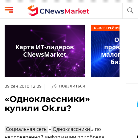
Выбрать
CNews
ОБЗОР + РЕЙТИНГ
провайдера
Аналитика
Облач
Публикации
Карта ИТ-лидеров
провайде
Конференции
CNewsMarket
малого и с
Компании
бизнеса 
Техника
Рейтинги
и
ТВ
обзоры
|
09 сен 2010 12:09
ПОДЕЛИТЬСЯ
Личный
«Одноклассники»
кабинет
купили Ok.ru?
О
проекте
CNews
Социальная сеть
«
Одноклассники
» по
непроверенной информации приобрела