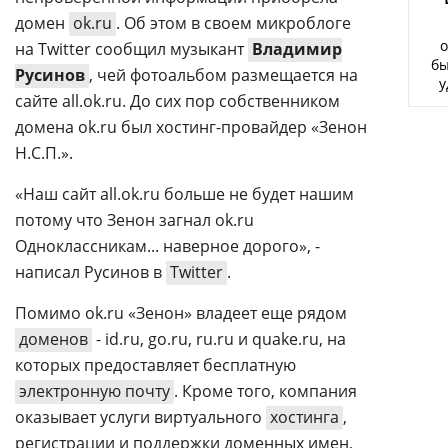
Аналитика
домен
ok.ru
. Об этом в своем микроблоге
о
Конференции
на Twitter сообщил музыкант
Владимир
бы
Русинов
, чей фотоальбом размещается на
у
Техника
сайте all.ok.ru. До сих пор собственником
домена ok.ru был хостинг-провайдер «Зенон
ТВ
Н.С.П.».
Max
«Наш сайт all.ok.ru больше не будет нашим
Об
издании
потому что Зенон загнал ok.ru
Telegram
Реклама
Одноклассникам... наверное дорого», -
Дзен
Вакансии
написал Русинов в
Twitter
.
VK
Контакты
Rutube
Помимо ok.ru «Зенон» владеет еще рядом
доменов
- id.ru, go.ru, ru.ru и quake.ru, на
которых предоставляет бесплатную
электронную почту
. Кроме того, компания
оказывает услуги виртуального
хостинга
,
регистрации и поддержки доменных имен,