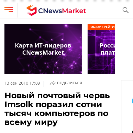
Выбрать
CNews
ОБЗОР + РЕЙТИНГ
провайдера
Аналитика
Публикации
Карта ИТ-лидеров
Российски
Конференции
CNewsMarket
платформ
Компании
Техника
Рейтинги
и
ТВ
обзоры
|
13 сен 2010 17:09
ПОДЕЛИТЬСЯ
Личный
Новый почтовый червь
кабинет
Imsolk поразил сотни
О
тысяч компьютеров по
проекте
всему миру
CNews