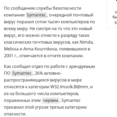
Аналитика
По сообщению службы безопасности
о
Конференции
компании
Symantec
, очередной почтовый
бы
вирус поразил сотни тысяч компьютеров по
у
Техника
всему миру. Не смотря на то что это новый
ТВ
вирус, его можно отнести к разряду таких
классических почтовых вирусов, как Nimda,
Melissa и Anna Kournikova, появившихся в
Max
Об
2001 г., отмечается в отчете компании.
издании
Telegram
Реклама
Дзен
Как сообщил отдел по работе с арендуемым
Вакансии
ПО
Symantec
, 26% активно-
VK
Контакты
распространяющихся вирусов в мире
Rutube
относятся к категории W32.Imsolk.B@mm, и
из-за большого числа компьютеров,
пораженных этим
червем
, Symantec
присвоил этой угрозе третью категорию
опасности.