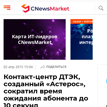
Выбрать
CNews
ОБЗОР + РЕЙТИНГ
провайдера
Аналитика
Россий
Публикации
Карта ИТ-лидеров
платформ
Конференции
CNewsMarket
интернета
Компании
2025
Техника
Рейтинги
и
ТВ
обзоры
|
02 апр 2015 15:04
ПОДЕЛИТЬСЯ
Личный
Контакт-центр ДТЭК,
кабинет
созданный «Астерос»,
О
сократил время
проекте
ожидания абонента до
CNews
10 секунд