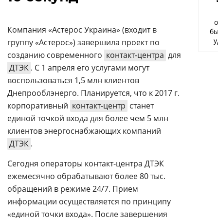
Аналитика
о
Конференции
Компания «Астерос Украина» (входит в
бы
у
группу «Астерос») завершила проект по
Техника
созданию современного
контакт-центра
для
ТВ
ДТЭК
. С 1 апреля его услугами могут
воспользоваться 1,5 млн клиентов
Днепрооблэнерго. Планируется, что к 2017 г.
Max
Об
издании
корпоративный
контакт-центр
станет
Telegram
Реклама
единой точкой входа для более чем 5 млн
Дзен
клиентов энергоснабжающих компаний
Вакансии
VK
ДТЭК
.
Контакты
Rutube
Сегодня операторы контакт-центра ДТЭК
ежемесячно обрабатывают более 80 тыс.
обращений в режиме 24/7. Прием
информации осуществляется по принципу
«единой точки входа». После завершения