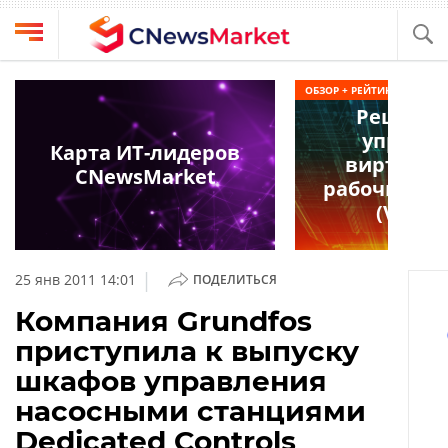
Выбрать
CNews
ОБЗОР + РЕЙТИНГ
провайдера
Решения
Аналитика
управл
Публикации
Карта ИТ-лидеров
виртуал
Конференции
CNewsMarket
Компании
рабочими 
Техника
(VDI) 2
Рейтинги
и
ТВ
обзоры
|
25 янв 2011 14:01
ПОДЕЛИТЬСЯ
Личный
Компания Grundfos
кабинет
приступила к выпуску
О
шкафов управления
проекте
насосными станциями
CNews
Dedicated Controls