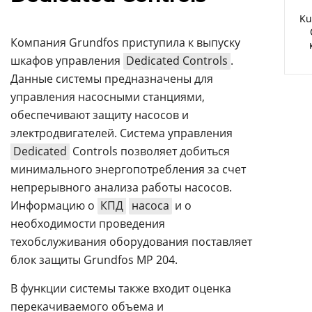
Аналитика
Ku
Конференции
Компания Grundfos приступила к выпуску
шкафов управления
Dedicated Controls
.
Техника
Данные системы предназначены для
ТВ
управления насосными станциями,
обеспечивают защиту насосов и
электродвигателей. Система управления
Max
Об
издании
Dedicated
Controls позволяет добиться
Telegram
Реклама
минимального энергопотребления за счет
Дзен
непрерывного анализа работы насосов.
Вакансии
VK
Информацию о
КПД
насоса
и о
Контакты
Rutube
необходимости проведения
техобслуживания оборудования поставляет
блок защиты Grundfos MP 204.
В функции системы также входит оценка
перекачиваемого объема и