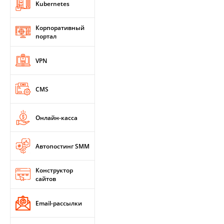
Kubernetes
Корпоративный
портал
VPN
CMS
Онлайн-касса
Автопостинг SMM
Конструктор
сайтов
Email-рассылки