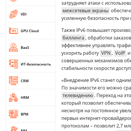
затрудняет атаки с использо
межсетевые экраны
обеспечи
VDI
усиленную безопасность при
Также IPv6 повышает произво
GPU Cloud
биллинга
, обработки заказо
эффективнее управлять траф
BaaS
ускорить работу
VPN
,
VoIP
совершенных механизмов обе
ИТ-безопасность
стабильности скорости доступ
«Внедрение IPv6 станет одни
CRM
По значимости его можно сра
телевидению
. Переход на э
HRM
который позволит обеспечив
несмотря на постоянное увели
BPM
первых интернет-провайдер
протоколам – позволит 2,7 м
RPA