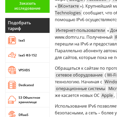
Заказать
Аналитика
«
ВКонтакте
»). Крупнейший м
исследование
Technologies
сообщает, что об
Конференции
помощью IPv6 осуществляются
Подобрать
Техника
тариф
Интернет-пользователи
«
До
ТВ
www.domru.ru. Полученный
I
IaaS
перешли на IPv6 и предоставл
Параллельно абоненту автомат
Max
Об
IaaS ФЗ-152
для сайтов, которые пока не 
издании
Telegram
Реклама
Обращаться к сайтам по прот
Дзен
VPSVDS
Вакансии
сетевое оборудование
(
Wi-Fi
VK
Контакты
технологию. Начиная с
Windo
Rutube
Dedicated
операционные системы
Micr
же касается новых ОС
Apple
,
S3 Объектное
хранилище
Использование IPv6 позволяе
безопасными, а сеть – более 
DRaaS