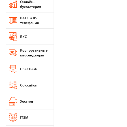
Онлайн-
бухгалтерия
ВАТС и IP-
телефония
ВКС
Корпоративные
мессенджеры
Chat Desk
Colocation
Хостинг
ITSM