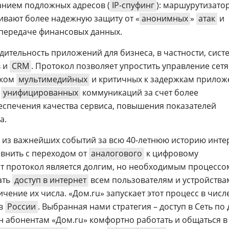
ванием подложных адресов (
IP-спуфинг
): маршурутизато
вают более надежную защиту от «
анонимных
»
атак
и
 передаче финансовых данных.
дительность приложений для бизнеса, в частности, сист
в и
CRM
. Протокол позволяет упростить управление сетя
иком
мультимедийных
и критичных к задержкам прилож
и
унифицированных
коммуникаций за счет более
спечения качества сервиса, повышения показателей
а.
м из важнейших событий за всю 40-летнюю историю инте
внить с переходом от
аналогового
к цифровому
тот протокол является долгим, но необходимым процессо
ать
доступ в интернет
всем пользователям и устройства
чение их числа. «Дом.ru» запускает этот процесс в числ
ов
России
. Выбранная нами стратегия – доступ в Сеть по
лн абонентам «Дом.ru» комфортно работать и общаться в