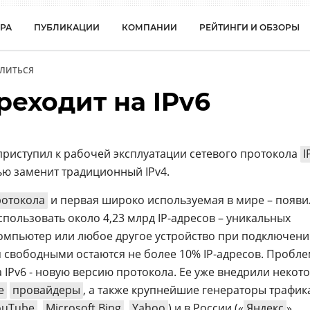
РА
ПУБЛИКАЦИИ
КОМПАНИИ
РЕЙТИНГИ И ОБЗОРЫ
ЛИТЬСЯ
реходит на IPv6
приступил к рабочей эксплуатации сетевого протокола
I
ю заменит традиционный IPv4.
ротокола
и первая широко используемая в мире – появи
использовать около 4,23 млрд IP-адресов – уникальных
омпьютер или любое другое устройство при подключени
я свободными остаются не более 10% IP-адресов. Пробле
 IPv6 - новую версию протокола. Ее уже внедрили некот
е
провайдеры
, а также крупнейшие генераторы трафик
ouTube
,
Microsoft Bing
,
Yahoo
) и в России («
Яндекс
»,