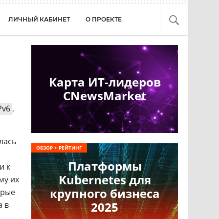
ЛИЧНЫЙ КАБИНЕТ
О ПРОЕКТЕ
Карта ИТ-лидеров
CNewsMarket
Pv6
,
лась
ОБЗОР + РЕЙТИНГ
Платформы
и к
Kubernetes для
му их
крупного бизнеса
орые
2025
а в