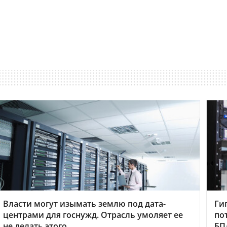
Власти могут изымать землю под дата-
Ги
центрами для госнужд. Отрасль умоляет ее
по
не делать этого
БП