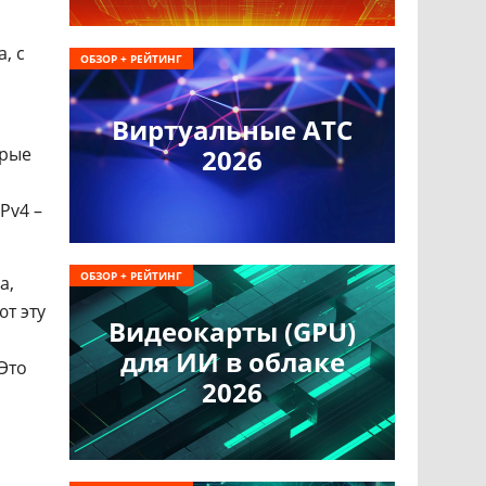
, с
ОБЗОР + РЕЙТИНГ
Виртуальные АТС
орые
2026
Pv4 –
ОБЗОР + РЕЙТИНГ
а,
т эту
Видеокарты (GPU)
для ИИ в облаке
 Это
2026