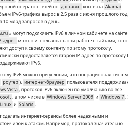
ировой оператор сетей по
доставке
контента
Akamai
ъем IPv6-трафика вырос в 2,5 раза с июня прошлого года
 10 млрд запросов в день.
м.ru
» могут подключить IPv6 в личном кабинете на сайте
P-адрес
можно использовать при работе с сайтами, кот
яют доступ к своему контенту по этому протоколу.
ически предоставляется второй IP-адрес по протоколу I
поддерживают IPv6.
околу IPv6 можно при условии, что операционная систем
роутер
),
интернет-браузер
пользователя поддерживаю
ws Vista
, протокол IPv6 включен по умолчанию во все
osoft
, в том числе в
Windows Server 2008
и
Windows 7
.
Linux
и
Solaris
.
т сделать интернет-сервисы более надежными и
устойчивой к атакам. Например, протокол значительно