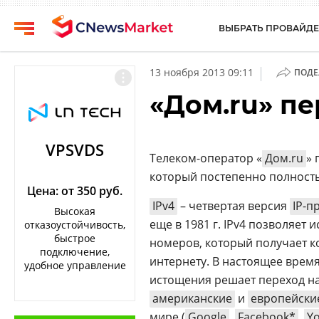
ВЫБРАТЬ ПРОВАЙДЕ
CNews
Выбрать
|
13 ноября 2013 09:11
ПОДЕ
провайдера
Аналитика
«Дом.ru» пе
Публикации
Конференции
Компании
Техника
VPSVDS
Телеком-оператор «
Дом.ru
» 
Рейтинги
ТВ
который постепенно полность
и
обзоры
Цена: от 350 руб.
IPv4
– четвертая версия
IP-п
Высокая
Личный
еще в 1981 г. IPv4 позволяет 
отказоустойчивость,
кабинет
быстрое
номеров, который получает к
подключение,
О
интернету. В настоящее врем
удобное управление
проекте
истощения решает переход на
американские
и
европейски
CNews
мире (
Google
,
Facebook*
,
Y