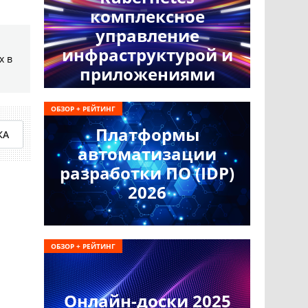
комплексное
управление
инфраструктурой и
х в
приложениями
ОБЗОР + РЕЙТИНГ
Платформы
КА
автоматизации
разработки ПО (IDP)
2026
ОБЗОР + РЕЙТИНГ
Онлайн-доски 2025