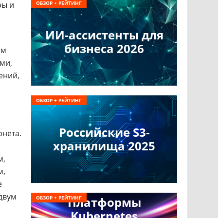
ры и
ОБЗОР + РЕЙТИНГ
ИИ-ассистенты для
бизнеса 2026
ем
ми,
ений,
ОБЗОР + РЕЙТИНГ
Российские S3-
рнета.
хранилища 2025
м,
м,
е
 двум
ОБЗОР + РЕЙТИНГ
Платформы
Kubernetes