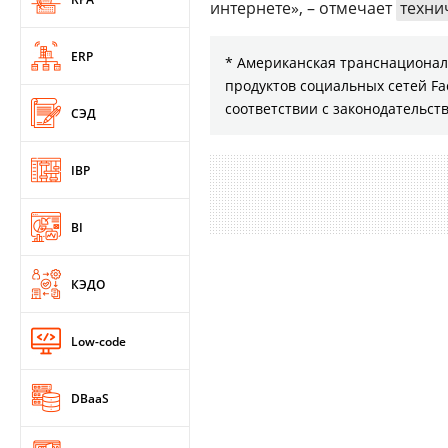
интернете», – отмечает
техни
ERP
* Американская транснациональ
продуктов социальных сетей Fa
соответствии с законодательс
СЭД
IBP
BI
КЭДО
Low-code
DBaaS