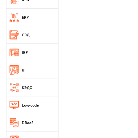
ERP
СЭД
IBP
BI
КЭДО
Low-code
DBaaS