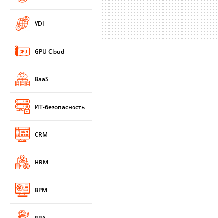
VDI
GPU Cloud
BaaS
ИТ-безопасность
CRM
HRM
BPM
RPA