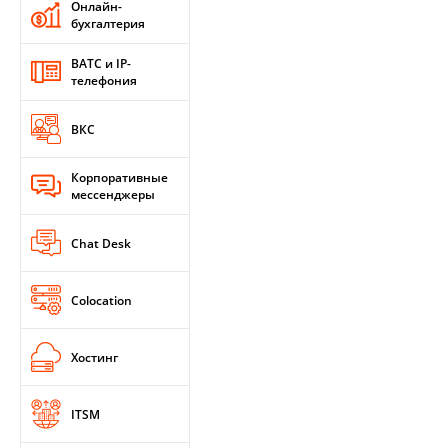
Онлайн-
бухгалтерия
ВАТС и IP-
телефония
ВКС
Корпоративные
мессенджеры
Chat Desk
Colocation
Хостинг
ITSM