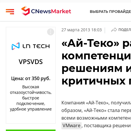
ВЫБРАТЬ ПРОВАЙДЕ
CNews
Выбрать
|
27 марта 2013 18:03
ПОДЕЛ
провайдера
Аналитика
«Ай-Теко» 
Публикации
Конференции
компетенци
Компании
Техника
VPSVDS
решениям и
Рейтинги
ТВ
и
критичных
обзоры
Цена: от 350 руб.
Высокая
Личный
отказоустойчивость,
кабинет
быстрое
Компания «Ай-Теко», получил
подключение,
О
удобное управление
образом, «Ай-Теко» стала пе
проекте
всеми возможными компетен
CNews
VMware
, поставщика решени