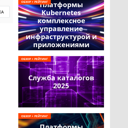
ОБЗОР + РЕЙТИНГ
Платформы
Kubernetes
КА
комплексное
управление
инфраструктурой и
приложениями
ОБЗОР + РЕЙТИНГ
Служба каталогов
2025
ОБЗОР + РЕЙТИНГ
Платформы