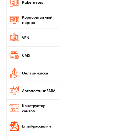
Kubernetes
Корпоративный
портал
VPN
CMS
Онлайн-касса
Автопостинг SMM
Конструктор
сайтов
Email-рассылки