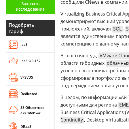
сообщили CNews в компании.
Заказать
Аналитика
исследование
Virtualizing Business Critical
Конференции
демонстрируют высший урове
Подобрать
Техника
приложений, включая
SQL
,
S
тариф
является единственным пар
ТВ
компетенцию по данному нап
IaaS
В свою очередь,
VMware Cloud
Max
Об
IaaS ФЗ-152
области гибридных
облачных
издании
Telegram
успешно выполнила требовани
Реклама
Дзен
VPSVDS
сформировала портфолио вып
Вакансии
VK
подтверждением опыта успеш
Контакты
Rutube
Dedicated
В целом, по информации «Ай-
доступными для региона
EME
S3 Объектное
Business Critical Applications (
хранилище
Continuity
, Desktop Virtualiz
DRaaS