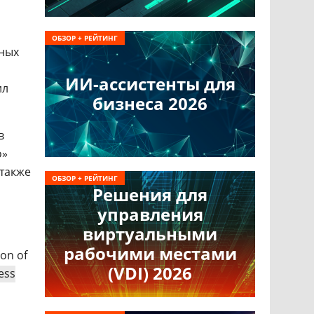
ОБЗОР + РЕЙТИНГ
ных
ИИ-ассистенты для
ил
бизнеса 2026
в
о»
 также
ОБЗОР + РЕЙТИНГ
Решения для
управления
виртуальными
рабочими местами
ion of
(VDI) 2026
ess