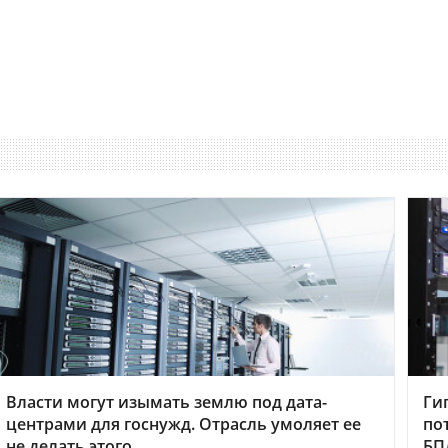
Власти могут изымать землю под дата-
Ги
центрами для госнужд. Отрасль умоляет ее
по
не делать этого
БП