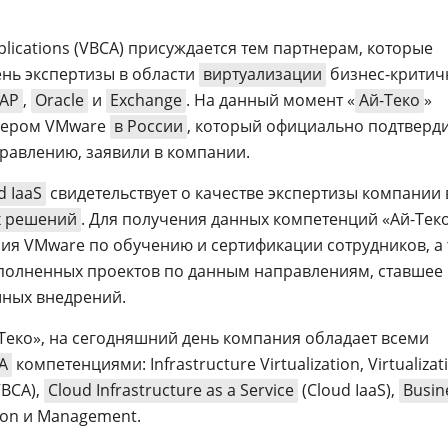
 Applications (VBCA) присуждается тем партнерам, которые
нь экспертизы в области
виртуализации
бизнес-критич
AP
,
Oracle
и
Exchange
. На данный момент «
Ай-Теко
»
тнером VMware
в России
, который официально подтверд
равлению, заявили в компании.
 IaaS
свидетельствует о качестве экспертизы компании 
 решений
. Для получения данных компетенций «Ай-Тек
я VMware по обучению и сертификации сотрудников, а
олненных проектов по данным направлениям, ставшее
ных внедрений.
Теко», на сегодняшний день компания обладает всеми
A
компетенциями: Infrastructure Virtualization, Virtualizat
VBCA),
Cloud Infrastructure as a Service
(Cloud IaaS),
Busin
ation и Management.