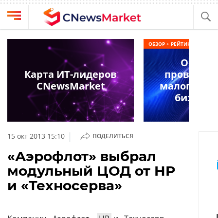
Выбрать
CNews
ОБЗОР + РЕЙТИНГ
провайдера
Аналитика
Облач
Публикации
Карта ИТ-лидеров
провайде
Конференции
CNewsMarket
малого и с
Компании
бизнеса 
Техника
Рейтинги
и
ТВ
обзоры
|
15 окт 2013 15:10
ПОДЕЛИТЬСЯ
Личный
«Аэрофлот» выбрал
кабинет
модульный ЦОД от HP
О
и «Техносерва»
проекте
CNews