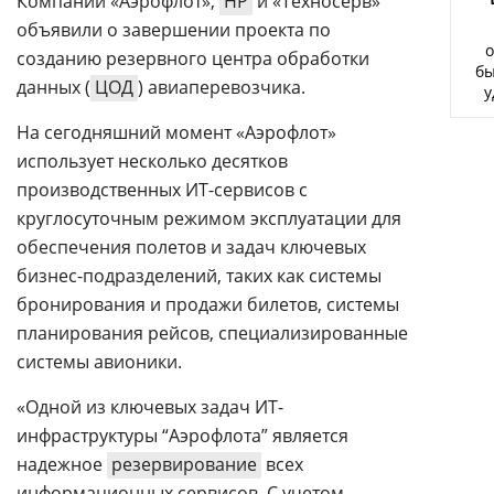
Компании «Аэрофлот»,
HP
и «Техносерв»
Аналитика
объявили о завершении проекта по
о
Конференции
созданию резервного центра обработки
бы
данных (
ЦОД
) авиаперевозчика.
у
Техника
На сегодняшний момент «Аэрофлот»
ТВ
использует несколько десятков
производственных ИТ-сервисов с
Max
Об
круглосуточным режимом эксплуатации для
издании
Telegram
обеспечения полетов и задач ключевых
Реклама
бизнес-подразделений, таких как системы
Дзен
Вакансии
бронирования и продажи билетов, системы
VK
Контакты
планирования рейсов, специализированные
Rutube
системы авионики.
«Одной из ключевых задач ИТ-
инфраструктуры “Аэрофлота” является
надежное
резервирование
всех
информационных сервисов. С учетом