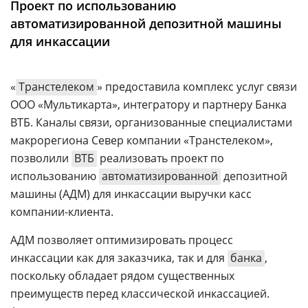
Проект по использованию
Аналитика
автоматизированной депозитной машины
Конференции
для инкассации
Техника
«
Транстелеком
» предоставила комплекс услуг связи
ТВ
ООО «Мультикарта», интегратору и партнеру Банка
ВТБ. Каналы связи, организованные специалистами
Max
Об
макрорегиона Север компании «Транстелеком»,
издании
Telegram
позволили
ВТБ
реализовать проект по
Реклама
Дзен
использованию
автоматизированной
депозитной
Вакансии
VK
машины (АДМ) для инкассации выручки касс
Контакты
компании-клиента.
Rutube
АДМ позволяет оптимизировать процесс
инкассации как для заказчика, так и для
банка
,
поскольку обладает рядом существенных
преимуществ перед классической инкассацией.