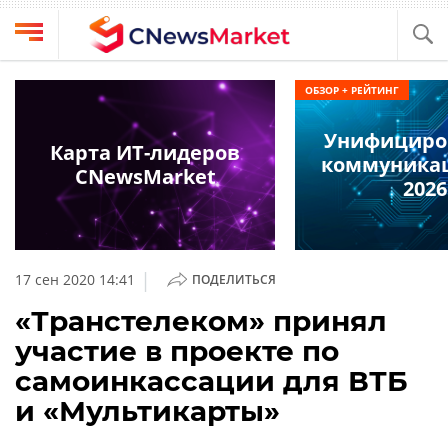
Выбрать
CNews
ОБЗОР + РЕЙТИНГ
провайдера
Аналитика
Унифициро
Публикации
Карта ИТ-лидеров
коммуникац
Конференции
CNewsMarket
Компании
2026
Техника
Рейтинги
и
ТВ
обзоры
|
17 сен 2020 14:41
ПОДЕЛИТЬСЯ
Личный
«Транстелеком» принял
кабинет
участие в проекте по
О
самоинкассации для ВТБ
проекте
и «Мультикарты»
CNews