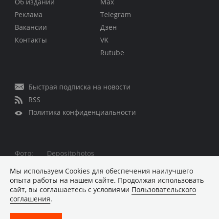
Об издании
Max
Реклама
Telegram
Вакансии
Дзен
Контакты
VK
Rutube
Быстрая подписка на новости
RSS
Политика конфиденциальности
Фото:
Depositphotos
Все права защищены © 1995 – 2026
Мы используем Сookies для обеспечения наилучшего
опыта работы на нашем сайте. Продолжая использовать
Материалы, помеченные знаком ■ опубликованы на
сайт, вы соглашаетесь с условиями
Пользовательского
коммерческой основе
соглашения
.
Хостинг-провайдер REG.RU