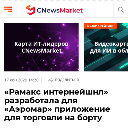
Выбрать
CNews
ОБЗОР + РЕЙТИНГ
провайдера
Аналитика
Публикации
Карта ИТ-лидеров
Видеокарт
Конференции
CNewsMarket
для ИИ в обл
Компании
Техника
Рейтинги
и
ТВ
обзоры
|
17 сен 2020 14:30
ПОДЕЛИТЬСЯ
Личный
«Рамакс интернейшнл»
кабинет
разработала для
О
«Аэромар» приложение
проекте
для торговли на борту
CNews