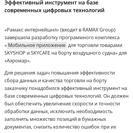
Эффективный инструмент на базе
Аналитика
современных цифровых технологий
Конференции
Техника
«Рамакс интернейшнл» (входит в RAMAX Group)
завершила разработку программного комплекса
ТВ
«
Мобильное приложение
для торговли товарами
SKYSHOP и SKYCAFE на борту воздушного судна» для
Max
Об
«Аэромар».
издании
Telegram
Реклама
Для решения задач повышения эффективности
Дзен
сбора данных и качества торговли на борту
Вакансии
VK
заказчику понадобился эффективный инструмент на
Контакты
Rutube
базе современных цифровых технологий. Он должен
был обеспечить увеличение скорости и точности
обработки данных, исключить необходимость
заполнять множество позиций в бумажных
документах, снизить количество ошибок при их