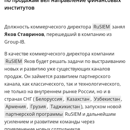
по продажам вел направление финансовых
Аналитика
институтов
Конференции
Техника
Должность коммерческого директора
RuSIEM
занял
Яков Ставринов
, перешедший в компанию из
ТВ
Group-IB.
В качестве коммерческого директора компании
Max
Об
RuSIEM
Яков будет решать задачи по выстраиванию
издании
Telegram
новых и развитию уже существующих каналов
Реклама
Дзен
продаж. Он займется развитием партнерского
Вакансии
VK
канала, как классического, так и технологического,
Контакты
Rutube
не только на внутреннем рынке России, но и в
странах СНГ (
Белоруссия
,
Казахстан
,
Узбекистан
,
Армения
,
Грузия
,
Таджикистан
), запуском новой
партнерской программы
RuSIEM и дальнейшим
усилением и развитием команды через
привлечение новых сотрудников.