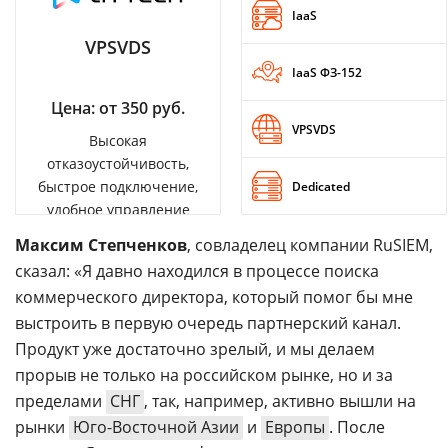
IaaS
VPSVDS
IaaS ФЗ-152
Цена: от 350 руб.
VPSVDS
Высокая
отказоустойчивость,
быстрое подключение,
Dedicated
удобное управление
Максим Степченков
, совладелец компании RuSIEM,
сказал: «Я давно находился в процессе поиска
коммерческого директора, который помог бы мне
выстроить в первую очередь партнерский канал.
Продукт уже достаточно зрелый, и мы делаем
прорыв не только на российском рынке, но и за
пределами
СНГ
, так, например, активно вышли на
рынки
Юго-Восточной Азии
и
Европы
. После