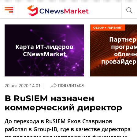
Выбрать
CNews
ОБЗОР + РЕЙТИНГ
провайдера
Аналитика
Партнер
Публикации
Карта ИТ-лидеров
програ
Конференции
CNewsMarket
облач
Компании
провайдер
Техника
Рейтинги
и
ТВ
обзоры
|
20 авг 2020 14:01
ПОДЕЛИТЬСЯ
Личный
В RuSIEM назначен
кабинет
коммерческий директор
О
проекте
До перехода в RuSIEM Яков Ставринов
CNews
работал в Group-IB, где в качестве директора