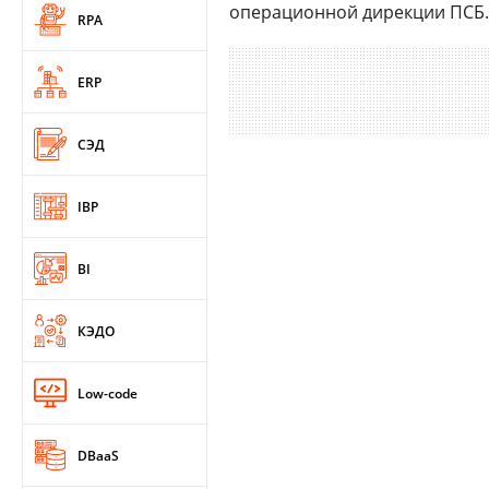
операционной дирекции ПСБ.
RPA
ERP
СЭД
IBP
BI
КЭДО
Low-code
DBaaS