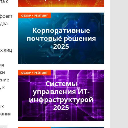
та с
эффект
ОБЗОР + РЕЙТИНГ
 два
Корпоративные
почтовые решения
2025
х лиц
ия
ки
ОБЗОР + РЕЙТИНГ
ение
Системы
 к
управления ИТ-
инфраструктурой
2025
ых
вания