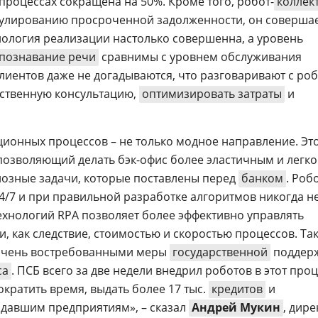
процессах сокращена на 50%. Кроме того, робот-
коллек
егулированию просроченной задолженности, он соверша
нология реализации настолько совершенна, а уровень
познавание речи
сравнимы с уровнем обслуживания
клиентов даже не догадываются, что разговаривают с ро
ественную консультацию,
оптимизировать затраты
и
ионных процессов – не только модное направление. Это
позволяющий делать бэк-офис более эластичным и легко
зные задачи, которые поставлены перед
банком
. Роб
24/7 и при правильной разработке алгоритмов никогда н
хнологий RPA позволяет более эффективно управлять
, как следствие, стоимостью и скоростью процессов. Так
 очень востребованными меры
государственной
поддер
са
. ПСБ всего за две недели внедрил роботов в этот проц
кратить время, выдать более 17 тыс.
кредитов
и
давшим предприятиям», – сказал
Андрей Мукин
, дире