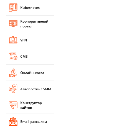
Kubernetes
Корпоративный
портал
VPN
CMS
Онлайн-касса
Автопостинг SMM
Конструктор
сайтов
Email-рассылки