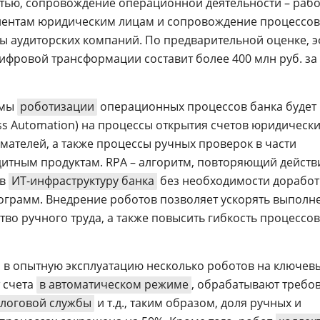
тью, сопровождение операционной деятельности – рабо
иентам юридическим лицам и сопровождение процессов
сы аудиторских компаний. По предварительной оценке, 
ифровой трансформации составит более 400 млн руб. за
ммы
роботизации
операционных процессов банка будет
ss Automation) на процессы открытия счетов юридически
ателей, а также процессы ручных проверок в части
дитным продуктам. RPA – алгоритм, повторяющий действ
 в
ИТ-инфраструктуру банка
без необходимости доработ
ограмм. Внедрение роботов позволяет ускорять выполн
тво ручного труда, а также повысить гибкость процессов,
 в опытную эксплуатацию несколько роботов на ключев
 счета
в автоматическом режиме
, обрабатывают требо
логовой службы
и т.д., таким образом, доля ручных и