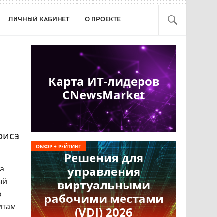
ЛИЧНЫЙ КАБИНЕТ
О ПРОЕКТЕ
Карта ИТ-лидеров
CNewsMarket
фиса
ОБЗОР + РЕЙТИНГ
Решения для
ца
управления
ый
виртуальными
о
рабочими местами
итам
(VDI) 2026