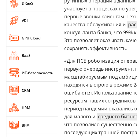
рутинных операций в данных 
DRaaS
участвует в процессах по ур
первые звонки клиентам. Тех
VDI
качества обслуживания и
рас
консультанта банка, что 99% 
GPU Cloud
Это позволяет оказывать кач
сохранять эффективность.
BaaS
«Для ПСБ роботизация операц
первую очередь инструмент, 
ИТ-безопасность
масштабируемым под амбицио
находятся в строю в режиме 
CRM
ошибаются. Использование те
ресурсом наших сотрудников и
HRM
период пандемии оказались
для малого и
среднего бизне
что позволило существенно со
BPM
последующих траншей постра