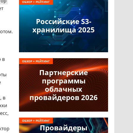
тор
ОБЗОР + РЕЙТИНГ
ет
Российские S3-
хранилища 2025
ботом.
 в
ОБЗОР + РЕЙТИНГ
Партнерские
оты
программы
е
облачных
провайдеров 2026
, в
жки
есс,
ОБЗОР + РЕЙТИНГ
Провайдеры
ктор