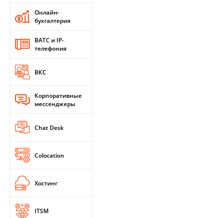
Онлайн-
бухгалтерия
ВАТС и IP-
телефония
ВКС
Корпоративные
мессенджеры
Chat Desk
Colocation
Хостинг
ITSM