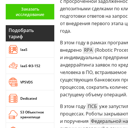
с просроченной задолженнос
Аналитика
депозитными сделками по кл
Заказать
исследование
подготовки ответов на запро
Конференции
от внедрения первого этапа ц
Техника
Подобрать
года.
тариф
ТВ
В этом году в рамках програ
внедрено
RPA
(Robotic Proce
IaaS
и индивидуальных предприним
Max
Об
издании
андеррайтинга заявок по кре
IaaS ФЗ-152
Telegram
Реклама
человека в ПО, встраиваемое
Дзен
существующих банковских пр
Вакансии
VPSVDS
VK
процессов, сократить количес
Контакты
Rutube
растущему объему операций.
Dedicated
В этом году
ПСБ
уже запустил
S3 Объектное
процессах. Роботы закрывают
хранилище
и поручения
Федеральной на