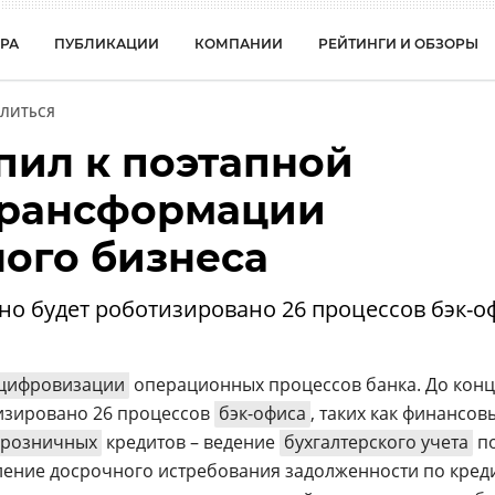
РА
ПУБЛИКАЦИИ
КОМПАНИИ
РЕЙТИНГИ И ОБЗОРЫ
ЛИТЬСЯ
пил к поэтапной
трансформации
ого бизнеса
рно будет роботизировано 26 процессов бэк-о
цифровизации
операционных процессов банка. До кон
тизировано 26 процессов
бэк-офиса
, таких как финансов
розничных
кредитов – ведение
бухгалтерского учета
п
ление досрочного истребования задолженности по кред