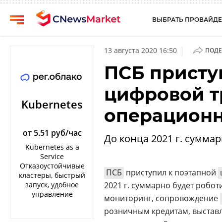
ВЫБРАТЬ ПРОВАЙДЕ
CNews
Выбрать
|
13 августа 2020 16:50
ПОДЕ
провайдера
Аналитика
ПСБ присту
Публикации
Конференции
цифровой 
Компании
Техника
Kubernetes
операционн
Рейтинги
ТВ
и
обзоры
от 5.51 руб/час
До конца 2021 г. сумма
Kubernetes as a
Личный
Service
кабинет
Отказоустойчивые
ПСБ
приступил к поэтапной
кластеры, быстрый
О
запуск, удобное
2021 г. суммарно будет робо
проекте
управление
мониторинг, сопровождение
CNews
розничным кредитам, выстав