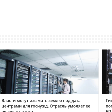
Власти могут изымать землю под дата-
Ги
центрами для госнужд. Отрасль умоляет ее
по
не делать этого
БП