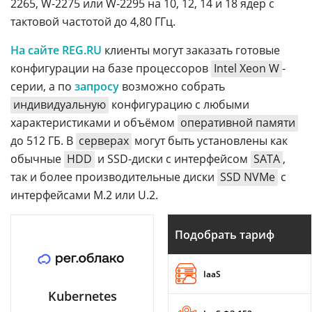
2265, W-2275 или W-2295 на 10, 12, 14 и 18 ядер с
тактовой частотой до 4,80 ГГц.
На сайте REG.RU
клиенты могут заказать готовые
конфигурации на базе процессоров
Intel Xeon W
-
серии, а по
запросу
возможно собрать
индивидуальную
конфигурацию с любыми
характеристиками и объёмом
оперативной памяти
до 512 ГБ. В
серверах
могут быть установлены как
обычные
HDD
и SSD-диски с интерфейсом
SATA
,
так и более производительные диски
SSD NVMe
с
интерфейсами M.2 или U.2.
Подобрать тариф
IaaS
Kubernetes