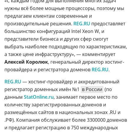
«С каждым годом для выполнения многих задач
нужны всё более мощные процессоры, поэтому мы
предлагаем клиентам современные и
производительные решения.
REG.RU
предоставляет
большинство конфигураций Intel Xeon W, и
представители бизнеса и других сфер смогут
выбрать наиболее подходящую по характеристикам,
а также цене инфраструктуру», — комментирует
Алексей Королюк
, генеральный директор хостинг-
провайдера и регистратора доменов
REG.RU
.
REG.RU
— хостинг-провайдер и аккредитованный
регистратор доменных имён №1
в России
(по
данным
StatOnline.ru
, занимает первое место по
количеству зарегистрированных доменов и
размещённых сайтов в национальных зонах .RU и
.РФ). Компания обслуживает более 3300000 доменов
и предлагает регистрацию в 750 международных