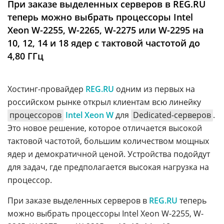
При заказе выделенных серверов в REG.RU
Аналитика
теперь можно выбрать процессоры Intel
Конференции
Xeon W-2255, W-2265, W-2275 или W-2295 на
10, 12, 14 и 18 ядер с тактовой частотой до
Техника
4,80 ГГц
ТВ
Хостинг-провайдер
REG.RU
одним из первых на
Max
Об
российском рынке открыл клиентам всю линейку
издании
Telegram
процессоров
Intel Xeon W
для
Dedicated-серверов
.
Реклама
Дзен
Это новое решение, которое отличается высокой
Вакансии
VK
тактовой частотой, большим количеством мощных
Контакты
ядер и демократичной ценой. Устройства подойдут
Rutube
для задач, где предполагается высокая нагрузка на
процессор.
При заказе выделенных серверов в
REG.RU
теперь
можно выбрать процессоры Intel Xeon W-2255, W-