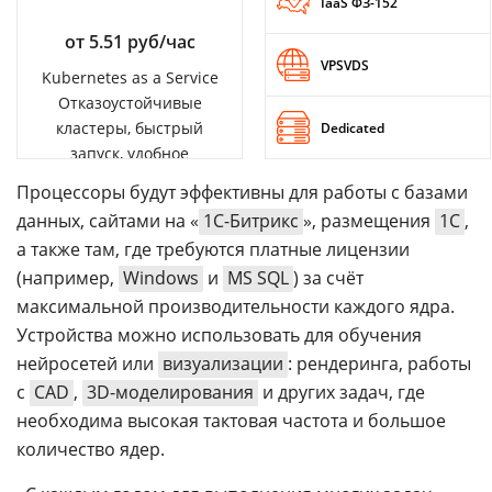
IaaS ФЗ-152
от 5.51 руб/час
VPSVDS
Kubernetes as a Service
Отказоустойчивые
кластеры, быстрый
Dedicated
запуск, удобное
управление
Процессоры будут эффективны для работы с базами
данных, сайтами на «
1C-Битрикс
», размещения
1С
,
а также там, где требуются платные лицензии
(например,
Windows
и
MS SQL
) за счёт
максимальной производительности каждого ядра.
Устройства можно использовать для обучения
нейросетей или
визуализации
: рендеринга, работы
с
CAD
,
3D-моделирования
и других задач, где
необходима высокая тактовая частота и большое
количество ядер.