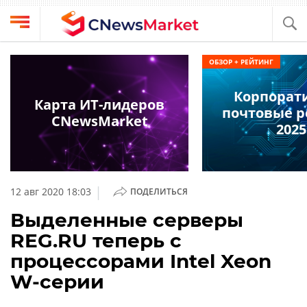
Выбрать
CNews
ОБЗОР + РЕЙТИНГ
провайдера
Аналитика
Корпорат
Публикации
Карта ИТ-лидеров
почтовые 
Конференции
CNewsMarket
Компании
2025
Техника
Рейтинги
и
ТВ
обзоры
|
12 авг 2020 18:03
ПОДЕЛИТЬСЯ
Личный
Выделенные серверы
кабинет
REG.RU теперь с
О
процессорами Intel Xeon
проекте
W-серии
CNews