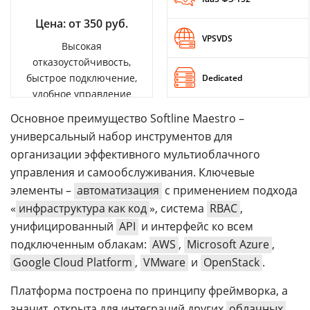
Цена: от 350 руб.
VPSVDS
Высокая
отказоустойчивость,
быстрое подключение,
Dedicated
удобное управление
Основное преимущество Softline Maestro –
универсальный набор инструментов для
организации эффективного мультиоблачного
управления и самообслуживания. Ключевые
элементы –
автоматизация
с применением подхода
«
инфраструктура как код
», система
RBAC
,
унифицированный
API
и интерфейс ко всем
подключенным облакам:
AWS
,
Microsoft Azure
,
Google Cloud Platform
,
VMware
и
OpenStack
.
Платформа построена по принципу фреймворка, а
значит, открыта для интеграций других
облачных