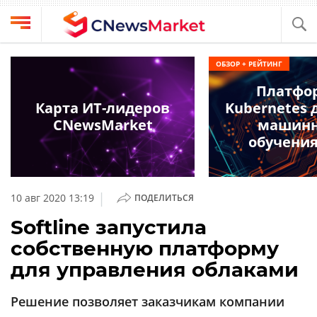
Выбрать
CNews
ОБЗОР + РЕЙТИНГ
провайдера
Аналитика
Платфо
Публикации
Карта ИТ-лидеров
Kubernetes 
Конференции
CNewsMarket
машинн
Компании
обучения
Техника
Рейтинги
и
ТВ
обзоры
|
10 авг 2020 13:19
ПОДЕЛИТЬСЯ
Личный
Softline запустила
кабинет
собственную платформу
О
для управления облаками
проекте
CNews
Решение позволяет заказчикам компании