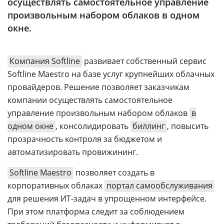
осуществлять самостоятельное управление
Аналитика
произвольным набором облаков в одном
Конференции
окне.
Техника
Компания Softline
развивает собственный сервис
ТВ
Softline Maestro на базе услуг крупнейших облачных
провайдеров. Решение позволяет заказчикам
Max
Об
компании осуществлять самостоятельное
издании
Telegram
управление произвольным набором облаков
в
Реклама
Дзен
одном окне
, консолидировать
биллинг
, повысить
Вакансии
прозрачность контроля за бюджетом и
VK
Контакты
автоматизировать провижининг.
Rutube
Softline Maestro
позволяет создать в
корпоративных облаках
портал самообслуживания
для решения ИТ-задач в упрощенном интерфейсе.
При этом платформа следит за соблюдением