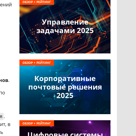
ОБЗОР + РЕЙТИНГ
шений
Управление
задачами 2025
ОБЗОР + РЕЙТИНГ
Корпоративные
нов
.
почтовые решения
по
2025
я
.
ит, в
ОБЗОР + РЕЙТИНГ
ть
Цифровые системы