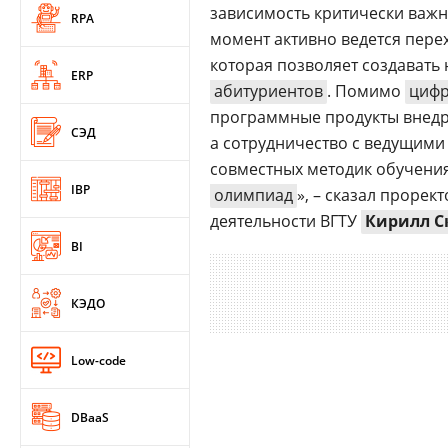
зависимость критически важ
RPA
момент активно ведется пере
которая позволяет создавать 
ERP
абитуриентов
. Помимо
цифр
программные продукты внедр
СЭД
а сотрудничество с ведущими
совместных методик обучения
IBP
олимпиад
», – сказал проре
деятельности ВГТУ
Кирилл С
BI
КЭДО
Low-code
DBaaS