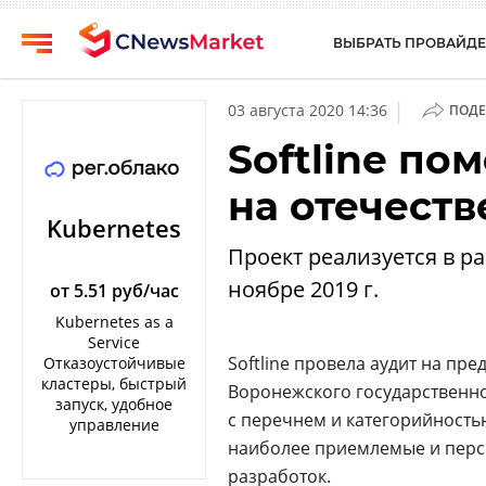
ВЫБРАТЬ ПРОВАЙДЕ
CNews
Выбрать
|
03 августа 2020 14:36
ПОДЕ
провайдера
Аналитика
Softline по
Публикации
Конференции
на отечест
Компании
Техника
Kubernetes
Рейтинги
Проект реализуется в ра
ТВ
и
ноябре 2019 г.
обзоры
от 5.51 руб/час
Kubernetes as a
Личный
Service
кабинет
Softline провела аудит на пр
Отказоустойчивые
кластеры, быстрый
Воронежского государственно
О
запуск, удобное
проекте
с перечнем и категорийност
управление
наиболее приемлемые и перс
CNews
разработок.