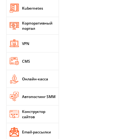
Kubernetes
Корпоративный
портал
VPN
CMS
Онлайн-касса
Автопостинг SMM
Конструктор
сайтов
Email-рассылки