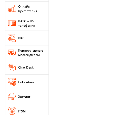
Онлайн-
бухгалтерия
ВАТС и IP-
телефония
ВКС
Корпоративные
мессенджеры
Chat Desk
Colocation
Хостинг
ITSM