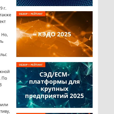
9 г.
 также
ОБЗОР + РЕЙТИНГ
ект
КЭДО 2025
 Но,
ть
ульс
ОБЗОР + РЕЙТИНГ
ажной
СЭД/ECM-
. По
платформы для
В
крупных
предприятий 2025
вили
тиву,