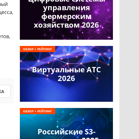
ный
управления
есса,
фермерским
хозяйством 2026
тов,
ОБЗОР + РЕЙТИНГ
Виртуальные АТС
2026
КА
ОБЗОР + РЕЙТИНГ
Российские S3-