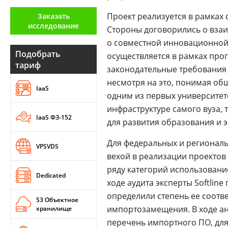
Аналитика
Проект реализуется в рамках
Заказать
исследование
Конференции
Стороны договорились о взаи
о совместной инновационной 
Техника
Подобрать
осуществляется в рамках про
тариф
законодательные требования п
ТВ
несмотря на это, понимая об
IaaS
одним из первых университето
Max
Об
инфраструктуре самого вуза, 
издании
IaaS ФЗ-152
Telegram
для развития образования и 
Реклама
Дзен
Вакансии
Для федеральных и региональ
VPSVDS
VK
вехой в реализации проектов
Контакты
Rutube
ряду категорий использование
Dedicated
ходе аудита эксперты Softlin
определили степень ее соотв
S3 Объектное
импортозамещения. В ходе ан
хранилище
перечень импортного ПО, для