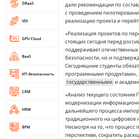
DRaaS
дали рекомендации по состав
с проведением пилотировани
реализацию проекта и перейт
VDI
«Реализация проектов по пер
GPU Cloud
стоящих сегодня перед росс
поддерживает отечественных
BaaS
безопасности, но и подтвержд
Сегодняшние студенты обязат
программными продуктами», –
ИТ-безопасность
государственными
и академи
CRM
«Анализ текущего состояния 
модернизации информационны
HRM
дальнейшего процесса импор
традиционного на цифровое 
Несмотря на то, что процесс 
BPM
перспективе, сократить расх