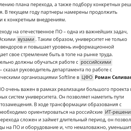
лению плана перехода, а также подбору конкретных ре
я. В текущем году партнеры намерены продолжить
и к конкретным внедрениям.
еходу на отечественное ПО – одна из важнейших задач,
ийскими
вузами
. Таким образом, университет не только
 вендоров и повышает уровень информационной
ает свое стремление быть в топе на рынке труда.
ельно должны обучаться работе с
российскими
 сказал руководитель департамента по работе с
ческими организациями Softline в
ЦФО
Роман Селива
ПО очень важен в рамках реализации большого проекта 
х систем университета. Он позволяет наметить пути
тозамещения. В ходе трансформации образования с
необходимо ориентироваться на российские
ИТ-решени
перехода сложен и займет длительный период, он позвол
оды на ПО и оборудование и, что немаловажно, уменьши