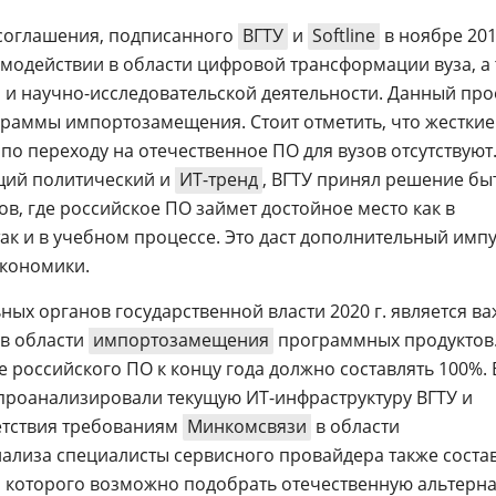
 соглашения, подписанного
ВГТУ
и
Softline
в ноябре 201
модействии в области цифровой трансформации вуза, а
и научно-исследовательской деятельности. Данный про
граммы импортозамещения. Стоит отметить, что жесткие
о переходу на отечественное ПО для вузов отсутствуют.
щий политический и
ИТ-тренд
, ВГТУ принял решение бы
в, где российское ПО займет достойное место как в
так и в учебном процессе. Это даст дополнительный имп
экономики.
ных органов государственной власти 2020 г. является в
 в области
импортозамещения
программных продуктов
 российского ПО к концу года должно составлять 100%. 
e проанализировали текущую ИТ-инфраструктуру ВГТУ и
етствия требованиям
Минкомсвязи
в области
ализа специалисты сервисного провайдера также соста
 которого возможно подобрать отечественную альтерна