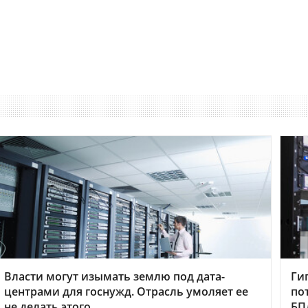
Власти могут изымать землю под дата-
Ги
центрами для госнужд. Отрасль умоляет ее
по
не делать этого
БП