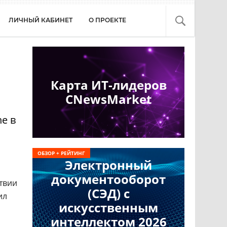
ЛИЧНЫЙ КАБИНЕТ
О ПРОЕКТЕ
Карта ИТ-лидеров
CNewsMarket
ne в
ОБЗОР + РЕЙТИНГ
Электронный
документооборот
твии
(СЭД) с
ил
искусственным
интеллектом 2026