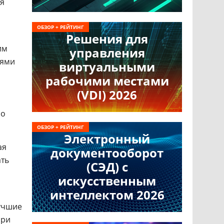
я
а
ОБЗОР + РЕЙТИНГ
Решения для
им
управления
иями
виртуальными
рабочими местами
(VDI) 2026
по
ОБЗОР + РЕЙТИНГ
Электронный
ая
документооборот
ать
(СЭД) с
искусственным
интеллектом 2026
лучшие
при