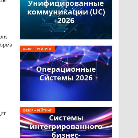
кты
Унифицированные
коммуникации (UC)
2026
ons
форма
ОБЗОР + РЕЙТИНГ
Операционные
Системы 2026
ОБЗОР + РЕЙТИНГ
дет
Системы
интегрированного
бизнес-