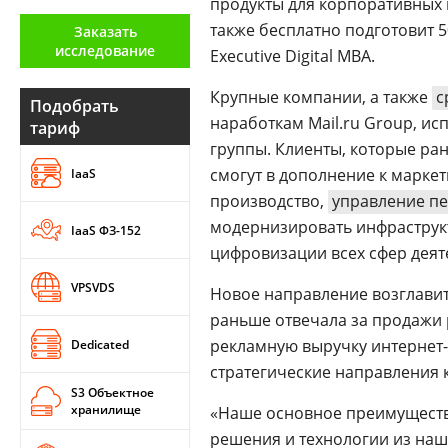
продукты для корпоративных
Аналитика
также бесплатно подготовит 
Заказать
исследование
Executive Digital MBA.
Конференции
Крупные компании, а также
с
Техника
Подобрать
наработкам Mail.ru Group, 
тариф
ТВ
группы. Клиенты, которые ра
смогут в дополнение к марке
IaaS
производство,
управление п
Max
Об
издании
модернизировать инфраструкту
IaaS ФЗ-152
Telegram
Реклама
цифровизации всех сфер деят
Дзен
Вакансии
VPSVDS
VK
Новое направление возглавит
Контакты
Rutube
раньше отвечала за продажи 
рекламную выручку интернет
Dedicated
стратегические направления 
S3 Объектное
хранилище
«Наше основное преимущество
решения и технологии из наш