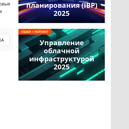
планирования (IBP)
ервые
х
2025
ОБЗОР + РЕЙТИНГ
КА
Управление
облачной
инфраструктурой
2025