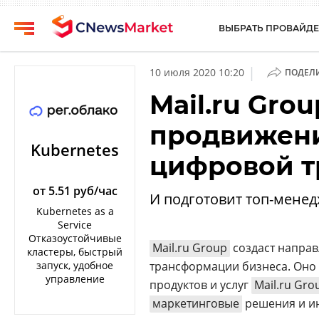
ВЫБРАТЬ ПРОВАЙДЕ
CNews
Выбрать
|
10 июля 2020 10:20
ПОДЕЛ
провайдера
Аналитика
Mail.ru Gro
Публикации
Конференции
продвижени
Компании
Техника
Kubernetes
цифровой 
Рейтинги
ТВ
и
обзоры
от 5.51 руб/час
И подготовит топ-мене
Kubernetes as a
Личный
Service
кабинет
Отказоустойчивые
Mail.ru Group
создаcт напра
кластеры, быстрый
О
запуск, удобное
трансформации бизнеса. Оно 
проекте
управление
продуктов и услуг
Mail.ru Gro
CNews
маркетинговые
решения и ин