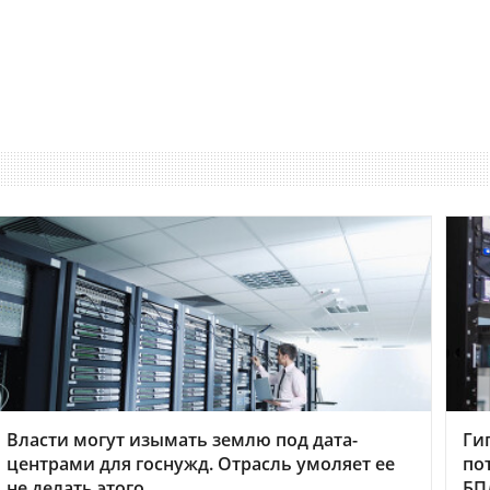
Власти могут изымать землю под дата-
Ги
центрами для госнужд. Отрасль умоляет ее
по
не делать этого
БП