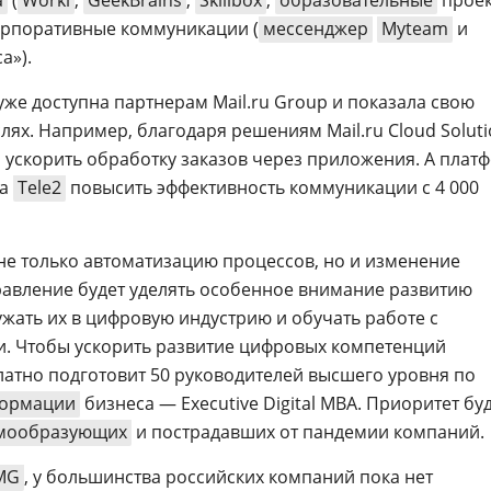
а
(
Worki
,
GeekBrains
,
Skillbox
,
образовательные
прое
корпоративные коммуникации (
мессенджер
Myteam
и
а»).
же доступна партнерам Mail.ru Group и показала свою
лях. Например, благодаря решениям Mail.ru Cloud Soluti
за ускорить обработку заказов через приложения. А плат
ла
Tele2
повысить эффективность коммуникации с 4 000
е только автоматизацию процессов, но и изменение
авление будет уделять особенное внимание развитию
ужать их в цифровую индустрию и обучать работе с
. Чтобы ускорить развитие цифровых компетенций
платно подготовит 50 руководителей высшего уровня по
формации
бизнеса — Executive Digital MBA. Приоритет бу
емообразующих
и пострадавших от пандемии компаний.
MG
, у большинства российских компаний пока нет