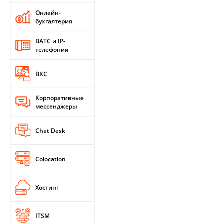
Онлайн-
бухгалтерия
ВАТС и IP-
телефония
ВКС
Корпоративные
мессенджеры
Chat Desk
Colocation
Хостинг
ITSM