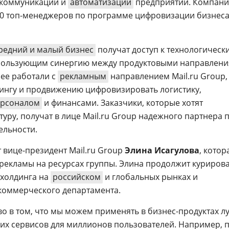
 коммуникаций и
автоматизации
предприятий. Компани
50 топ-менеджеров по программе цифровизации бизнес
редний и малый бизнес
получат доступ к технологическ
использующим синергию между продуктовыми направлен
нее работали с
рекламным
направлением Mail.ru Group,
тингу и продвижению цифровизировать логистику,
ерсоналом
и финансами. Заказчики, которые хотят
ру, получат в лице Mail.ru Group надежного партнера 
ельности.
 вице-президент Mail.ru Group
Элина Исагулова
, котор
рекламы на ресурсах группы. Элина продолжит куриров
-холдинга на
российском
и глобальных рынках и
коммерческого департамента.
 в том, что мы можем применять в бизнес-продуктах 
их сервисов для миллионов пользователей. Например, 