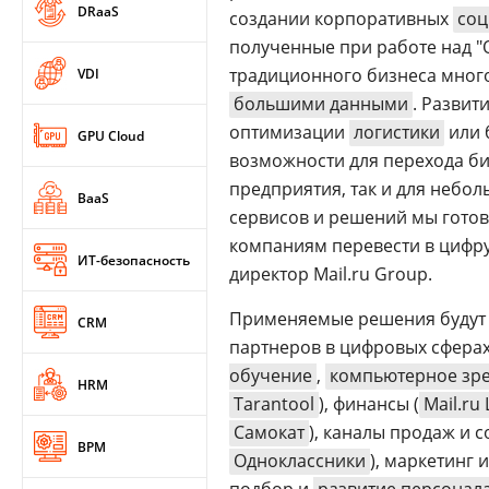
DRaaS
создании корпоративных
соц
полученные при работе над "
традиционного бизнеса много
VDI
большими данными
. Развит
оптимизации
логистики
или 
GPU Cloud
возможности для перехода би
предприятия, так и для небо
BaaS
сервисов и решений мы готов
компаниям перевести в цифру
ИТ-безопасность
директор Mail.ru Group.
Применяемые решения будут с
CRM
партнеров в цифровых сфера
обучение
,
компьютерное зр
HRM
Tarantool
), финансы (
Mail.r
Самокат
), каналы продаж и 
BPM
Одноклассники
), маркетинг 