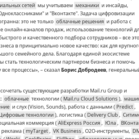
иальных сетей
мы учитываем
механики
и инсайды,
Одноклассниками" и "Вконтакте". Задача цифровизации
гранна: это не только
облачные решения
и работа с
ие онлайн-каналов продаж, использование технологий д
быстрого и качественного подбора сотрудников – все эт
знеса в принципиально новое качество: как для крупног
льшого семейного дела. Благодаря единой экосистеме
ы стать технологическим партнером бизнеса и помочь
 все процессы», – сказал
Борис Добродеев
, генеральны
очетать существующие разработки Mail.ru Group и
х:
облачные
технологии (
Mail.ru Cloud Solutions
),
маши
ение
и слух (Vision, Sounds), работа с данными (
Predict
,
u Цифровые технологии
), логистика (
Delivery Club
,
Ситим
социальная коммерция (
AliExpress Россия
,
Юла
,
ВКонта
и реклама (
myTarget
,
VK Business
, O2O-инструменты,
D