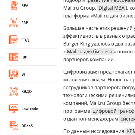
подбор и
развитие персонал
RPA
Mail.ru Group,
Digital MBA
), 
платформа «Mail.ru для бизнес
ERP
Большая часть этих решений у
эффективность в разных отрас
СЭД
Burger King удалось в два ра
«
Mail.ru для бизнеса
» помог
IBP
партнеров компании.
Цифровизация предполагает н
BI
мышления людей. Новое напр
сотрудников партнеров: погр
КЭДО
технологическими решениями
компаний, Mail.ru Group бес
Low-code
программе
цифровой транс
отдан топ-менеджерам
сист
DBaaS
По данным исследования
KP