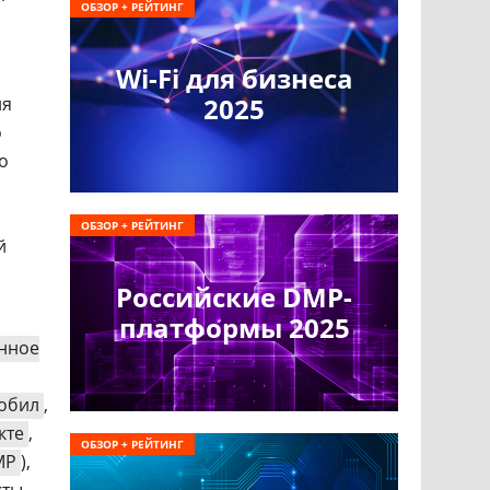
ОБЗОР + РЕЙТИНГ
Wi-Fi для бизнеса
2025
ля
о
о
ОБЗОР + РЕЙТИНГ
й
Российские DMP-
платформы 2025
нное
обил
,
кте
,
ОБЗОР + РЕЙТИНГ
MP
),