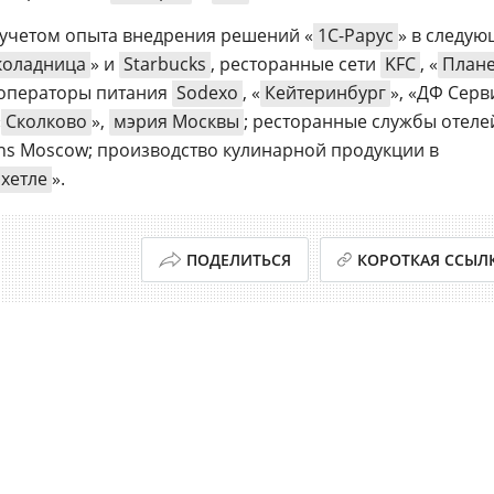
 учетом опыта внедрения решений «
1С-Рарус
» в следую
оладница
» и
Starbucks
, ресторанные сети
KFC
, «
Плане
 операторы питания
Sodexo
, «
Кейтеринбург
», «ДФ Серв
«
Сколково
»,
мэрия Москвы
; ресторанные службы отеле
ons Moscow; производство кулинарной продукции в
хетле
».
ПОДЕЛИТЬСЯ
КОРОТКАЯ ССЫЛ