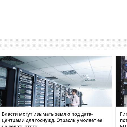
Власти могут изымать землю под дата-
Ги
центрами для госнужд. Отрасль умоляет ее
по
не делать этого
БП