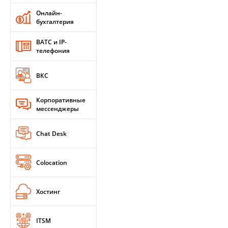
Онлайн-
бухгалтерия
ВАТС и IP-
телефония
ВКС
Корпоративные
мессенджеры
Chat Desk
Colocation
Хостинг
ITSM