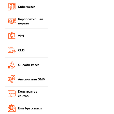
Kubernetes
Корпоративный
портал
VPN
CMS
Онлайн-касса
Автопостинг SMM
Конструктор
сайтов
Email-рассылки