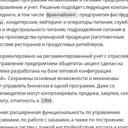
равление и учет. Решение подойдет следующим компан
лдинги, в том числе
франчайзинг
; предприятия фастфуд
ы
, кондитерские; кейтеринг и операторы питания; служ
 и индустриального питания; подразделения питания в
цеха производства кулинарной продукции (заготовочные
составе ресторанов и продуктовых ритейлеров.
 ориентировано на регламентированный учет с отрасле
 Управление предприятием общепита» акцент сделан на
тема разработана на базе типовой конфигурации
й». Сохранены основные возможности и механизмы
т управлять бизнесом в одной программе. Даже со
ководители могут контролировать продажи, закупки, скл
ату, отчетность и
CRM
.
ия: расширенная функциональность по управлению
хемами, по работе с заказами, а также по построению
ванных систем с тонкой настройкой прав доступа и кон