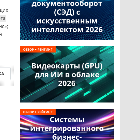
документооборот
щих
(СЭД) с
та
искусственным
ис»;
интеллектом 2026
й
ОБЗОР + РЕЙТИНГ
Видеокарты (GPU)
для ИИ в облаке
КА
2026
ОБЗОР + РЕЙТИНГ
Системы
интегрированного
бизнес-