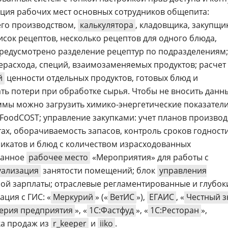
ция рабочих мест основных сотрудников общепита:
его производством,
калькулятора
, кладовщика, закупщи
исок рецептов, несколько рецептов для одного блюда,
редусмотрено разделение рецептур по подразделениям;
расхода, специй, взаимозаменяемых продуктов; расчет
й
ценности отдельных продуктов, готовых блюд и
ть потери при обработке сырья. Чтобы не вносить данн
ммы можно загрузить химико-энергетические показатели
FoodCOST; управление закупками: учет планов производ
ах, оборачиваемость запасов, контроль сроков годности
икатов и блюд с количеством израсходованных
ванное
рабочее место
«Мероприятия» для работы с
уализация
занятости помещений; блок
управления
ной зарплаты; отраслевые регламентированные и глубок
ация с ГИС: «
Меркурий
» («
ВетИС
»),
ЕГАИС
, «
Честный з
терия предприятия
», «
1С:Фастфуд
», «
1С:Ресторан
»,
зка продаж из
r_keeper
и
iiko
.