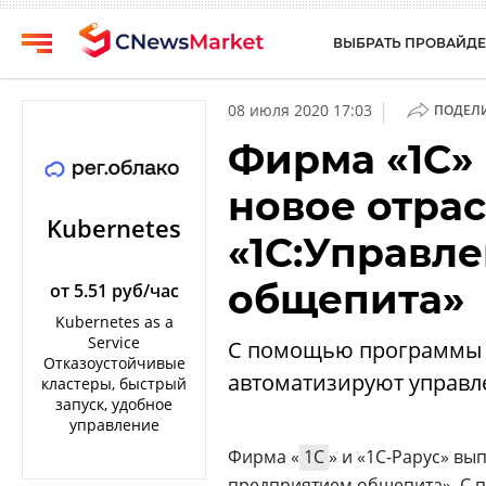
ВЫБРАТЬ ПРОВАЙДЕ
CNews
Выбрать
|
08 июля 2020 17:03
ПОДЕЛ
провайдера
Аналитика
Фирма «1С» 
Публикации
Конференции
новое отра
Компании
Техника
Kubernetes
«1С:Управл
Рейтинги
ТВ
и
общепита»
обзоры
от 5.51 руб/час
Kubernetes as a
Личный
Service
С помощью программы 
кабинет
Отказоустойчивые
автоматизируют управл
кластеры, быстрый
О
запуск, удобное
проекте
управление
Фирма «
1С
» и «1С-Рарус» вы
CNews
предприятием общепита». С 