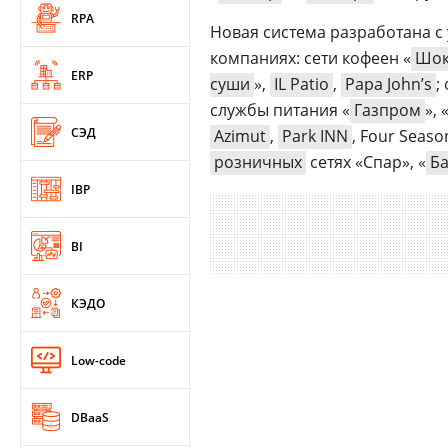
RPA
Новая система разработана с
компаниях: сети кофеен «
Шок
ERP
суши
»,
IL Patio
,
Papa John’s
;
службы питания «
Газпром
», 
СЭД
Azimut
,
Park INN
, Four Seas
розничных
сетях «Спар», «
Ба
IBP
BI
КЭДО
Low-code
DBaaS