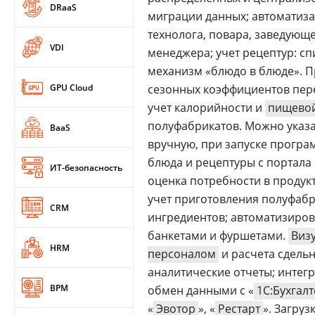
DRaaS
миграции данных; автоматиза
технолога, повара, заведующ
VDI
менеджера; учет рецептур: сп
механизм «блюдо в блюде». П
GPU Cloud
сезонных коэффициентов пере
учет калорийности и
пищево
полуфабрикатов. Можно указа
BaaS
вручную, при запуске програ
блюда и рецептуры с портала 
ИТ-безопасность
оценка потребности в продукт
учет приготовления полуфабр
CRM
ингредиентов; автоматизиро
банкетами и фуршетами.
Виз
HRM
персоналом
и расчета сдель
аналитические отчеты; интегр
BPM
обмен данными с «
1С:Бухгал
«
Эвотор
», «
Рестарт
». Загру