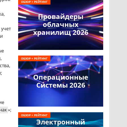
ОБЗОР + РЕЙТИНГ
ка,
Провайдеры
облачных
 учет
хранилищ 2026
 и
ые
,
ОБЗОР + РЕЙТИНГ
ства,
;
Операционные
Системы 2026
ие
нак
»;
ОБЗОР + РЕЙТИНГ
Электронный