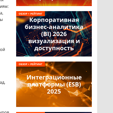
иям:
а,
ОБЗОР + РЕЙТИНГ
Корпоративная
бы
бизнес-аналитика
(BI) 2026
визуализация и
доступность
вой
ОБЗОР + РЕЙТИНГ
Интеграционные
ад,
платформы (ESB)
2025
туров