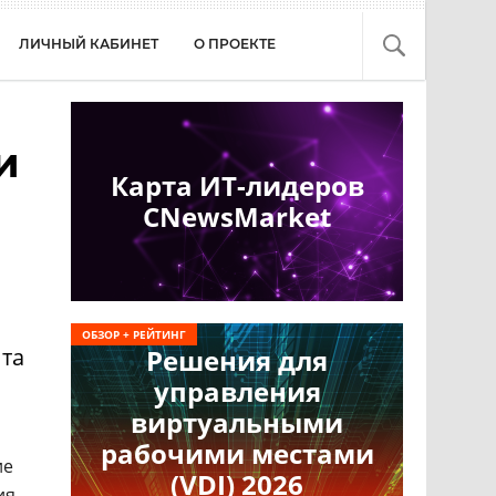
ЛИЧНЫЙ КАБИНЕТ
О ПРОЕКТЕ
и
Карта ИТ-лидеров
CNewsMarket
ОБЗОР + РЕЙТИНГ
та
Решения для
управления
виртуальными
рабочими местами
ие
(VDI) 2026
ия