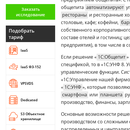
Аналитика
общепита
автоматизируют
уп
Заказать
рестораны
и ресторанные хо
исследование
Конференции
столовые, кафе; кофейни,
бар
Техника
собственного корпоративного
Подобрать
тариф
составе отелей и гостиниц; 
ТВ
предприятия), в том числе в 
IaaS
Если решение «
1С:Общепит
»
Max
Об
спецификой, то в «1С:УНФ 8.
издании
IaaS ФЗ-152
Telegram
управленческие функции. Сис
Реклама
Дзен
«1С:Управление нашей фирмо
Вакансии
VPSVDS
VK
«
1С:УНФ
», которые позволяю
Контакты
Rutube
смартфона
или
планшета
ру
Dedicated
производство, финансы, зарпл
Основные возможности решен
S3 Объектное
хранилище
производством со сложными с
распределенных и централизо