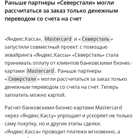
Раньше партнеры «Северстали» могли
Аналитика
рассчитаться за заказ только денежным
Конференции
переводом со счета на счет
Техника
«Яндекс.Касса»,
Mastercard
и «
Северсталь
»
ТВ
запустили совместный проект: с помощью
эквайринга «Яндекс.Кассы» «Северсталь» стала
Max
Об
принимать оплату от клиентов банковскими бизнес-
издании
Telegram
картами
Mastercard
. Раньше партнеры
Реклама
Дзен
«
Северстали
» могли рассчитаться за заказ только
Вакансии
VK
денежным переводом со счета на счет. Теперь
Контакты
заплатить можно картой.
Rutube
Расчет банковскими бизнес-картами Mastercard
через «Яндекс.Кассу» упрощает и ускоряет не только
саму покупку, но и другие этапы сделки.
«Яндекс.Касса» проводит платежи мгновенно, а