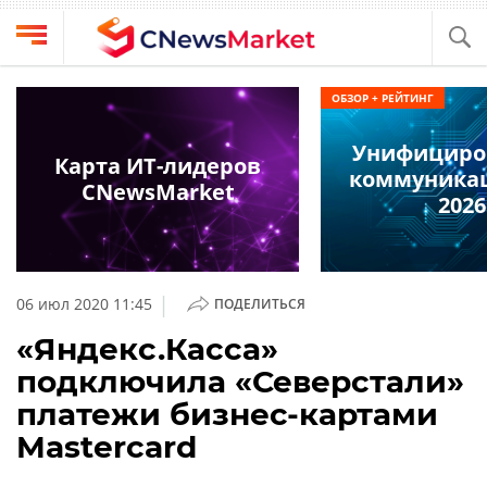
Выбрать
CNews
ОБЗОР + РЕЙТИНГ
провайдера
Аналитика
Унифициро
Публикации
Карта ИТ-лидеров
коммуникац
Конференции
CNewsMarket
Компании
2026
Техника
Рейтинги
и
ТВ
обзоры
|
06 июл 2020 11:45
ПОДЕЛИТЬСЯ
Личный
«Яндекс.Касса»
кабинет
подключила «Северстали»
О
платежи бизнес-картами
проекте
Mastercard
CNews