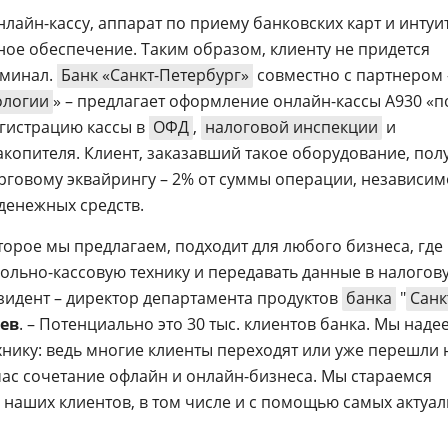
нлайн-кассу, аппарат по приему банковских карт и инту
ое обеспечение. Таким образом, клиенту не придется
рминал.
Банк «Санкт-Петербург»
совместно с партнером 
ологии
» – предлагает оформление онлайн-кассы А930 «п
егистрацию кассы в
ОФД
,
налоговой инспекции
и
копителя. Клиент, заказавший такое оборудование, пол
орговому эквайрингу – 2% от суммы операции, независим
денежных средств.
орое мы предлагаем, подходит для любого бизнеса, где
рольно-кассовую технику и передавать данные в налогов
езидент – директор департамента продуктов
банка
"
Санк
ев
. – Потенциально это 30 тыс. клиентов банка. Мы наде
хнику: ведь многие клиенты переходят или уже перешли 
ас сочетание офлайн и онлайн-бизнеса. Мы стараемся
 наших клиентов, в том числе и с помощью самых актуа