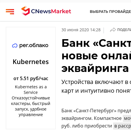
ВЫБРАТЬ ПРОВАЙДЕ
CNews
Выбрать
|
30 июня 2020 14:28
ПОДЕЛ
провайдера
Аналитика
Банк «Санк
Публикации
Конференции
новые онла
Компании
Техника
Kubernetes
эквайринга
Рейтинги
ТВ
и
обзоры
от 5.51 руб/час
Устройства включают в 
Kubernetes as a
карт и интуитивно пон
Личный
Service
кабинет
Отказоустойчивые
кластеры, быстрый
О
запуск, удобное
Банк «Санкт-Петербург» пред
проекте
управление
эквайрингом. Компактное
мо
CNews
руб. либо приобрести
в расс