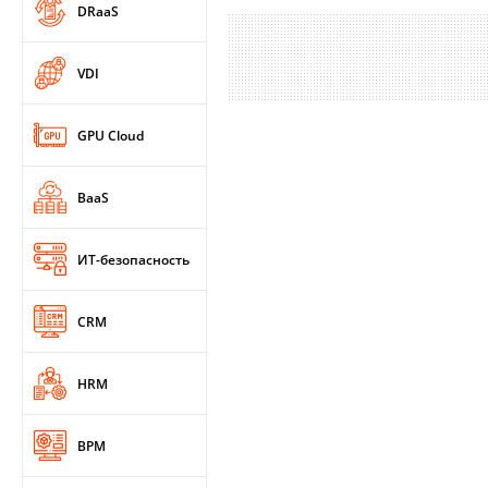
DRaaS
VDI
GPU Cloud
BaaS
ИТ-безопасность
CRM
HRM
BPM