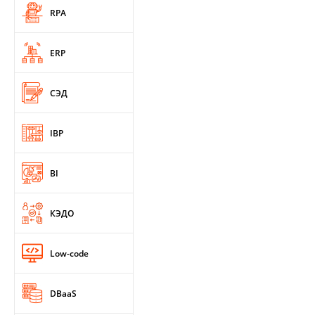
RPA
ERP
СЭД
IBP
BI
КЭДО
Low-code
DBaaS