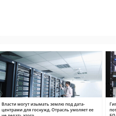
Власти могут изымать землю под дата-
Ги
центрами для госнужд. Отрасль умоляет ее
по
не делать этого
БП