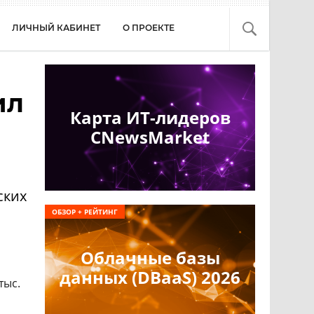
ЛИЧНЫЙ КАБИНЕТ
О ПРОЕКТЕ
ил
Карта ИТ-лидеров
CNewsMarket
ских
ОБЗОР + РЕЙТИНГ
Облачные базы
данных (DBaaS) 2026
тыс.