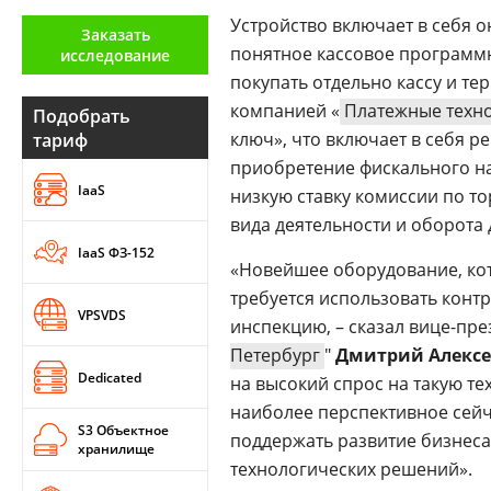
Аналитика
Устройство включает в себя о
Заказать
понятное кассовое программн
исследование
Конференции
покупать отдельно кассу и те
Техника
компанией «
Платежные техн
Подобрать
ключ», что включает в себя р
тариф
ТВ
приобретение фискального на
IaaS
низкую ставку комиссии по т
Max
Об
вида деятельности и оборота 
издании
IaaS ФЗ-152
Telegram
«Новейшее оборудование, кот
Реклама
Дзен
требуется использовать конт
Вакансии
VPSVDS
VK
инспекцию, – сказал вице-пр
Контакты
Rutube
Петербург
"
Дмитрий Алексе
Dedicated
на высокий спрос на такую те
наиболее перспективное сейч
S3 Объектное
поддержать развитие бизнеса
хранилище
технологических решений».