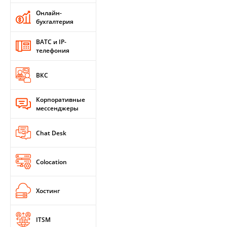
Онлайн-
бухгалтерия
ВАТС и IP-
телефония
ВКС
Корпоративные
мессенджеры
Chat Desk
Colocation
Хостинг
ITSM