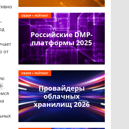
итивно
ОБЗОР + РЕЙТИНГ
–
од
Российские DMP-
платформы 2025
учает
о от
ОБЗОР + РЕЙТИНГ
ую
т-
Провайдеры
емся
облачных
на
хранилищ 2026
льных