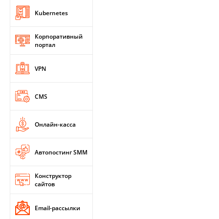
Kubernetes
Корпоративный
портал
VPN
CMS
Онлайн-касса
Автопостинг SMM
Конструктор
сайтов
Email-рассылки