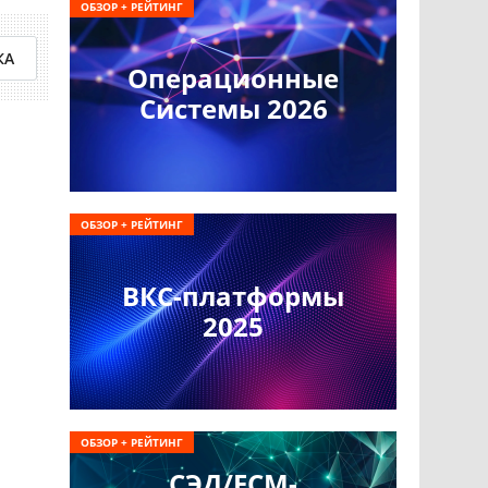
ОБЗОР + РЕЙТИНГ
КА
Операционные
Системы 2026
ОБЗОР + РЕЙТИНГ
ВКС-платформы
2025
ОБЗОР + РЕЙТИНГ
СЭД/ECM-