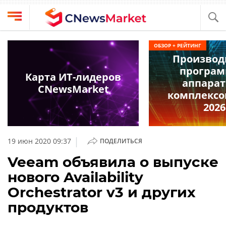
Выбрать
CNews
ОБЗОР + РЕЙТИНГ
провайдера
Производ
Аналитика
програм
Публикации
Карта ИТ-лидеров
аппара
Конференции
CNewsMarket
Компании
комплексо
Техника
2026
Рейтинги
и
ТВ
обзоры
|
19 июн 2020 09:37
ПОДЕЛИТЬСЯ
Личный
Veeam объявила о выпуске
кабинет
нового Availability
О
Orchestrator v3 и других
проекте
продуктов
CNews