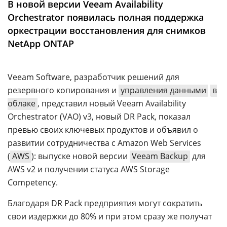
В новой версии Veeam Availability
Аналитика
Orchestrator появилась полная поддержка
Конференции
оркестрации восстановления для снимков
NetApp ONTAP
Техника
ТВ
Veeam Software, разработчик решений для
резервного копирования и
управления данными
в
Max
Об
облаке
, представил новый Veeam Availability
издании
Telegram
Orchestrator (VAO) v3, новый DR Pack, показал
Реклама
Дзен
превью своих ключевых продуктов и объявил о
Вакансии
VK
развитии сотрудничества с Amazon Web Services
Контакты
(
AWS
): выпуске новой версии
Veeam Backup
для
Rutube
AWS v2 и получении статуса AWS Storage
Competencу.
Благодаря DR Pack предприятия могут сократить
свои издержки до 80% и при этом сразу же получат