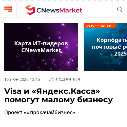
Выбрать
CNews
ОБЗОР + РЕЙТИНГ
провайдера
Аналитика
Корпорат
Публикации
Карта ИТ-лидеров
почтовые 
Конференции
CNewsMarket
Компании
2025
Техника
Рейтинги
и
ТВ
обзоры
|
16 июн 2020 13:15
ПОДЕЛИТЬСЯ
Личный
Visa и «Яндекс.Касса»
кабинет
помогут малому бизнесу
О
проекте
Проект «#прокачайбизнес»
CNews