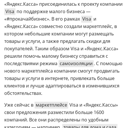
Аналитика
«Яндекс.Касса» присоединилась к проекту компании
Visa
по поддержке малого бизнеса —
Конференции
«#прокачайбизнес». В его рамках
Visa
и
Техника
«Яндекс.Касса» совместно создали маркетплейс, в
котором небольшие компании могут размещать
ТВ
товары и услуги, а также предлагать скидки для
покупателей. Таким образом Visa и «Яндекс.Касса»
Max
Об
решили помочь малому бизнесу справиться с
издании
последствиями режима
самоизоляции
. С помощью
Telegram
Реклама
нового маркетплейса компании смогут продвигать
Дзен
Вакансии
товары и услуги в интернете, привлекать больше
VK
клиентов и лучше адаптироваться в изменившихся
Контакты
Rutube
обстоятельствах.
Уже сейчас в
маркетплейсе
Visa и «Яндекс.Кассы»
свои предложения разместили больше 1600
компаний. Все они распределены по удобным
категориям — например,
товары для дома и сада
,