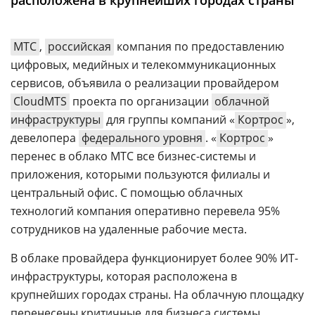
расположена в крупнейших городах страны
Аналитика
Конференции
МТС
,
российская
компания по предоставлению
Техника
цифровых, медийных и телекоммуникационных
сервисов, объявила о реализации провайдером
ТВ
CloudMTS
проекта по организации
облачной
инфраструктуры
для группы компаний «
Кортрос
»,
Max
Об
девелопера
федерального уровня
. «
Кортрос
»
издании
перенес в облако МТС все бизнес-системы и
Telegram
Реклама
приложения, которыми пользуются филиалы и
Дзен
Вакансии
центральный офис. C помощью облачных
VK
технологий компания оперативно перевела 95%
Контакты
Rutube
сотрудников на удаленные рабочие места.
В облаке провайдера функционирует более 90% ИТ-
инфраструктуры, которая расположена в
крупнейших городах страны. На облачную площадку
перенесены критичные для бизнеса системы,