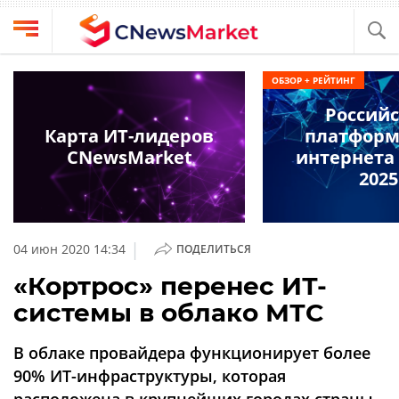
Выбрать
CNews
ОБЗОР + РЕЙТИНГ
провайдера
Аналитика
Россий
Публикации
Карта ИТ-лидеров
платформ
Конференции
CNewsMarket
интернета
Компании
2025
Техника
Рейтинги
и
ТВ
обзоры
|
04 июн 2020 14:34
ПОДЕЛИТЬСЯ
Личный
«Кортрос» перенес ИТ-
кабинет
системы в облако МТС
О
проекте
В облаке провайдера функционирует более
CNews
90% ИТ-инфраструктуры, которая