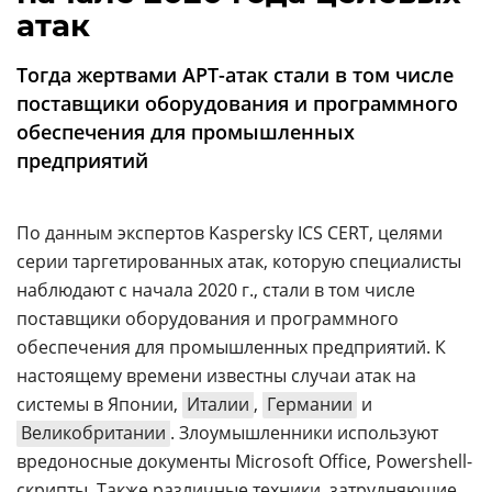
Аналитика
атак
Конференции
Тогда жертвами APT-атак стали в том числе
Техника
поставщики оборудования и программного
обеспечения для промышленных
ТВ
предприятий
Max
Об
По данным экспертов Kaspersky ICS CERT, целями
издании
Telegram
серии таргетированных атак, которую специалисты
Реклама
Дзен
наблюдают с начала 2020 г., стали в том числе
Вакансии
VK
поставщики оборудования и программного
Контакты
Rutube
обеспечения для промышленных предприятий. К
настоящему времени известны случаи атак на
системы в Японии,
Италии
,
Германии
и
Великобритании
. Злоумышленники используют
вредоносные документы Microsoft Office, Powershell-
скрипты. Также различные техники, затрудняющие