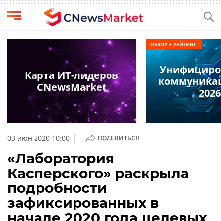
Выбрать
CNews
ОБЗОР + РЕЙТИНГ
провайдера
Аналитика
Унифициро
Публикации
Карта ИТ-лидеров
коммуникац
Конференции
CNewsMarket
Компании
2026
Техника
Рейтинги
и
ТВ
обзоры
|
03 июн 2020 10:00
ПОДЕЛИТЬСЯ
Личный
«Лаборатория
кабинет
Касперского» раскрыла
О
подробности
проекте
зафиксированных в
CNews
начале 2020 года целевых