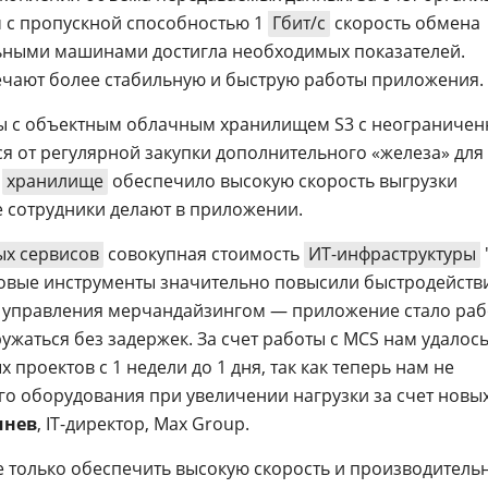
 с пропускной способностью 1
Гбит/с
скорость обмена
ными машинами достигла необходимых показателей.
ечают более стабильную и быструю работы приложения.
ы с объектным облачным хранилищем S3 с неограниче
я от регулярной закупки дополнительного «железа» для
е
хранилище
обеспечило высокую скорость выгрузки
 сотрудники делают в приложении.
х сервисов
совокупная стоимость
ИТ-инфраструктуры
Новые инструменты значительно повысили быстродейств
 управления мерчандайзингом — приложение стало раб
ужаться без задержек. За счет работы с MCS нам удалос
 проектов с 1 недели до 1 дня, так как теперь нам не
ого оборудования при увеличении нагрузки за счет новы
чнев
, IT-директор, Max Group.
 только обеспечить высокую скорость и производитель