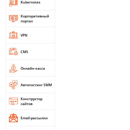
Kubernetes
Корпоративный
портал
VPN
CMS
Онлайн-касса
Автопостинг SMM
Конструктор
сайтов
Email-рассылки