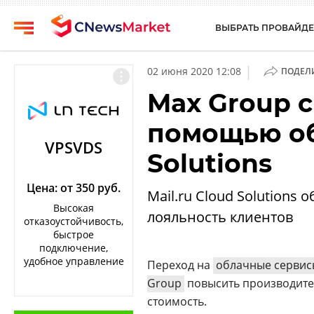
ВЫБРАТЬ ПРОВАЙДЕ
CNews
Выбрать
|
02 июня 2020 12:08
ПОДЕЛ
провайдера
Аналитика
Max Group с
Публикации
Конференции
помощью обл
Компании
Техника
VPSVDS
Solutions
Рейтинги
ТВ
и
обзоры
Цена: от 350 руб.
Mail.ru Cloud Solutions
Высокая
лояльность клиентов
Личный
отказоустойчивость,
кабинет
быстрое
подключение,
О
удобное управление
Переход на
облачные сервис
проекте
Group
повысить производител
CNews
стоимость.