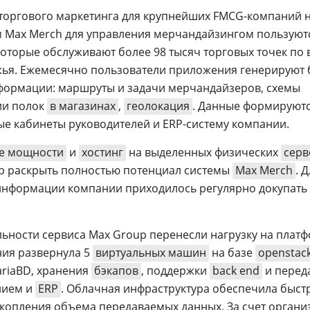
 торгового маркетинга для крупнейших FMCG-компаний 
м Max Merch для управления мерчандайзингом пользуют
которые обслуживают более 98 тысяч торговых точек по 
жья. Ежемесячно пользователи приложения генерируют 
нформации: маршруты и задачи мерчандайзеров, схемы
ии полок
в магазинах
,
геолокация
. Данные формируютс
ые кабинеты руководителей и ERP-систему компании.
е мощности
и
хостинг
на выделенных физических
серв
up раскрыть полностью потенциал системы
Max Merch
. 
информации компании приходилось регулярно докупать
ьности сервиса Max Group перенесли нагрузку на плат
ния развернула 5
виртуальных машин
на базе
openstac
riaBD, хранения
бэкапов
, поддержки
back end
и перед
нием и
ERP
. Облачная инфраструктура обеспечила быст
копления объема передаваемых данных. За счет органи