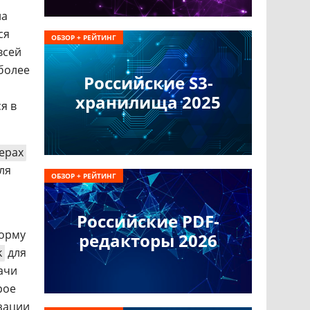
на
ся
ОБЗОР + РЕЙТИНГ
всей
более
Российские S3-
хранилища 2025
я в
ерах
Для
ОБЗОР + РЕЙТИНГ
Российские PDF-
форму
редакторы 2026
k
для
ачи
рое
зации