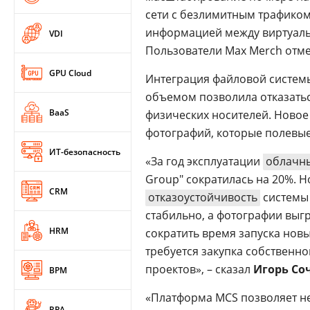
сети с безлимитным трафиком
информацией между виртуаль
VDI
Пользователи Max Merch отм
GPU Cloud
Интеграция файловой систем
объемом позволила отказатьс
BaaS
физических носителей. Ново
фотографий, которые полевые
ИТ-безопасность
«За год эксплуатации
облачны
Group" сократилась на 20%. 
CRM
отказоустойчивость
системы
стабильно, а фотографии выгр
HRM
сократить время запуска новых
требуется закупка собственн
проектов», – сказал
Игорь Со
BPM
«Платформа MCS позволяет не
RPA