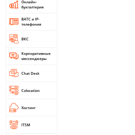
Онлайн-
бухгалтерия
ВАТС и IP-
телефония
ВКС
Корпоративные
мессенджеры
Chat Desk
Colocation
Хостинг
ITSM