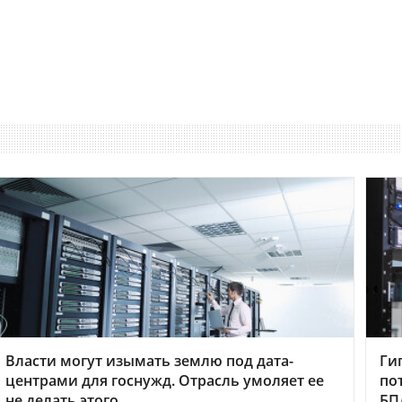
Власти могут изымать землю под дата-
Ги
центрами для госнужд. Отрасль умоляет ее
по
не делать этого
БП