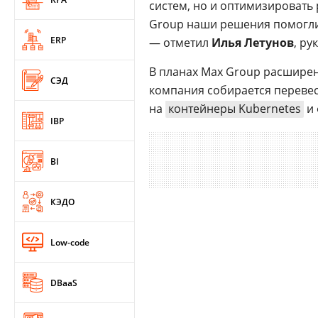
систем, но и оптимизировать 
Group наши решения помогли 
ERP
— отметил
Илья Летунов
, р
В планах Max Group расшире
СЭД
компания собирается перевес
на
контейнеры Kubernetes
и 
IBP
BI
КЭДО
Low-code
DBaaS