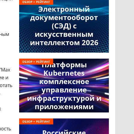
ОБЗОР + РЕЙТИНГ
Электронный
документооборот
(СЭД) с
искусственным
нным
интеллектом 2026
ОБЗОР + РЕЙТИНГ
Платформы
"Max
Kubernetes
ие и
комплексное
отать
управление
ь
инфраструктурой и
приложениями
х
ОБЗОР + РЕЙТИНГ
ность
Российские