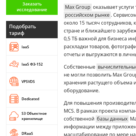
Заказать
Аналитика
Max Group
оказывает услуги
исследование
российском рынке
. Сервисо
Конференции
около 15 тысяч сотрудников, 
Подобрать
Техника
стране и ближайшего зарубе
тариф
0,5 ТБ важной для бизнеса и
ТВ
раскладки товаров, фотограф
IaaS
отчеты и выгружаются в личн
Max
Об
IaaS ФЗ-152
Собственные
вычислительны
издании
Telegram
не могли позволить Max Gro
Реклама
Дзен
VPSVDS
хранения растущего объема 
Вакансии
VK
оборудование.
Контакты
Rutube
Dedicated
Для повышения производител
MCS. В рамках проекта компа
S3 Объектное
собственной
базы данных
Ma
хранилище
информации между приложе
DRaaS
масштабирование по мере на