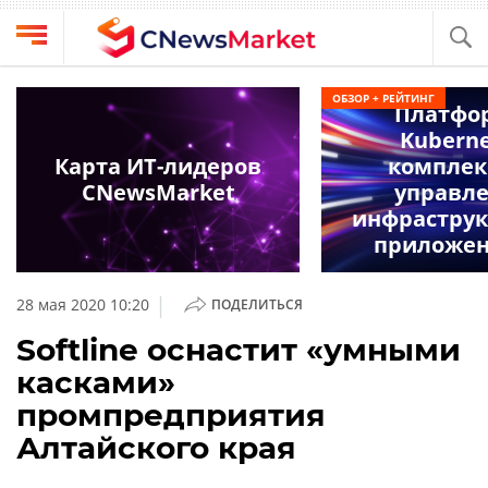
Выбрать
CNews
ОБЗОР + РЕЙТИНГ
провайдера
Платфо
Аналитика
Kubern
Публикации
Карта ИТ-лидеров
комплек
Конференции
CNewsMarket
управл
Компании
инфраструк
Техника
Рейтинги
приложе
и
ТВ
обзоры
|
28 мая 2020 10:20
ПОДЕЛИТЬСЯ
Личный
Softline оснастит «умными
кабинет
касками»
О
промпредприятия
проекте
Алтайского края
CNews