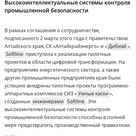
Высокоинтеллектуальные системы контроля
Аналитика
промышленной безопасности
Конференции
Техника
В рамках соглашения о сотрудничестве,
подписанного 2 марта этого года с правительством
ТВ
Алтайского края, СК «Алтайкрайэнерго» и «
Дибиэй
»,
Softline
приступила к реализации пилотных
Max
Об
проектов в области цифровой трансформации. На
издании
Telegram
предприятиях энергетического сектора, а также
Реклама
Дзен
других промышленных предприятиях края были
Вакансии
VK
успешно внедрены пилотные проекты программно-
Контакты
аппаратных комплексов СИЗ «
Умные каски
»,
Rutube
созданные
инженерами
Softline
. Эти
высокоинтеллектуальные системы контроля
промышленной безопасности способны в полной
мере предотвратить производственный травматизм.