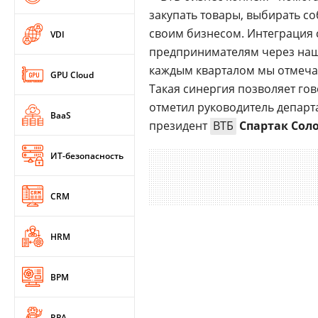
закупать товары, выбирать с
своим бизнесом. Интеграция
VDI
предпринимателям через нашу
каждым кварталом мы отмеча
GPU Cloud
Такая синергия позволяет го
отметил руководитель депар
BaaS
президент
ВТБ
Спартак Сол
ИТ-безопасность
CRM
HRM
BPM
RPA