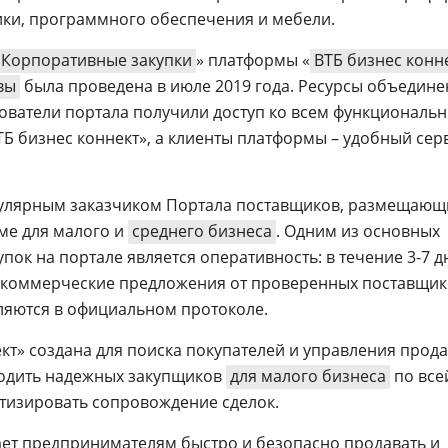
ики, программного обеспечения и мебели.
Корпоративные закупки
» платформы «
ВТБ бизнес конн
вы
была проведена в июле 2019 года. Ресурсы объедине
ователи портала получили доступ ко всем функциональ
 бизнес коннект», а клиенты платформы – удобный сер
пулярным заказчиком Портала поставщиков, размещаю
ме для малого и
среднего бизнеса
. Одним из основных
ок на портале является оперативность: в течение 3-7 д
коммерческие предложения от проверенных поставщик
ляются в официальном протоколе.
кт» создана для поиска покупателей и управления прод
ходить надежных закупщиков
для малого бизнеса
по все
атизировать сопровождение сделок.
ает предпринимателям быстро и безопасно продавать и