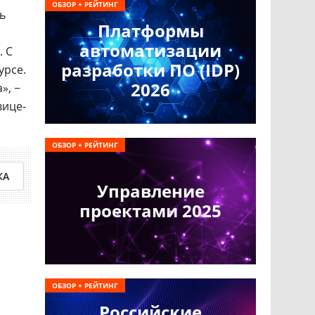
ОБЗОР + РЕЙТИНГ
ь
Платформы
автоматизации
. С
разработки ПО (IDP)
урсе.
2026
», −
вице-
ОБЗОР + РЕЙТИНГ
КА
Управление
проектами 2025
ОБЗОР + РЕЙТИНГ
Российские