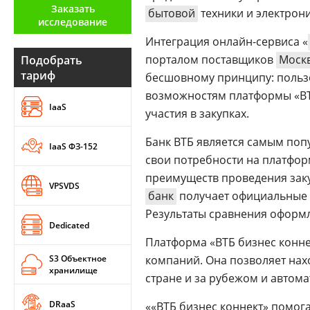
Заказать
Аналитика
бытовой
техники и электрон
исследование
Конференции
Интеграция онлайн-сервиса «
порталом поставщиков
Моск
Подобрать
Техника
тариф
бесшовному принципу: польз
ТВ
возможностям платформы «ВТБ
IaaS
участия в закупках.
Max
Об
Банк ВТБ является самым по
IaaS ФЗ-152
издании
свои потребности на платфор
Telegram
Реклама
преимуществ проведения закуп
Дзен
VPSVDS
Вакансии
банк
получает официальные 
VK
Результаты сравнения оформ
Контакты
Rutube
Dedicated
Платформа «ВТБ бизнес конне
S3 Объектное
компаний. Она позволяет на
хранилище
стране и за рубежом и автом
DRaaS
««ВТБ бизнес коннект» помог