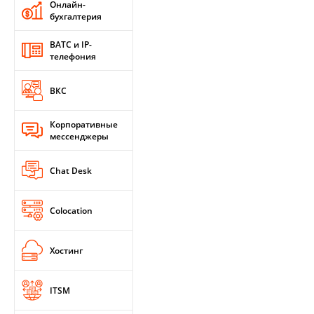
Онлайн-
бухгалтерия
ВАТС и IP-
телефония
ВКС
Корпоративные
мессенджеры
Chat Desk
Colocation
Хостинг
ITSM