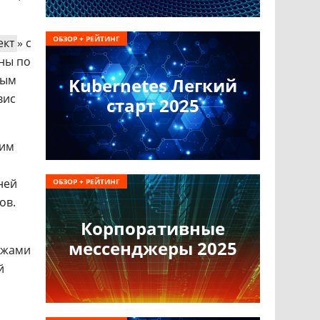
ОБЗОР + РЕЙТИНГ
ект
» с
ны по
ным
Kubernetes Легкий
вис
старт 2025
щим
ней
ОБЗОР + РЕЙТИНГ
ов.
Корпоративные
мессенджеры 2025
ажами
й