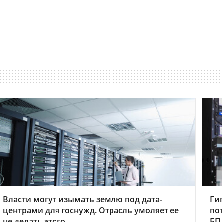
Власти могут изымать землю под дата-
Ги
центрами для госнужд. Отрасль умоляет ее
по
не делать этого
БП