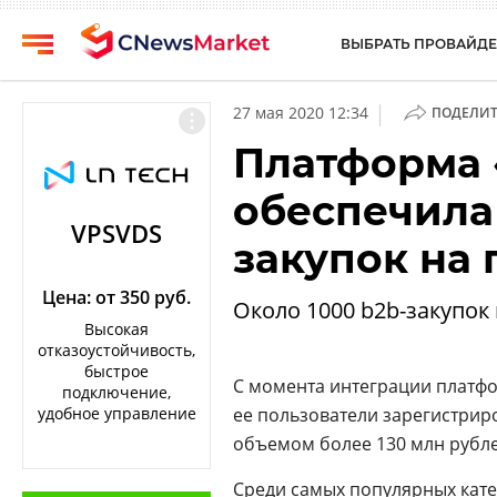
ВЫБРАТЬ ПРОВАЙДЕ
CNews
Выбрать
|
27 мая 2020 12:34
ПОДЕЛИТ
провайдера
Аналитика
Платформа 
Публикации
Конференции
обеспечила
Компании
Техника
VPSVDS
закупок на
Рейтинги
ТВ
и
обзоры
Цена: от 350 руб.
Около 1000 b2b-закупок
Высокая
Личный
отказоустойчивость,
кабинет
быстрое
С момента интеграции платфо
подключение,
О
удобное управление
ее пользователи зарегистрир
проекте
объемом более 130 млн рубле
CNews
Среди самых популярных кат