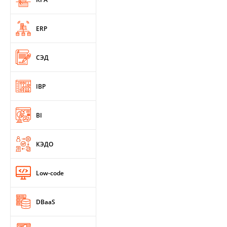
ERP
СЭД
IBP
BI
КЭДО
Low-code
DBaaS