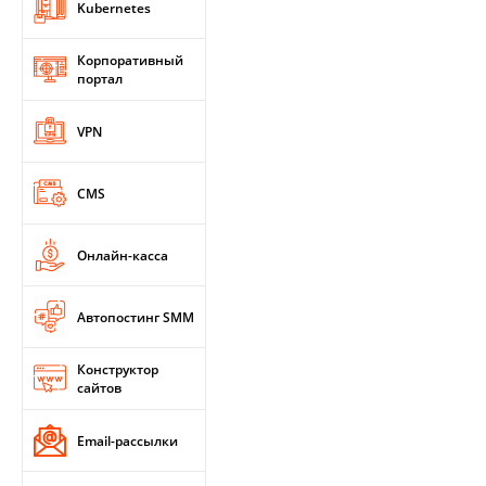
Kubernetes
Корпоративный
портал
VPN
CMS
Онлайн-касса
Автопостинг SMM
Конструктор
сайтов
Email-рассылки