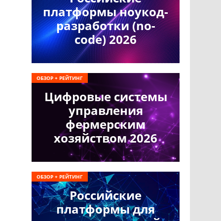
платформы ноукод-
разработки (no-
code) 2026
ОБЗОР + РЕЙТИНГ
Цифровые системы
управления
фермерским
хозяйством 2026
ОБЗОР + РЕЙТИНГ
Российские
платформы для