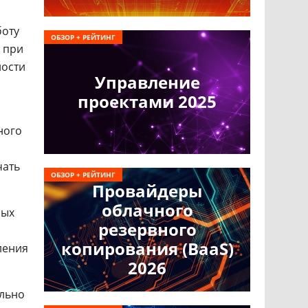
боту
ОБЗОР + РЕЙТИНГ
 при
ности
Управление
проектами 2025
ного
чать
ОБЗОР + РЕЙТИНГ
Провайдеры
облачного
ных
резервного
копирования (BaaS)
ления
2026
ально