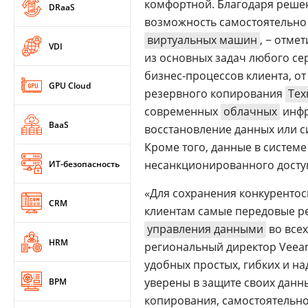
комфортной. Благодаря решен
DRaaS
возможность самостоятельно
виртуальных машин
, − отме
VDI
из основных задач любого с
бизнес-процессов клиента, от
GPU Cloud
резервного копирования
Тех
современных
облачных
инфр
BaaS
восстановление данных или си
Кроме того, данные в систем
несанкционированного доступ
ИТ-безопасность
«Для сохранения конкуренто
CRM
клиентам самые передовые р
управления данными
во всех
HRM
региональный директор Vee
удобных простых, гибких и н
уверены в защите своих данн
BPM
копирования, cамостоятельн