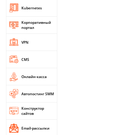
Kubernetes
Корпоративный
портал
VPN
CMS
Онлайн-касса
Автопостинг SMM
Конструктор
сайтов
Email-рассылки