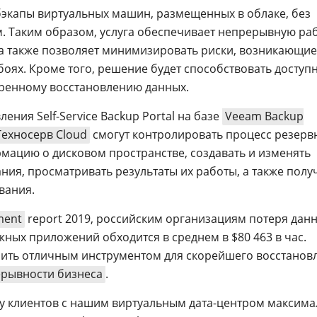
бэкапы виртуальных машин, размещенных в облаке, без
м. Таким образом, услуга обеспечивает непрерывную ра
а также позволяет минимизировать риски, возникающие
оях. Кроме того, решение будет способствовать доступ
оренному восстановлению данных.
ния Self-Service Backup Portal на базе
Veeam Backup
Техносерв Cloud
смогут контролировать процесс резерв
мацию о дисковом пространстве, создавать и изменять
ния, просматривать результаты их работы, а также полу
вания.
ment
report 2019, российским организациям потеря дан
жных приложений обходится в среднем в $80 463 в час.
пить отличным инструментом для скорейшего восстанов
рывности бизнеса
.
у клиентов с нашим виртуальным дата-центром максим