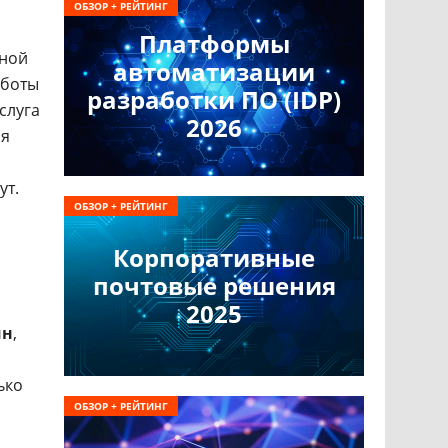
ОБЗОР + РЕЙТИНГ
Платформы
дной
автоматизации
аботы
разработки ПО (IDP)
слуга
2026
ля
ут.
ОБЗОР + РЕЙТИНГ
Корпоративные
почтовые решения
2025
ин
,
ько
ОБЗОР + РЕЙТИНГ