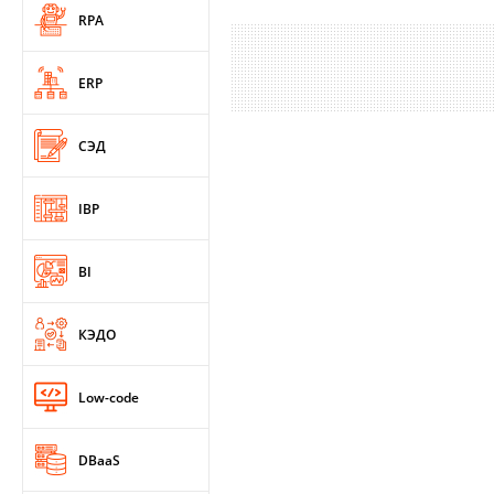
RPA
ERP
СЭД
IBP
BI
КЭДО
Low-code
DBaaS