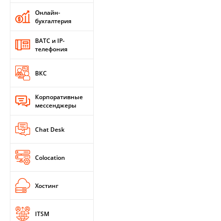
Онлайн-
бухгалтерия
ВАТС и IP-
телефония
ВКС
Корпоративные
мессенджеры
Chat Desk
Colocation
Хостинг
ITSM