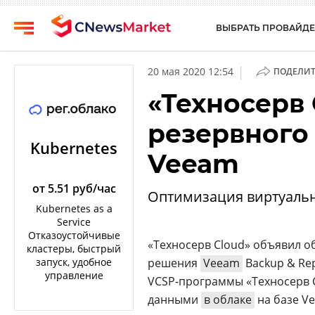
ВЫБРАТЬ ПРОВАЙДЕ
CNews
Выбрать
|
20 мая 2020 12:54
ПОДЕЛИТ
провайдера
Аналитика
«Техносерв 
Публикации
Конференции
резервного
Компании
Техника
Kubernetes
Veeam
Рейтинги
ТВ
и
обзоры
от 5.51 руб/час
Оптимизация виртуаль
Kubernetes as a
Личный
Service
кабинет
Отказоустойчивые
«Техносерв Cloud» объявил о
кластеры, быстрый
О
запуск, удобное
решения
Veeam
Backup & Rep
проекте
управление
VCSP-программы «Техносерв C
CNews
данными
в облаке
на базе V