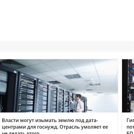
Власти могут изымать землю под дата-
Ги
центрами для госнужд. Отрасль умоляет ее
по
не делать этого
БП