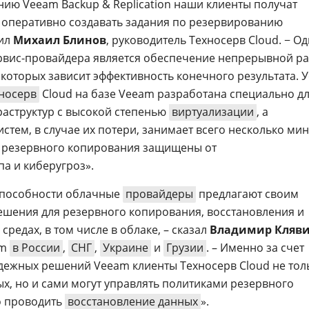
ию Veeam Backup & Replication наши клиенты получат
 оперативно создавать задания по резервированию
тил
Михаил Блинов
, руководитель Техносерв Cloud. − О
ервис-провайдера является обеспечение непрерывной р
 которых зависит эффективность конечного результата. У
носерв
Cloud на базе Veeam разработана специально д
аструктур с высокой степенью
виртуализации
, а
стем, в случае их потери, занимает всего несколько мин
е резервного копирования защищены от
а и киберугроз».
способности облачные
провайдеры
предлагают своим
ешения для резервного копирования, восстановления и
 средах, в том числе в облаке, – сказал
Владимир Кляв
am
в России
,
СНГ
,
Украине
и
Грузии
. – Именно за счет
адежных решений Veeam клиенты Техносерв Cloud не тол
ых, но и сами могут управлять политиками резервного
о проводить
восстановление данных
».