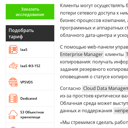
Аналитика
Клиенты могут осуществлять 
Заказать
потери сетевого доступа к ни
исследование
Конференции
бизнес-процессов компании, 
программных и аппаратных сб
Техника
Подобрать
облачного дата-центра и уск
тариф
ТВ
С помощью web-панели управле
IaaS
Enterprise Manager
клиенты
Max
Об
копирования: получать инфор
издании
IaaS ФЗ-152
Telegram
задания резервного копирова
Реклама
Дзен
оповещения о статусе копиро
Вакансии
VPSVDS
VK
Согласно
Cloud Data Manage
Контакты
Rutube
из-за простоев критически ва
Dedicated
Облачная среда может высту
данных и поддержания
непре
S3 Объектное
хранилище
«Мы стремимся сделать работ