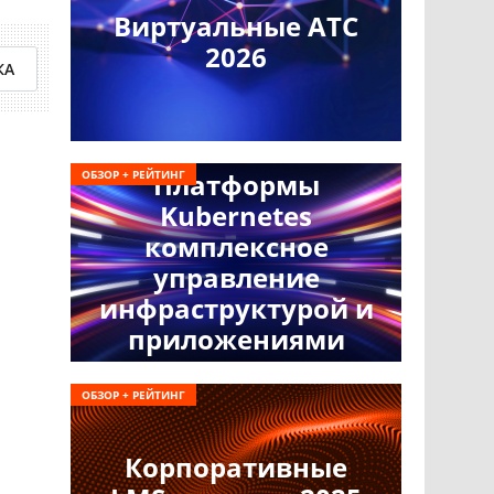
Виртуальные АТС
2026
КА
ОБЗОР + РЕЙТИНГ
Платформы
Kubernetes
комплексное
управление
инфраструктурой и
приложениями
ОБЗОР + РЕЙТИНГ
Корпоративные