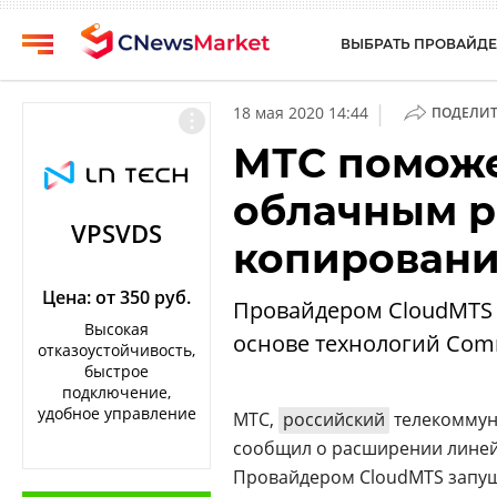
ВЫБРАТЬ ПРОВАЙДЕ
CNews
Выбрать
|
18 мая 2020 14:44
ПОДЕЛИТ
провайдера
Аналитика
МТС поможе
Публикации
Конференции
облачным 
Компании
Техника
VPSVDS
копирован
Рейтинги
ТВ
и
обзоры
Цена: от 350 руб.
Провайдером CloudMTS
Высокая
основе технологий Com
Личный
отказоустойчивость,
кабинет
быстрое
подключение,
О
удобное управление
МТС,
российский
телекоммун
проекте
сообщил о расширении линей
CNews
Провайдером CloudMTS запущ