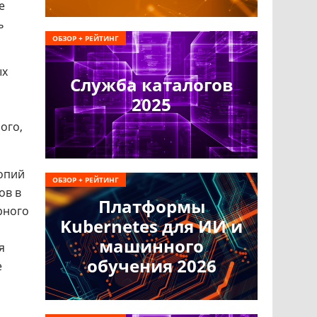
е
ь
ОБЗОР + РЕЙТИНГ
ых
Служба каталогов
2025
ого,
опий
ОБЗОР + РЕЙТИНГ
ов в
Платформы
рного
Kubernetes для ИИ и
машинного
я
обучения 2026
е