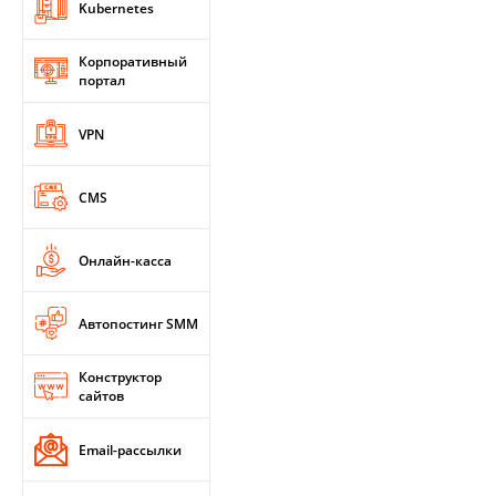
Kubernetes
Корпоративный
портал
VPN
CMS
Онлайн-касса
Автопостинг SMM
Конструктор
сайтов
Email-рассылки