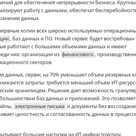
шений для обеспечения непрерывности бизнеса. Крупны
мизируют работу с данными, обеспечат бесперебойност
хранении данных.
езервные копии всех широко используемых операционн
ации
, баз данных и ПО. Новый сервис будет востребован
ые работают с большими объемами данных и имеют
реди них: организации из
финансового
, производственн
кационного секторов.
я данных, сервис на 70% уменьшает объем резервных к
 снижаются затраты: требуется меньший объем ИТ-ресурс
ческим хранилищем. Решение дает возможность грануля
 большинством баз данных и приложений. Это позволяет
файлы,
электронные письма
и документы без воссоздани
чивает целостноcть и согласованность данных в процесс
ытывают большие нагрузки на ИТ-инфраструктуру.