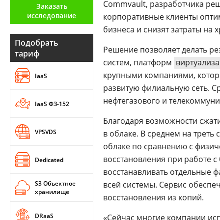
Commvault, разработчика ре
Заказать
Аналитика
исследование
корпоративные клиенты опти
Конференции
бизнеса и снизят затраты на 
Подобрать
Техника
Решение позволяет делать р
тариф
систем, платформ
виртуализ
ТВ
крупными компаниями, котор
IaaS
развитую филиальную сеть. С
Max
Об
нефтегазового и телекоммуни
IaaS ФЗ-152
издании
Telegram
Благодаря возможности сжати
Реклама
Дзен
VPSVDS
в облаке. В среднем на треть
Вакансии
VK
облаке по сравнению с физи
Контакты
Rutube
восстановления при работе с
Dedicated
восстанавливать отдельные 
S3 Объектное
всей системы. Сервис обеспе
хранилище
восстановления из копий.
DRaaS
«Сейчас многие компании исп