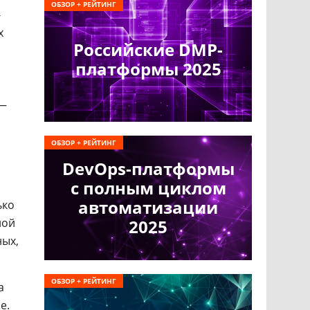
ОБЗОР + РЕЙТИНГ
-
х
Российские DMP-
платформы 2025
 —
ОБЗОР + РЕЙТИНГ
DevOps-платформы
с полным циклом
автоматизации
ько
ной
2025
ных,
ОБЗОР + РЕЙТИНГ
а
е.