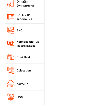
Онлайн-
бухгалтерия
ВАТС и IP-
телефония
ВКС
Корпоративные
мессенджеры
Chat Desk
Colocation
Хостинг
ITSM