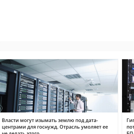
Власти могут изымать землю под дата-
Ги
центрами для госнужд. Отрасль умоляет ее
по
не делать этого
БП