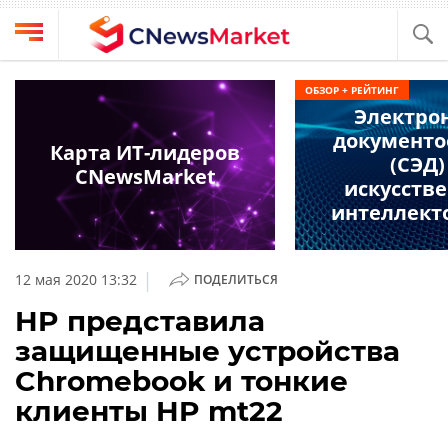
Выбрать
CNews
ОБЗОР + РЕЙТИНГ
провайдера
Электро
Аналитика
документо
Публикации
Карта ИТ-лидеров
(СЭД)
Конференции
CNewsMarket
Компании
искусств
Техника
интеллект
Рейтинги
и
ТВ
обзоры
|
12 мая 2020 13:32
ПОДЕЛИТЬСЯ
Личный
HP представила
кабинет
защищенные устройства
О
Chromebook и тонкие
проекте
клиенты HP mt22
CNews