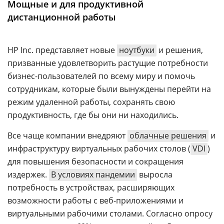
Мощные и для продуктивной
Аналитика
дистанционной работы
Конференции
Техника
HP Inc. представляет новые
ноутбуки
и решения,
призванные удовлетворить растущие потребности
ТВ
бизнес-пользователей по всему миру и помочь
сотрудникам, которые были вынуждены перейти на
Max
Об
режим удаленной работы, сохранять свою
издании
Telegram
продуктивность, где бы они ни находились.
Реклама
Дзен
Все чаще компании внедряют
Вакансии
облачные решения
и
VK
инфраструктуру виртуальных рабочих столов (
VDI
)
Контакты
Rutube
для повышения безопасности и сокращения
издержек.
В условиях пандемии
выросла
потребность в устройствах, расширяющих
возможности работы с веб-приложениями и
виртуальными рабочими столами. Согласно опросу