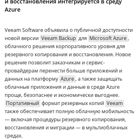
и восстановления интегрируется в среду
Аналитика
Azure
Конференции
Техника
Veeam Software объявила о публичной доступности
новой версии
Veeam Backup
для
Microsoft Azure
,
ТВ
облачного решения корпоративного уровня для
резервного копирования и восстановления. Новое
Max
Об
решение позволит заказчикам и сервис-
издании
Telegram
провайдерам перенести больше приложений и
Реклама
Дзен
данных на платформу
Azure
, а также защищать
Вакансии
облачные приложения и данные в среде Azure
VK
Контакты
проще, безопаснее и экономически выгоднее.
Rutube
Портативный
формат резервных копий
Veeam
также обеспечивает полную облачную мобильность
— включая процедуры резервного копирования,
восстановления и миграции — в мультиоблачных
средах.