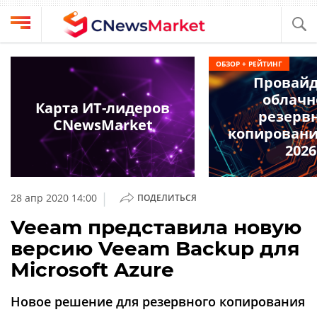
Выбрать
CNews
ОБЗОР + РЕЙТИНГ
провайдера
Провай
Аналитика
облачн
Публикации
Карта ИТ-лидеров
резерв
Конференции
CNewsMarket
Компании
копирования
Техника
2026
Рейтинги
и
ТВ
обзоры
|
28 апр 2020 14:00
ПОДЕЛИТЬСЯ
Личный
Veeam представила новую
кабинет
версию Veeam Backup для
О
Microsoft Azure
проекте
CNews
Новое решение для резервного копирования