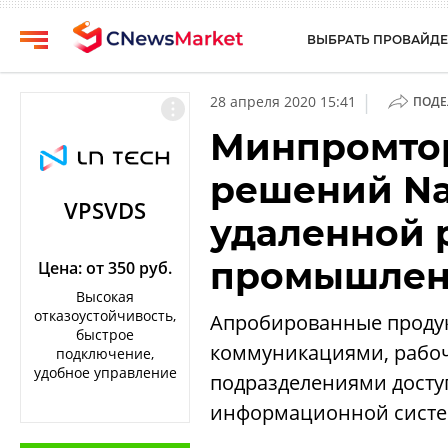
ВЫБРАТЬ ПРОВАЙДЕ
CNews
Выбрать
|
28 апреля 2020 15:41
ПОДЕ
провайдера
Аналитика
Минпромтор
Публикации
Конференции
решений Na
Компании
Техника
VPSVDS
удаленной 
Рейтинги
ТВ
и
промышлен
обзоры
Цена: от 350 руб.
Высокая
Личный
отказоустойчивость,
Апробированные продук
кабинет
быстрое
коммуникациями, рабо
подключение,
О
удобное управление
подразделениями досту
проекте
информационной сист
CNews