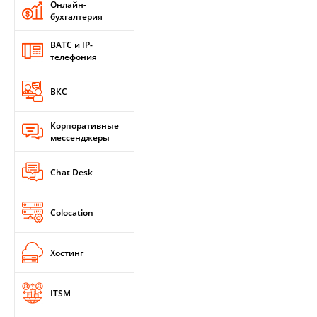
Онлайн-
бухгалтерия
ВАТС и IP-
телефония
ВКС
Корпоративные
мессенджеры
Chat Desk
Colocation
Хостинг
ITSM