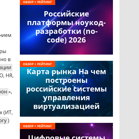
ОБЗОР + РЕЙТИНГ
Российские
платформы ноукод-
разработки (no-
анием
code) 2026
уры
ено в
ОБЗОР + РЕЙТИНГ
ации
Карта рынка На чем
О, HR,
построены
российские системы
рон
»,
управления
виртуализацией
 (ИТ,
ory
)
ОБЗОР + РЕЙТИНГ
Цифровые системы