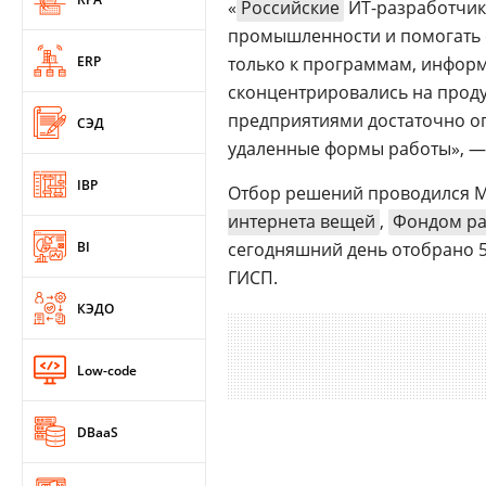
«
Российские
ИТ-разработчик
промышленности и помогать 
ERP
только к программам, инфор
сконцентрировались на проду
предприятиями достаточно оп
СЭД
удаленные формы работы», —
IBP
Отбор решений проводился М
интернета вещей
,
Фондом ра
BI
сегодняшний день отобрано 5
ГИСП.
КЭДО
Low-code
DBaaS