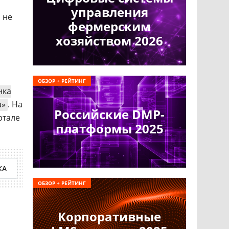
управления
 не
фермерским
хозяйством 2026
ОБЗОР + РЕЙТИНГ
нка
а»
. На
Российские DMP-
ртале
платформы 2025
КА
ОБЗОР + РЕЙТИНГ
Корпоративные