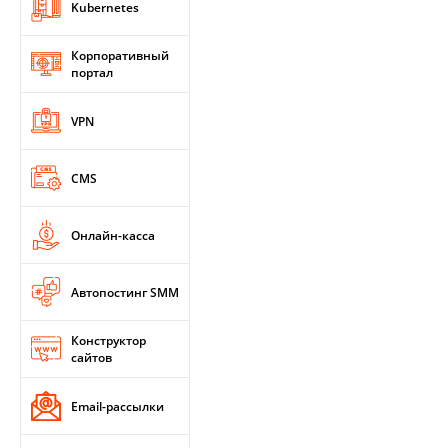
Kubernetes
Корпоративный
портал
VPN
CMS
Онлайн-касса
Автопостинг SMM
Конструктор
сайтов
Email-рассылки