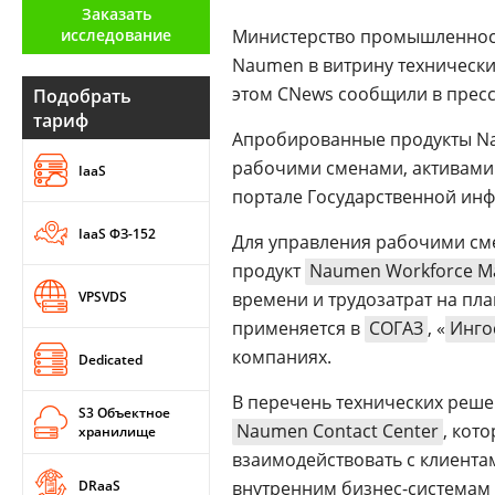
Заказать
Аналитика
исследование
Министерство промышленност
Конференции
Naumen в витрину технически
этом CNews сообщили в прес
Подобрать
Техника
тариф
Апробированные продукты Na
ТВ
рабочими сменами, активами
IaaS
портале Государственной ин
Max
Об
IaaS ФЗ-152
Для управления рабочими сме
издании
Telegram
продукт
Naumen Workforce M
Реклама
Дзен
VPSVDS
времени и трудозатрат на пл
Вакансии
VK
применяется в
СОГАЗ
, «
Инго
Контакты
Rutube
компаниях.
Dedicated
В перечень технических реш
S3 Объектное
Naumen Contact Center
, кот
хранилище
взаимодействовать с клиента
DRaaS
внутренним бизнес-системам