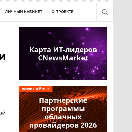
ЛИЧНЫЙ КАБИНЕТ
О ПРОЕКТЕ
Карта ИТ-лидеров
и
CNewsMarket
ОБЗОР + РЕЙТИНГ
Партнерские
программы
ой
облачных
провайдеров 2026