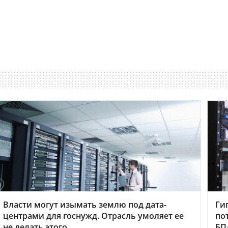
Власти могут изымать землю под дата-
Ги
центрами для госнужд. Отрасль умоляет ее
по
не делать этого
БП