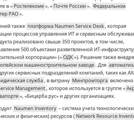
ле в «
Ростелекоме
», «
Почте России
»,
Федеральном
тер РАО
».
ений также
платформа Naumen Service Desk
, которая
зации процессов управления ИТ и сервисным обслужив
дукта реализовано свыше 350 проектов, в том числе,
равление 500 объектами разветвленной ИТ-инфраструкт
оительной корпорации» («
ОДК
»). Решение также внедр
опейском машиностроительном заводе
. Для
автоматиз
ругих сервисных подразделений компаний, таких как АХ
идическая служба
, в витрину
Минпромторга
включено
Service Management
, которое используется в группе «
Ак
вапорте
», «Бицерба рус» и других организациях.
одукт
Naumen Inventory
– система учета технологических
еских и физических) ресурсов (
Network Resource Invent