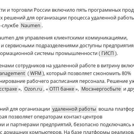
и и торговли России включило пять программных прод
х решений для организации процесса удаленной работы
с-службе
Naumen
.
umen для управления клиентскими коммуникациями,
 и сервисными подразделениями доступны предприятия
формационной системы промышленности (
ГИСП
).
нами сотрудников на удаленной работе в витрину вклю
anagement
(
WFM
), который позволяет сэкономить 80%
анирование рабочего расписания персонала. Решение у
сстрахе
»,
Ozon.ru
, «
ОТП банке
»,
Мосэнергосбыте
и др
ений для организации
удаленной работы
вошла платфо
орая позволяет операторам контакт-центров
ми и партнерами предприятий, безопасно подключаясь 
 с домашних компьютеров. На базе платформы реализо