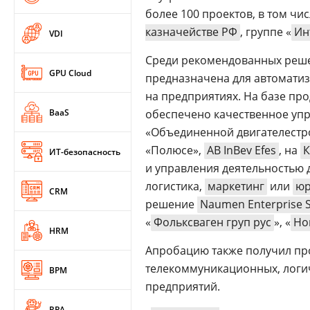
более 100 проектов, в том чис
казначействе РФ
, группе «
Ин
VDI
Среди рекомендованных реш
GPU Cloud
предназначена для автомати
на предприятиях. На базе про
BaaS
обеспечено качественное уп
«Объединенной двигателестр
«Полюсе»,
AB InBev Efes
, на
К
ИТ-безопасность
и управления деятельностью д
логистика,
маркетинг
или
юр
CRM
решение
Naumen Enterprise 
«
Фольксваген груп рус
», «
Но
HRM
Апробацию также получил пр
телекоммуникационных, логич
BPM
предприятий.
RPA