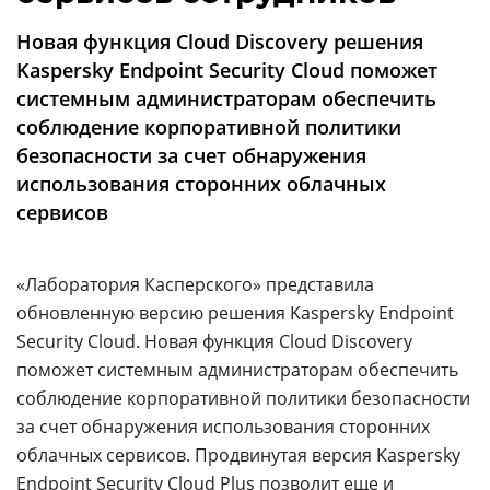
Аналитика
Новая функция Cloud Discovery решения
Конференции
Kaspersky Endpoint Security Cloud поможет
Техника
системным администраторам обеспечить
соблюдение корпоративной политики
ТВ
безопасности за счет обнаружения
использования сторонних облачных
сервисов
Max
Об
издании
Telegram
Реклама
Дзен
«Лаборатория Касперского» представила
Вакансии
VK
обновленную версию решения Kaspersky Endpoint
Контакты
Rutube
Security Cloud. Новая функция Cloud Discovery
поможет системным администраторам обеспечить
соблюдение корпоративной политики безопасности
за счет обнаружения использования сторонних
облачных сервисов. Продвинутая версия Kaspersky
Endpoint Security Cloud Plus позволит еще и