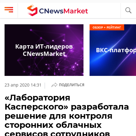
Выбрать
CNews
ОБЗОР + РЕЙТИНГ
провайдера
Аналитика
Публикации
Карта ИТ-лидеров
ВКС-платфо
Конференции
CNewsMarket
Компании
Техника
Рейтинги
и
ТВ
обзоры
|
23 апр 2020 14:31
ПОДЕЛИТЬСЯ
Личный
«Лаборатория
кабинет
Касперского» разработала
О
решение для контроля
проекте
сторонних облачных
CNews
сервисов сотрудников