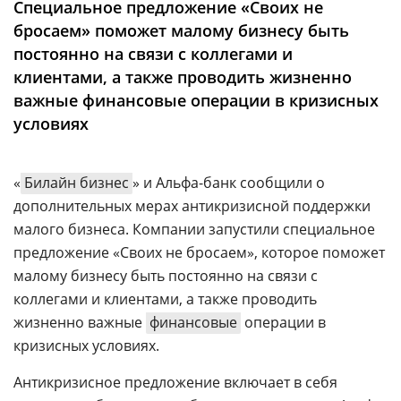
Специальное предложение «Своих не
Аналитика
бросаем» поможет малому бизнесу быть
Конференции
постоянно на связи с коллегами и
клиентами, а также проводить жизненно
Техника
важные финансовые операции в кризисных
ТВ
условиях
Max
Об
«
Билайн бизнес
» и Альфа-банк сообщили о
издании
Telegram
дополнительных мерах антикризисной поддержки
Реклама
Дзен
малого бизнеса. Компании запустили специальное
Вакансии
VK
предложение «Своих не бросаем», которое поможет
Контакты
малому бизнесу быть постоянно на связи с
Rutube
коллегами и клиентами, а также проводить
жизненно важные
финансовые
операции в
кризисных условиях.
Антикризисное предложение включает в себя