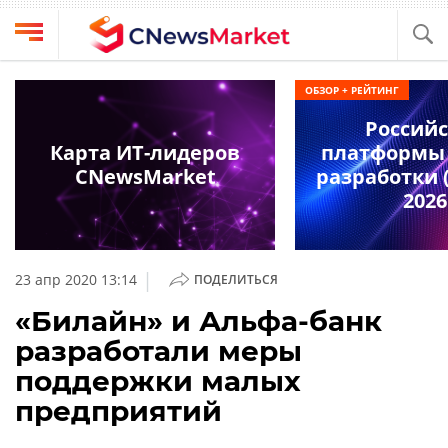
Выбрать
CNews
ОБЗОР + РЕЙТИНГ
провайдера
Аналитика
Россий
Публикации
Карта ИТ-лидеров
платформы 
Конференции
CNewsMarket
разработки (
Компании
2026
Техника
Рейтинги
и
ТВ
обзоры
|
23 апр 2020 13:14
ПОДЕЛИТЬСЯ
Личный
«Билайн» и Альфа-банк
кабинет
разработали меры
О
поддержки малых
проекте
предприятий
CNews