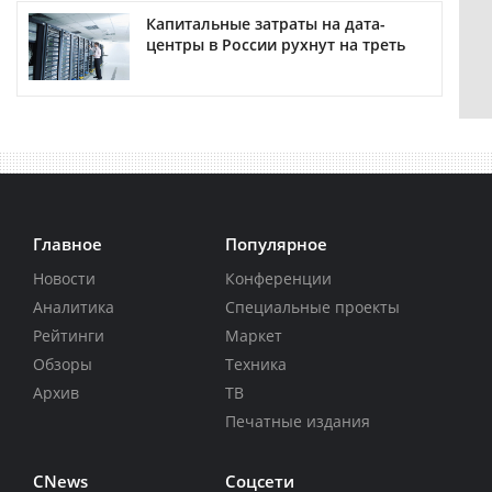
Капитальные затраты на дата-
центры в России рухнут на треть
Главное
Популярное
Новости
Конференции
Аналитика
Специальные проекты
Рейтинги
Маркет
Обзоры
Техника
Архив
ТВ
Печатные издания
CNews
Соцсети