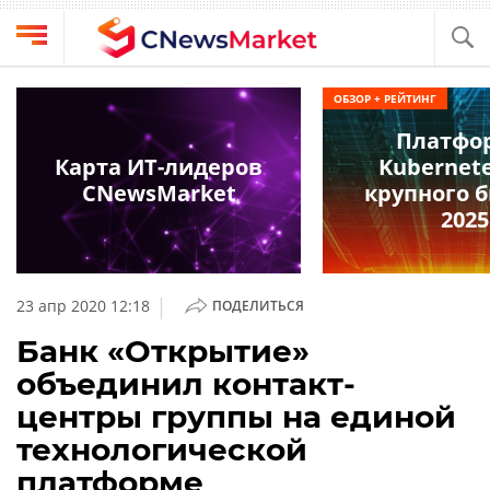
Выбрать
CNews
ОБЗОР + РЕЙТИНГ
провайдера
Аналитика
Платфо
Публикации
Карта ИТ-лидеров
Kubernete
Конференции
CNewsMarket
крупного 
Компании
2025
Техника
Рейтинги
и
ТВ
обзоры
|
23 апр 2020 12:18
ПОДЕЛИТЬСЯ
Личный
Банк «Открытие»
кабинет
объединил контакт-
О
центры группы на единой
проекте
технологической
CNews
платформе