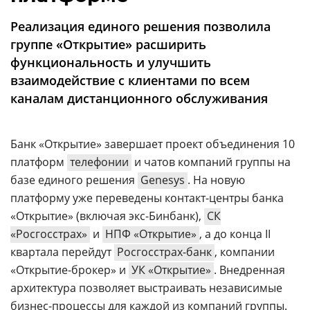
Аналитика
Реализация единого решения позволила
Конференции
группе «Открытие» расширить
Техника
функциональность и улучшить
взаимодействие с клиентами по всем
ТВ
каналам дистанционного обслуживания
Max
Об
Банк «Открытие» завершает проект объединения 10
издании
Telegram
платформ
телефонии
и чатов компаний группы на
Реклама
Дзен
базе единого решения
Genesys
. На новую
Вакансии
VK
платформу уже переведены контакт-центры банка
Контакты
Rutube
«Открытие» (включая экс-Бинбанк),
СК
«Росгосстрах»
и
НПФ «Открытие»
, а до конца II
квартала перейдут
Росгосстрах-банк
, компании
«Открытие-брокер» и
УК «Открытие»
. Внедренная
архитектура позволяет выстраивать независимые
бизнес-процессы для каждой из компаний группы.