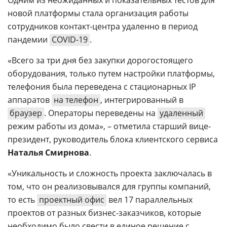
Одним из неожиданных и показательных тестов для
новой платформы стала организация работы
сотрудников контакт-центра удаленно в период
пандемии
COVID-19
.
«Всего за три дня без закупки дорогостоящего
оборудования, только путем настройки платформы,
телефония была переведена с стационарных IP
аппаратов
на телефон
, интегрированный в
браузер
. Операторы переведены на
удаленный
режим работы из дома», – отметила старший вице-
президент, руководитель блока клиентского сервиса
Наталья Смирнова
.
«Уникальность и сложность проекта заключалась в
том, что он реализовывался для группы компаний,
то есть
проектный офис
вел 17 параллельных
проектов от разных бизнес-заказчиков, которые
необходимо было свести в единое решение с