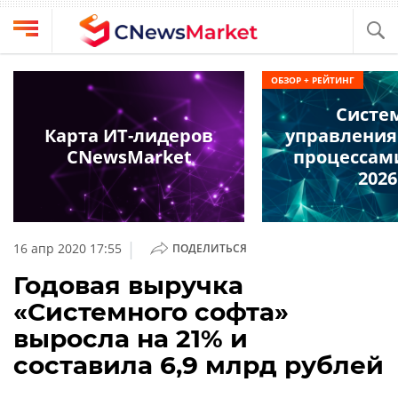
Выбрать
CNews
ОБЗОР + РЕЙТИНГ
провайдера
Аналитика
Систе
Публикации
Карта ИТ-лидеров
управления
Конференции
CNewsMarket
процессам
Компании
2026
Техника
Рейтинги
и
ТВ
обзоры
|
16 апр 2020 17:55
ПОДЕЛИТЬСЯ
Личный
Годовая выручка
кабинет
«Системного софта»
О
выросла на 21% и
проекте
составила 6,9 млрд рублей
CNews