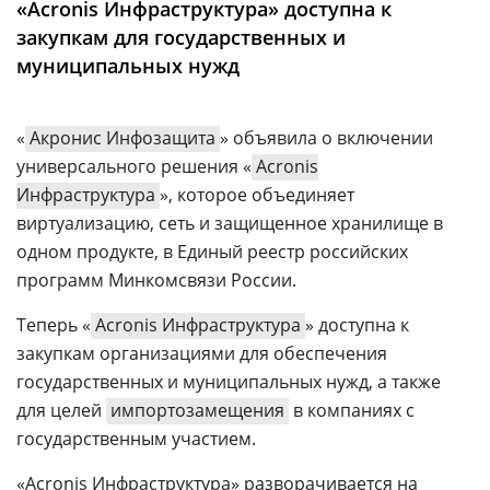
«Acronis Инфраструктура» доступна к
Аналитика
закупкам для государственных и
Конференции
муниципальных нужд
Техника
«
Акронис Инфозащита
» объявила о включении
ТВ
универсального решения «
Acronis
Инфраструктура
», которое объединяет
Max
Об
виртуализацию, сеть и защищенное хранилище в
издании
Telegram
одном продукте, в Единый реестр российских
Реклама
Дзен
программ Минкомсвязи России.
Вакансии
VK
Теперь «
Acronis Инфраструктура
» доступна к
Контакты
Rutube
закупкам организациями для обеспечения
государственных и муниципальных нужд, а также
для целей
импортозамещения
в компаниях с
государственным участием.
«Acronis Инфраструктура» разворачивается на