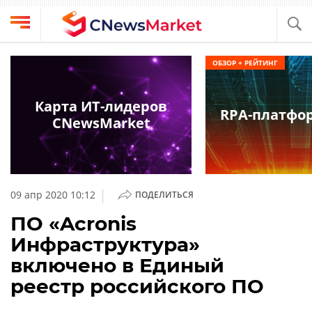
Выбрать
CNews
ОБЗОР + РЕЙТИНГ
провайдера
Аналитика
Публикации
Карта ИТ-лидеров
RPA-платфо
Конференции
CNewsMarket
Компании
Техника
Рейтинги
и
ТВ
обзоры
|
09 апр 2020 10:12
ПОДЕЛИТЬСЯ
Личный
ПО «Acronis
кабинет
Инфраструктура»
О
включено в Единый
проекте
реестр российского ПО
CNews