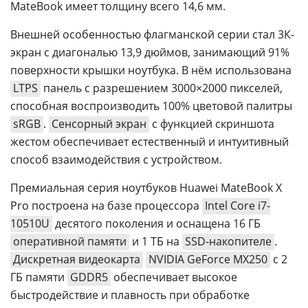
MateBook имеет толщину всего 14,6 мм.
Внешней особенностью флагманской серии стал 3К-
экран с диагональю 13,9 дюймов, занимающий 91%
поверхности крышки ноутбука. В нём использована
LTPS
панель с разрешением 3000×2000 пикселей,
способная воспроизводить 100% цветовой палитры
sRGB
.
Сенсорный экран
с функцией скриншота
жестом обеспечивает естественный и интуитивный
способ взаимодействия с устройством.
Премиальная серия ноутбуков Huawei MateBook X
Pro построена на базе процессора
Intel Core i7-
10510U
десятого поколения и оснащена 16 ГБ
оперативной памяти
и 1 ТБ на
SSD-накопителе
.
Дискретная видеокарта
NVIDIA GeForce MX250
с 2
ГБ памяти
GDDR5
обеспечивает высокое
быстродействие и плавность при обработке