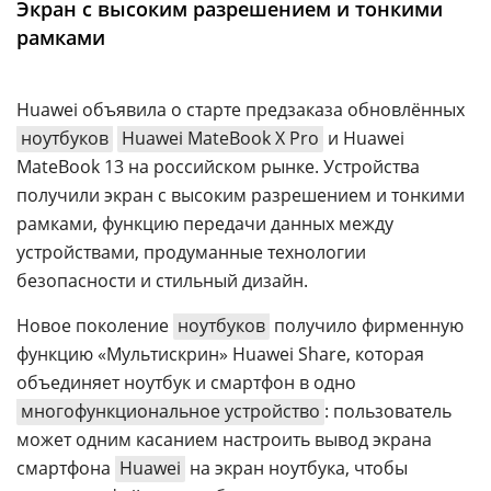
Экран с высоким разрешением и тонкими
Аналитика
рамками
Конференции
Техника
Huawei объявила о старте предзаказа обновлённых
ноутбуков
Huawei MateBook X Pro
и Huawei
ТВ
MateBook 13 на российском рынке. Устройства
получили экран с высоким разрешением и тонкими
Max
Об
рамками, функцию передачи данных между
издании
Telegram
устройствами, продуманные технологии
Реклама
Дзен
безопасности и стильный дизайн.
Вакансии
VK
Новое поколение
ноутбуков
получило фирменную
Контакты
Rutube
функцию «Мультискрин» Huawei Share, которая
объединяет ноутбук и смартфон в одно
многофункциональное устройство
: пользователь
может одним касанием настроить вывод экрана
смартфона
Huawei
на экран ноутбука, чтобы