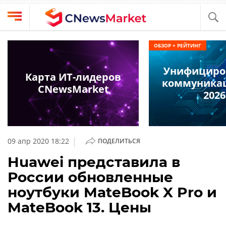
Выбрать
CNews
ОБЗОР + РЕЙТИНГ
провайдера
Аналитика
Унифициро
Публикации
Карта ИТ-лидеров
коммуникац
Конференции
CNewsMarket
Компании
2026
Техника
Рейтинги
и
ТВ
обзоры
|
09 апр 2020 18:22
ПОДЕЛИТЬСЯ
Личный
Huawei представила в
кабинет
России обновленные
О
ноутбуки MateBook X Pro и
проекте
MateBook 13. Цены
CNews