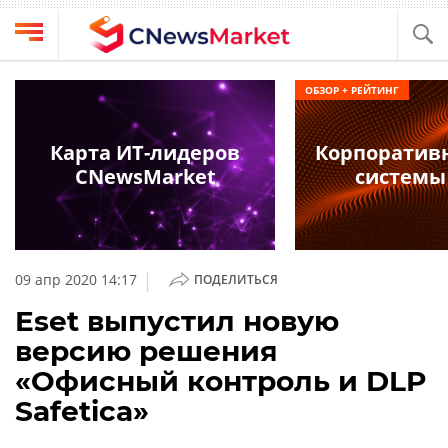
Выбрать
CNews
ОБЗОР + РЕЙТИНГ
провайдера
Аналитика
Публикации
Карта ИТ-лидеров
Корпоратив
Конференции
CNewsMarket
системы
Компании
Техника
Рейтинги
и
ТВ
обзоры
|
09 апр 2020 14:17
ПОДЕЛИТЬСЯ
Личный
Eset выпустил новую
кабинет
версию решения
О
«Офисный контроль и DLP
проекте
Safetica»
CNews