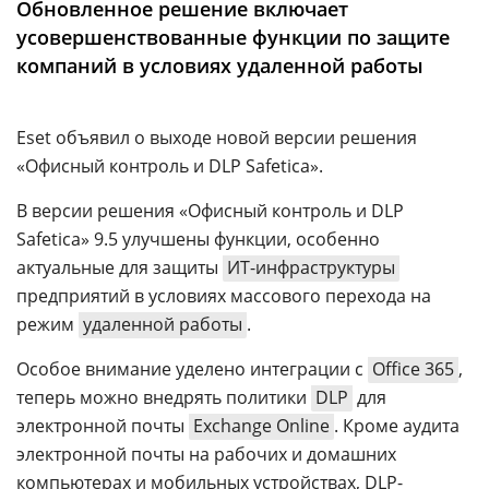
Обновленное решение включает
Аналитика
усовершенствованные функции по защите
Конференции
компаний в условиях удаленной работы
Техника
Eset объявил о выходе новой версии решения
ТВ
«Офисный контроль и DLP Safetica».
В версии решения «Офисный контроль и DLP
Max
Об
издании
Safetica» 9.5 улучшены функции, особенно
Telegram
Реклама
актуальные для защиты
ИТ-инфраструктуры
Дзен
предприятий в условиях массового перехода на
Вакансии
VK
режим
удаленной работы
.
Контакты
Rutube
Особое внимание уделено интеграции с
Office 365
,
теперь можно внедрять политики
DLP
для
электронной почты
Exchange Online
. Кроме аудита
электронной почты на рабочих и домашних
компьютерах и мобильных устройствах, DLP-