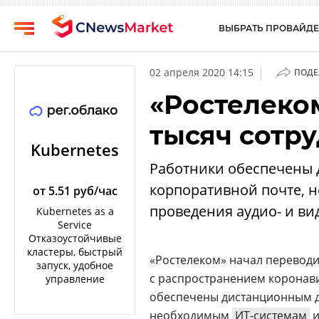
ВЫБРАТЬ ПРОВАЙДЕ
CNews
Выбрать
|
02 апреля 2020 14:15
ПОДЕ
провайдера
Аналитика
«Ростелеко
Публикации
Конференции
тысяч сотр
Компании
Техника
Kubernetes
Рейтинги
Работники обеспечены 
ТВ
и
корпоративной почте, 
обзоры
от 5.51 руб/час
проведения аудио- и в
Kubernetes as a
Личный
Service
кабинет
Отказоустойчивые
кластеры, быстрый
«Ростелеком» начал переводи
О
запуск, удобное
проекте
с распространением коронави
управление
обеспечены дистанционным д
CNews
необходимым
ИТ-системам
и