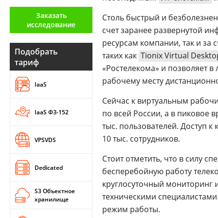
Аналитика
Заказать
Столь быстрый и безболезнен
исследование
Конференции
счет заранее развернутой и
ресурсам компании, так и за
Техника
Подобрать
таких как
Tionix Virtual Deskto
тариф
ТВ
«Ростелекома» и позволяет в
рабочему месту дистанционн
IaaS
Max
Об
Сейчас к виртуальным рабочи
издании
IaaS ФЗ-152
Telegram
по всей России, а в пиковое 
Реклама
тыс. пользователей. Доступ 
Дзен
Вакансии
10 тыс. сотрудников.
VPSVDS
VK
Контакты
Rutube
Стоит отметить, что в силу с
Dedicated
бесперебойную работу телек
круглосуточный мониторинг и
S3 Объектное
техническими специалистами.
хранилище
режим работы.