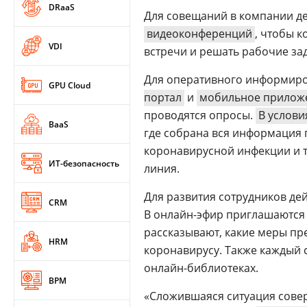
DRaaS
Для совещаний в компании де
видеоконференций
, чтобы 
VDI
встречи и решать рабочие за
Для оперативного информиро
GPU Cloud
портал
и
мобильное прилож
проводятся опросы.
В услови
BaaS
где собрана вся информация
коронавирусной инфекции и т
ИТ-безопасность
линия.
Для развития сотрудников дей
CRM
В онлайн-эфир приглашаются 
рассказывают, какие меры пр
HRM
коронавирусу. Также каждый 
онлайн-библиотеках.
BPM
«Сложившаяся ситуация сов