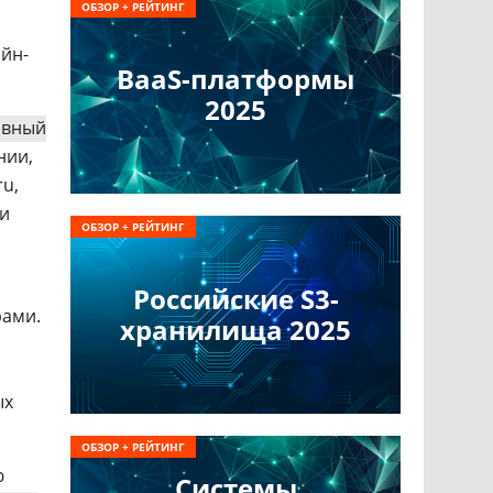
ОБЗОР + РЕЙТИНГ
йн-
BaaS-платформы
2025
ивный
нии,
ru,
ки
ОБЗОР + РЕЙТИНГ
Российские S3-
рами.
хранилища 2025
ых
ОБЗОР + РЕЙТИНГ
ю
Системы