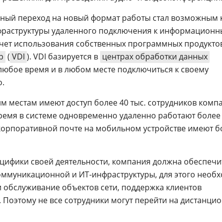
ный переход на новый формат работы стал возможным к
нфраструктуры удаленного подключения к информацион
 счет использования собственных программных продукто
p
(
VDI
). VDI базируется в
центрах обработки данных
 любое время и в любом месте подключиться к своему
о.
м местам имеют доступ более 40 тыс. сотрудников комп
время в системе одновременно удаленно работают более
к корпоративной почте на мобильном устройстве имеют б
пецифики своей деятельности, компания должна обеспечи
оммуникационной и ИТ-инфраструктуры, для этого необ
 обслуживание объектов сети, поддержка клиентов
 Поэтому не все сотрудники могут перейти на дистанци