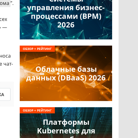
кома
”.
управления бизнес-
процессами (BPM)
сех
2026
» —
ОБЗОР + РЕЙТИНГ
еноса
е чат-
Облачные базы
данных (DBaaS) 2026
КА
ОБЗОР + РЕЙТИНГ
Платформы
Kubernetes для