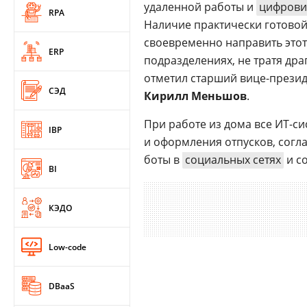
удаленной работы и
цифрови
RPA
Наличие практически готово
своевременно направить этот
ERP
подразделениях, не тратя др
отметил старший вице-прези
СЭД
Кирилл Меньшов
.
При работе из дома все ИТ-си
IBP
и оформления отпусков, сог
боты в
социальных сетях
и с
BI
КЭДО
Low-code
DBaaS