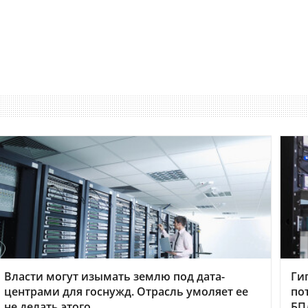
Власти могут изымать землю под дата-
Ги
центрами для госнужд. Отрасль умоляет ее
по
не делать этого
БП