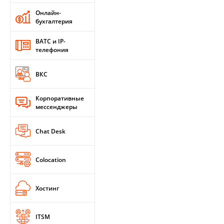
Онлайн-
бухгалтерия
ВАТС и IP-
телефония
ВКС
Корпоративные
мессенджеры
Chat Desk
Colocation
Хостинг
ITSM