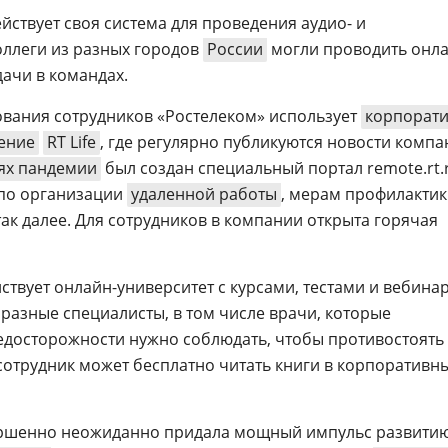
йствует своя система для проведения аудио- и
коллеги из разных городов
России
могли проводить онла
дачи в командах.
вания сотрудников «Ростелеком» использует
корпорат
ение
RT Life
, где регулярно публикуются новости компа
ях пандемии
был создан специальный портал remote.rt.
 по организации
удаленной работы
, мерам профилакти
ак далее. Для сотрудников в компании открыта горячая
ствует онлайн-университет с курсами, тестами и вебина
разные специалисты, в том числе врачи, которые
едосторожности нужно соблюдать, чтобы противостоять
сотрудник может бесплатно читать книги в корпоративн
ершенно неожиданно придала мощный импульс развити