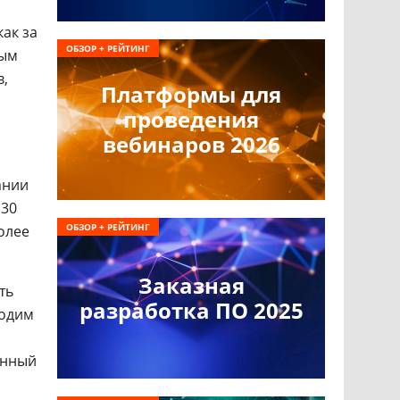
ак за
ОБЗОР + РЕЙТИНГ
ным
в,
Платформы для
проведения
вебинаров 2026
ании
 30
ОБЗОР + РЕЙТИНГ
олее
Заказная
ть
разработка ПО 2025
ходим
онный