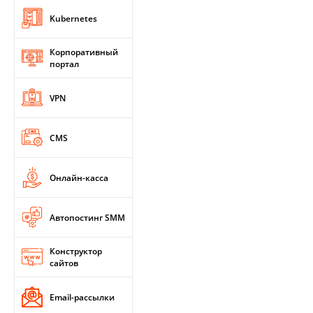
Kubernetes
Корпоративный
портал
VPN
CMS
Онлайн-касса
Автопостинг SMM
Конструктор
сайтов
Email-рассылки