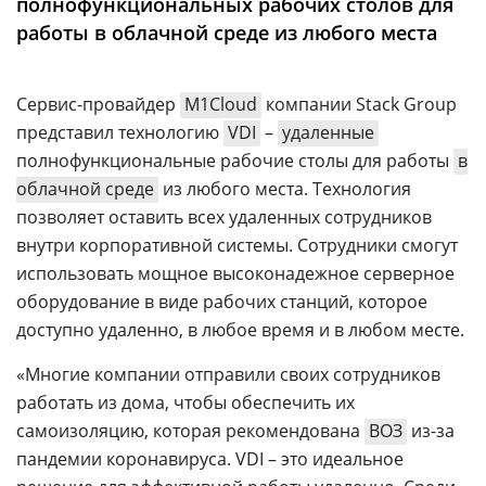
полнофункциональных рабочих столов для
Аналитика
работы в облачной среде из любого места
Конференции
Техника
Сервис-провайдер
M1Cloud
компании Stack Group
представил технологию
VDI
–
удаленные
ТВ
полнофункциональные рабочие столы для работы
в
облачной среде
из любого места. Технология
Max
Об
позволяет оставить всех удаленных сотрудников
издании
Telegram
внутри корпоративной системы. Сотрудники смогут
Реклама
Дзен
использовать мощное высоконадежное серверное
Вакансии
оборудование в виде рабочих станций, которое
VK
Контакты
доступно удаленно, в любое время и в любом месте.
Rutube
«Многие компании отправили своих сотрудников
работать из дома, чтобы обеспечить их
самоизоляцию, которая рекомендована
ВОЗ
из-за
пандемии коронавируса. VDI – это идеальное