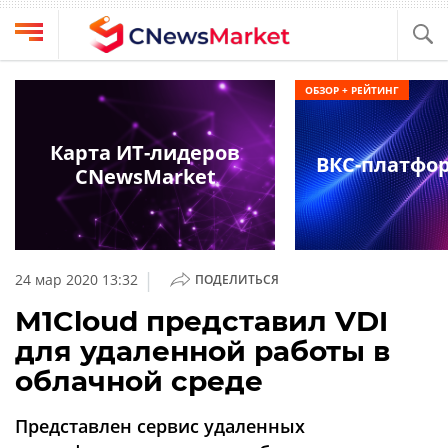
Выбрать
CNews
ОБЗОР + РЕЙТИНГ
провайдера
Аналитика
Публикации
Карта ИТ-лидеров
ВКС-платфо
Конференции
CNewsMarket
Компании
Техника
Рейтинги
и
ТВ
обзоры
|
24 мар 2020 13:32
ПОДЕЛИТЬСЯ
Личный
M1Cloud представил VDI
кабинет
для удаленной работы в
О
облачной среде
проекте
CNews
Представлен сервис удаленных