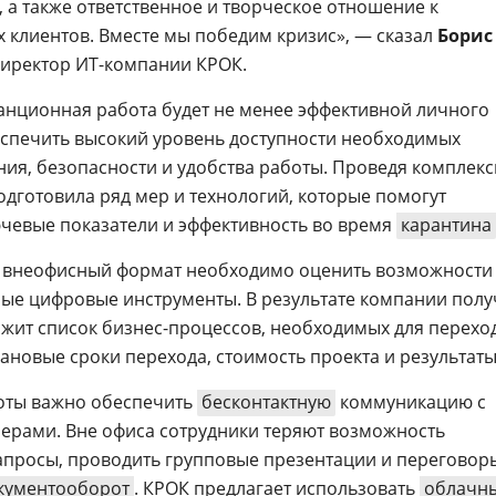
, а также ответственное и творческое отношение к
 клиентов. Вместе мы победим кризис», — сказал
Борис
директор ИТ-компании КРОК.
танционная работа будет не менее эффективной личного
беспечить высокий уровень доступности необходимых
ния, безопасности и удобства работы. Проведя комплек
одготовила ряд мер и технологий, которые помогут
чевые показатели и эффективность во время
карантина
а внеофисный формат необходимо оценить возможности
ые цифровые инструменты. В результате компании полу
ржит список бизнес-процессов, необходимых для перехо
ановые сроки перехода, стоимость проекта и результаты
оты важно обеспечить
бесконтактную
коммуникацию с
нерами. Вне офиса сотрудники теряют возможность
апросы, проводить групповые презентации и переговор
кументооборот
. КРОК предлагает использовать
облачн