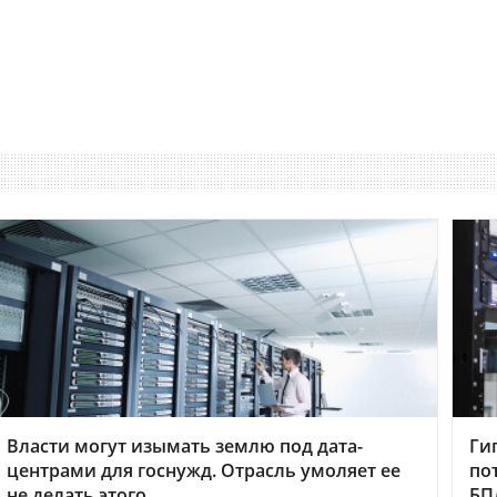
Власти могут изымать землю под дата-
Ги
центрами для госнужд. Отрасль умоляет ее
по
не делать этого
БП