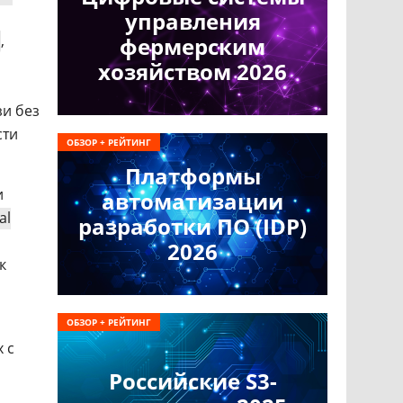
управления
,
фермерским
хозяйством 2026
зи без
сти
ОБЗОР + РЕЙТИНГ
Платформы
и
автоматизации
al
разработки ПО (IDP)
2026
к
ОБЗОР + РЕЙТИНГ
 с
Российские S3-