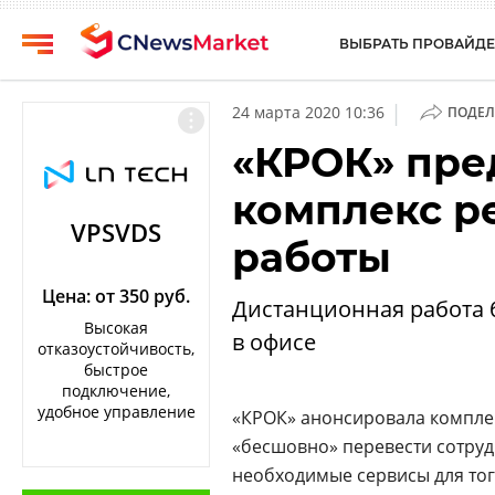
ВЫБРАТЬ ПРОВАЙДЕ
CNews
Выбрать
|
24 марта 2020 10:36
ПОДЕЛ
провайдера
Аналитика
«КРОК» пре
Публикации
Конференции
комплекс р
Компании
Техника
VPSVDS
работы
Рейтинги
ТВ
и
обзоры
Цена: от 350 руб.
Дистанционная работа 
Высокая
в офисе
Личный
отказоустойчивость,
кабинет
быстрое
подключение,
О
удобное управление
«КРОК» анонсировала компле
проекте
«бесшовно» перевести сотруд
CNews
необходимые сервисы для то