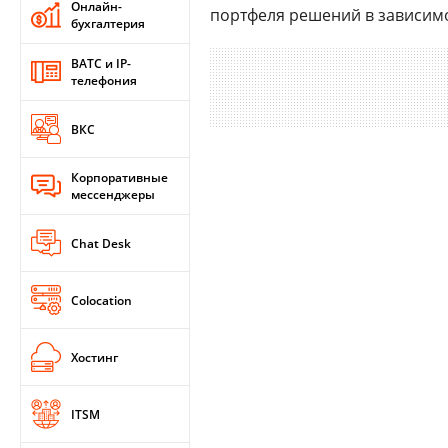
Онлайн-
портфеля решений в зависимос
бухгалтерия
ВАТС и IP-
телефония
ВКС
Корпоративные
мессенджеры
Chat Desk
Colocation
Хостинг
ITSM