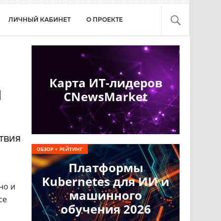
ЛИЧНЫЙ КАБИНЕТ
О ПРОЕКТЕ
Карта ИТ-лидеров
й
CNewsMarket
твия
ОБЗОР + РЕЙТИНГ
Платформы
Kubernetes для ИИ и
но и
машинного
се
обучения 2026