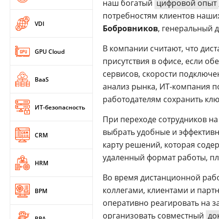
наш богатый
цифровой опыт
потребностям клиентов наших
VDI
Бобровников
, генеральный 
В компании считают, что дис
GPU Cloud
присутствия в офисе, если о
сервисов, скорости подключе
BaaS
анализ рынка, ИТ-компания п
работодателям сохранить клю
ИТ-безопасность
При переходе сотрудников н
выбрать удобные и эффективн
CRM
карту решений, которая соде
удаленный формат работы, пл
HRM
Во время дистанционной раб
коллегами, клиентами и парт
BPM
оперативно реагировать на з
организовать совместный
до
RPA