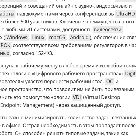
еренций и совещаний онлайн с аудио-, видеосвязью и
работы
над документами через конференцсвязь
UltraHD
ся более 500 участников. Ключевые преимущества этого
 с любыми ИТ системами, доступность
видеосвязи
 (
Windows
,
Linux
,
macOS
,
Android
), обеспечение свя
КРОК
соответствуют всем требованиям регуляторов в ча
нных
, согласно 152-ФЗ.
оступа к рабочему месту в любое время и из любой точк
 технологию «Цифрового рабочего пространства» (
Digit
ьзователям удастся перенести рабочий стол,
ОС
и
ное пространство, что позволит им не быть привязаным 
ечить это помогут технологии
VDI
(Virtual Desktop
d Endpoint Management) через защищенный доступ.
ты важно минимизировать количество задач, связанных
в офисе. Острая необходимость в этом пропадает после
бота. Он способен решать типовые задачи, такие как