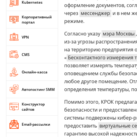
Kubernetes
оформление документов, согл
через
мессенджер
и в нем ж
Корпоративный
режиме.
портал
Согласно указу
мэра Москвы
VPN
из-за угрозы распространения
на территорию предприятия о
CMS
«
Бесконтактного измерения 
позволяет измерять температ
Онлайн-касса
оповещением службы безопасн
любое другое помещение. Отл
определения температуры, пог
Автопостинг SMM
Помимо этого, КРОК предлаг
Конструктор
безопасности и предоставле
сайтов
системы подвержены кибер-ри
Email-рассылки
предоставить
виртуальные с
гарантию высокой надежност