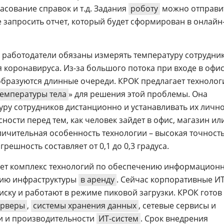
асование справок и т.д. Задания
роботу
можно отправи
е запросить отчет, который будет сформирован в онлайн
, работодатели обязаны измерять температуру сотрудни
 коронавируса. Из-за большого потока при входе в офи
бразуются длинные очереди. КРОК предлагает техноло
температуры тела
» для решения этой проблемы. Она
уру сотрудников дистанционно и устанавливать их лично
ости перед тем, как человек зайдет в офис, магазин ил
ичительная особенность технологии – высокая точност
решность составляет от 0,1 до 0,3 градуса.
ает комплекс технологий по обеспечению информацион
нию инфраструктуры
в аренду
. Сейчас корпоративные ИТ
ску и работают в режиме пиковой загрузки. КРОК готов
ерверы
,
системы хранения данных
, сетевые сервисы и
и и производительности
ИТ-систем
. Срок внедрения