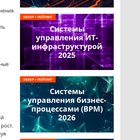
ечения
ОБЗОР + РЕЙТИНГ
ть
Системы
управления ИТ-
инфраструктурой
2025
ьные
ОБЗОР + РЕЙТИНГ
Системы
й
управления бизнес-
процессами (BPM)
2026
ой
рост.
зуя