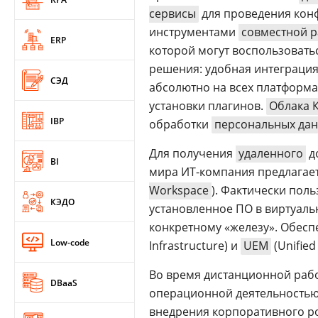
сервисы
для проведения конф
инструментами
совместной 
ERP
которой могут воспользовать
решения: удобная интеграция
СЭД
абсолютно на всех платформах
установки плагинов.
Облака 
IBP
обработки
персональных да
Для получения
удаленного
д
BI
мира ИТ-компания предлагает
Workspace
). Фактически пол
КЭДО
установленное ПО в виртуаль
конкретному «железу». Обесп
Low-code
Infrastructure) и
UEM
(Unifie
Во время дистанционной рабо
DBaaS
операционной деятельностью 
внедрения корпоративного ро