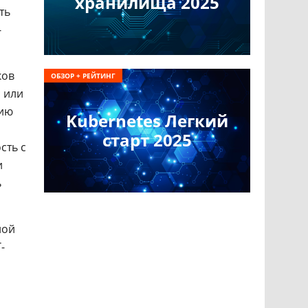
хранилища 2025
ть
-
ков
ОБЗОР + РЕЙТИНГ
с или
гию
Kubernetes Легкий
старт 2025
сть с
и
ь
ной
-