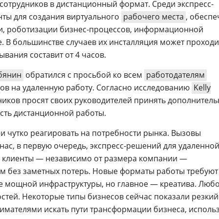
 сотрудников в дистанционный формат. Среди экспресс-
нты для создания виртуального
рабочего места
, обесп
и, роботизации бизнес-процессов, информационной
е. В большинстве случаев их инсталляция может проходи
ывания составит от 4 часов.
бянин
обратился с просьбой ко всем
работодателям
ов на удаленную работу. Согласно исследованию
Kelly
тников просят своих руководителей принять дополнител
сть дистанционной работы.
 и чутко реагировать на потребности рынка. Вызовы
нас, в первую очередь, экспресс-решений для удаленно
и клиенты — независимо от размера компании —
м без заметных потерь. Новые форматы работы требуют
е мощной инфраструктуры, но главное — креатива. Люб
стей. Некоторые типы бизнесов сейчас показали резкий 
имателями искать пути трансформации бизнеса, исполь