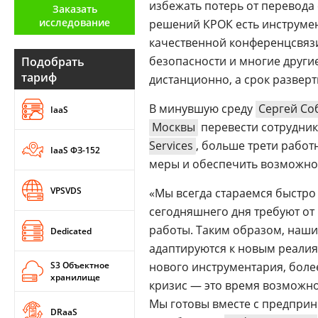
избежать потерь от перевода
Заказать
Аналитика
исследование
решений КРОК есть инструме
Конференции
качественной конференцсвяз
безопасности и многие други
Подобрать
Техника
тариф
дистанционно, а срок разверт
ТВ
В минувшую среду
Сергей Со
IaaS
Москвы
перевести сотрудник
Max
Об
Services
, больше трети рабо
IaaS ФЗ-152
издании
меры и обеспечить возможно
Telegram
Реклама
Дзен
VPSVDS
«Мы всегда стараемся быстро
Вакансии
VK
сегодняшнего дня требуют от 
Контакты
Rutube
работы. Таким образом, наш
Dedicated
адаптируются к новым реалия
S3 Объектное
нового инструментария, боле
хранилище
кризис — это время возможно
Мы готовы вместе с предприн
DRaaS