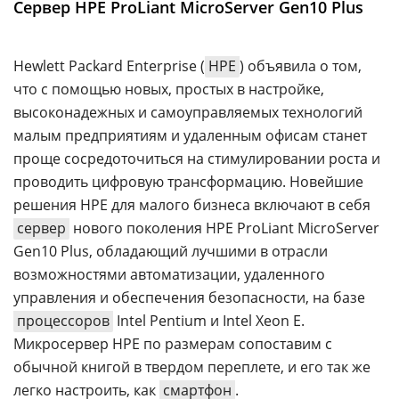
Сервер HPE ProLiant MicroServer Gen10 Plus
Аналитика
Конференции
Hewlett Packard Enterprise (
HPE
) объявила о том,
Техника
что с помощью новых, простых в настройке,
высоконадежных и самоуправляемых технологий
ТВ
малым предприятиям и удаленным офисам станет
проще сосредоточиться на стимулировании роста и
Max
Об
проводить цифровую трансформацию. Новейшие
издании
Telegram
решения HPE для малого бизнеса включают в себя
Реклама
Дзен
сервер
нового поколения HPE ProLiant MicroServer
Вакансии
VK
Gen10 Plus, обладающий лучшими в отрасли
Контакты
возможностями автоматизации, удаленного
Rutube
управления и обеспечения безопасности, на базе
процессоров
Intel Pentium и Intel Xeon E.
Микросервер HPE по размерам сопоставим с
обычной книгой в твердом переплете, и его так же
легко настроить, как
смартфон
.