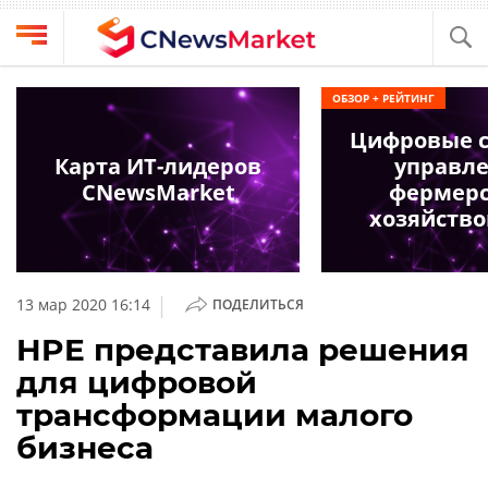
Выбрать
CNews
ОБЗОР + РЕЙТИНГ
провайдера
Аналитика
Цифровые 
Публикации
Карта ИТ-лидеров
управл
Конференции
CNewsMarket
фермер
Компании
хозяйство
Техника
Рейтинги
и
ТВ
обзоры
|
13 мар 2020 16:14
ПОДЕЛИТЬСЯ
Личный
HPE представила решения
кабинет
для цифровой
О
трансформации малого
проекте
бизнеса
CNews