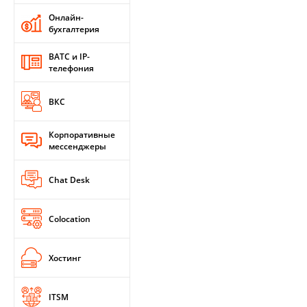
Онлайн-
бухгалтерия
ВАТС и IP-
телефония
ВКС
Корпоративные
мессенджеры
Chat Desk
Colocation
Хостинг
ITSM