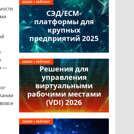
ОБЗОР + РЕЙТИНГ
мости
СЭД/ECM-
ыми
платформы для
крупных
ой
предприятий 2025
е
о
ОБЗОР + РЕЙТИНГ
Решения для
в —
управления
виртуальными
лог
рабочими местами
мпании
(VDI) 2026
 вовсе
ОБЗОР + РЕЙТИНГ