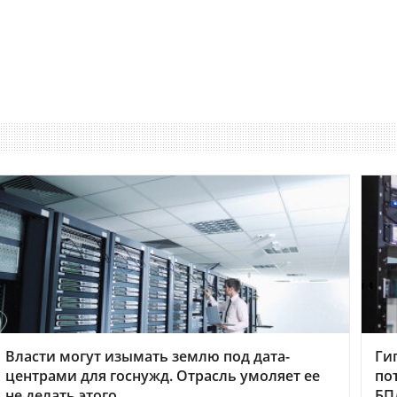
Власти могут изымать землю под дата-
Ги
центрами для госнужд. Отрасль умоляет ее
по
не делать этого
БП