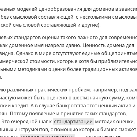
 разных моделей ценообразования для доменов в зависи
ы без смысловой составляющей, с несколькими смыслов
ской смысловой составляющей и другие).
евых стандартов оценки такого важного для современн
 как доменное имя назрела давно. Ценность домена для
видна. Однако в мире отсутствуют единые общеприняты
ммерческой стоимости, которые хотя бы приблизительн
альными методиками оценки более традиционных активо
.
нию различных практических проблем: например, под за
частую может быть оценено в шестизначную сумму, ко
ий кредит. А в случае банкротства этот ценный актив и
ян. Потому появление и принятие таких стандартов,
 Это очередной шаг к
стандартизации
методик оценки,
ных инструментов, с помощью которых бизнес сможет