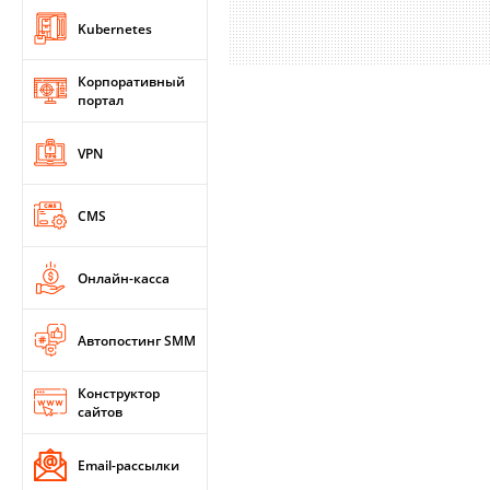
Kubernetes
Корпоративный
портал
VPN
CMS
Онлайн-касса
Автопостинг SMM
Конструктор
сайтов
Email-рассылки