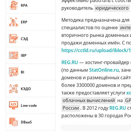
эффективно работать с собс
RPA
руководитель
юридического
Методика предназначена для а
ERP
специалистов по оценке
инте
вторичного рынка доменных и
СЭД
продажи доменных имён. С по
https://cctld.ru/upload/iblock
IBP
REG.RU
— хостинг-провайдер 
(по данным
StatOnline.ru
, за
BI
доменов и размещённых сайто
более 3300000 доменов и пре
КЭДО
также предоставляет услуги
х
облачных вычислений
на
G
Low-code
России
. В 2012 году
REG.RU
с
расположены в 30 городах Ро
DBaaS