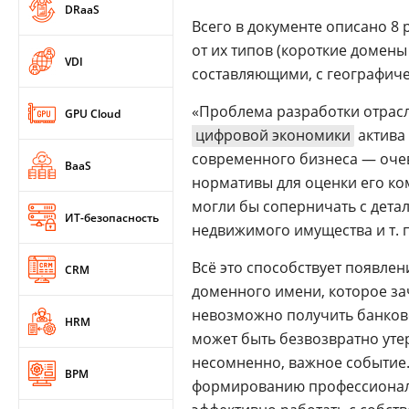
DRaaS
Всего в документе описано 8
от их типов (короткие домен
VDI
составляющими, с географиче
«Проблема разработки отрасл
GPU Cloud
цифровой экономики
актива
современного бизнеса — оче
BaaS
нормативы для оценки его ко
могли бы соперничать с дет
ИТ-безопасность
недвижимого имущества и т. п
Всё это способствует появле
CRM
доменного имени, которое за
невозможно получить банковск
HRM
может быть безвозвратно утер
несомненно, важное событие.
BPM
формированию профессиональ