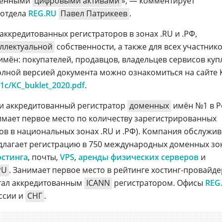
твенными
цифровыми активами
», — комментирует
отдела
REG.RU
Павел Патрикеев
.
ккредитованных регистраторов в зонах .RU и .РФ,
ллектуальной
собственности, а также для всех участник
мён: покупателей, продавцов, владельцев сервисов куп
лной версией документа можно ознакомиться на сайте 
/11c/KC_buklet_2020.pdf
.
и аккредитованный регистратор
доменных
имён №1 в Р
нимает первое место по количеству зарегистрированных
в в национальных зонах .RU и .РФ). Компания обслужив
длагает регистрацию в 750 международных доменных зон
остинга
, почты,
VPS
,
аренды физических серверов
и
PU
. Занимает первое место в рейтинге хостинг-провайд
тал аккредитованным
ICANN
регистратором. Офисы
REG
ссии и
СНГ
.