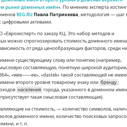
ном рынке доменных имён
». По мнению эксперта хостинг
доменов
REG.RU
Павла Патрикеева
, методология — шаг 
с цифровыми активами.
 «Евроэксперт» по заказу КЦ. Это набор методов и
рых можно спрогнозировать стоимость доменного имен
ависимость от ряда ценообразующих факторов, среди ни
 имени существующему слову или понятию (например,
смысловую составляющую, понятную широкой аудитории,
1364», «wee––––ee», «dastek» такой составляющей не имеют
 имени второго уровня товарному знаку или
бренду
;
доходов
населения
города, указанного в доменном име
присутствует такая смысловая составляющая).
, влияющие на стоимость, — количество символов, нали
мволов доменного имени, количество поисковых запросо
ени, и т. п.