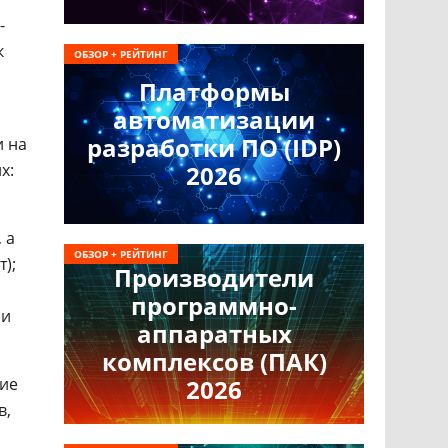
-
к
ОБЗОР + РЕЙТИНГ
Платформы
автоматизации
разработки ПО (IDP)
и на
х:
2026
 а
ОБЗОР + РЕЙТИНГ
);
Производители
программно-
ни
аппаратных
комплексов (ПАК)
чие
2026
в,