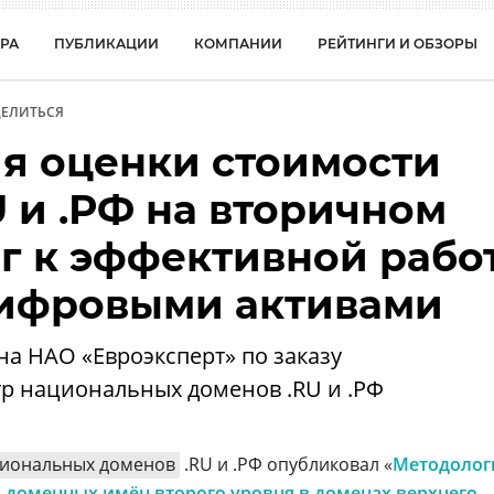
РА
ПУБЛИКАЦИИ
КОМПАНИИ
РЕЙТИНГИ И ОБЗОРЫ
ЕЛИТЬСЯ
я оценки стоимости
 и .РФ на вторичном
г к эффективной рабо
цифровыми активами
а НАО «Евроэксперт» по заказу
 национальных доменов .RU и .РФ
иональных доменов
.RU и .РФ опубликовал «
Методоло
 доменных имён второго уровня в доменах верхнего