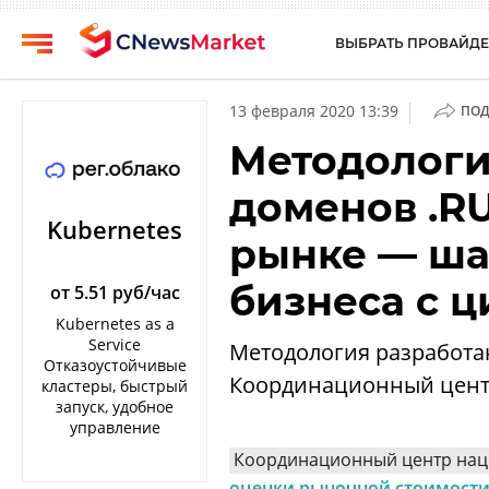
ВЫБРАТЬ ПРОВАЙДЕ
CNews
Выбрать
|
13 февраля 2020 13:39
ПОД
провайдера
Аналитика
Методологи
Публикации
Конференции
доменов .RU
Компании
Техника
Kubernetes
рынке — ша
Рейтинги
ТВ
и
бизнеса с 
обзоры
от 5.51 руб/час
Kubernetes as a
Личный
Service
Методология разработан
кабинет
Отказоустойчивые
Координационный центр
кластеры, быстрый
О
запуск, удобное
проекте
управление
Координационный центр нац
CNews
оценки рыночной стоимости