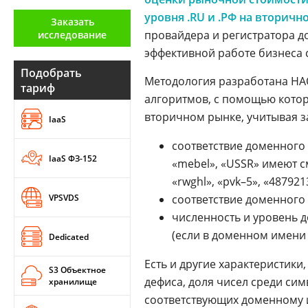
Аналитика
уровня .RU и .РФ на вторич
Заказать
провайдера и регистратора 
исследование
Конференции
эффективной работе бизнеса 
Техника
Подобрать
Методология разработана НАО
тариф
ТВ
алгоритмов, с помощью кото
вторичном рынке, учитывая з
IaaS
Max
Об
соответствие доменного
издании
IaaS ФЗ-152
Telegram
«mebel», «USSR» имеют 
Реклама
Дзен
«rwghl», «pvk–5», «48792
Вакансии
VPSVDS
соответствие доменного
VK
Контакты
численность и уровень 
Rutube
(если в доменном имени 
Dedicated
Есть и другие характеристики
S3 Объектное
дефиса, доля чисел среди си
хранилище
соответствующих доменному им