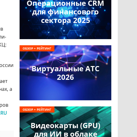
Операционные CRM
для финансового
сектора 2025
ов
ли-
КЦ:
ОБЗОР + РЕЙТИНГ
оссии
Виртуальные АТС
2026
ает
ах, а
еров
ОБЗОР + РЕЙТИНГ
.RU
Видеокарты (GPU)
для ИИ в облаке