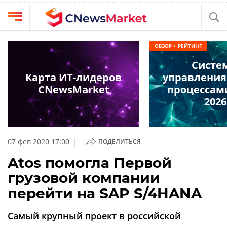
Выбрать
CNews
ОБЗОР + РЕЙТИНГ
провайдера
Аналитика
Систе
Публикации
Карта ИТ-лидеров
управления
Конференции
CNewsMarket
процессам
Компании
2026
Техника
Рейтинги
и
ТВ
обзоры
|
07 фев 2020 17:00
ПОДЕЛИТЬСЯ
Личный
Atos помогла Первой
кабинет
грузовой компании
О
перейти на SAP S/4HANA
проекте
CNews
Самый крупный проект в российской