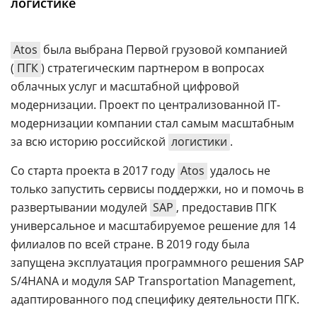
логистике
Аналитика
Конференции
Atos
была выбрана Первой грузовой компанией
Техника
(
ПГК
) стратегическим партнером в вопросах
облачных услуг и масштабной цифровой
ТВ
модернизации. Проект по централизованной IT-
модернизации компании стал самым масштабным
Max
Об
за всю историю российской
логистики
.
издании
Telegram
Со старта проекта в 2017 году
Atos
удалось не
Реклама
Дзен
только запустить сервисы поддержки, но и помочь в
Вакансии
VK
развертывании модулей
SAP
, предоставив ПГК
Контакты
Rutube
универсальное и масштабируемое решение для 14
филиалов по всей стране. В 2019 году была
запущена эксплуатация программного решения SAP
S/4HANA и модуля SAP Transportation Management,
адаптированного под специфику деятельности ПГК.