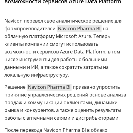
возможности сервисов Azure Data Platform
Аналитика
Конференции
Navicon перевел свое аналитическое решение для
Техника
фармпроизводителей
Navicon Pharma BI
на
облачную платформу Microsoft Azure. Теперь
ТВ
клиенты компании смогут использовать
возможности сервисов Azure Data Platform, в том
Max
Об
числе инструменты для работы с большими
издании
Telegram
данными и ИИ, а также сократить затраты на
Реклама
Дзен
локальную инфраструктуру.
Вакансии
VK
Решение
Navicon Pharma BI
призвано упростить
Контакты
Rutube
принятие управленческих решений основе анализа
продаж и коммуникаций с клиентами, динамики
рынка и конкурентов, а также оценить результаты
работы с аптечными сетями и дистрибьюторами.
После перевода Navicon Pharma BI в облако