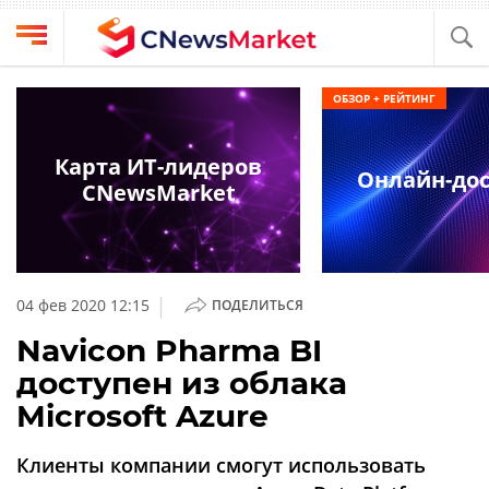
Выбрать
CNews
ОБЗОР + РЕЙТИНГ
провайдера
Аналитика
Публикации
Карта ИТ-лидеров
Онлайн-дос
Конференции
CNewsMarket
Компании
Техника
Рейтинги
и
ТВ
обзоры
|
04 фев 2020 12:15
ПОДЕЛИТЬСЯ
Личный
Navicon Pharma BI
кабинет
доступен из облака
О
Microsoft Azure
проекте
CNews
Клиенты компании смогут использовать