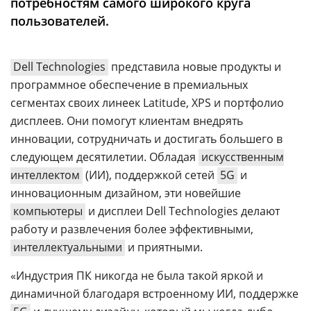
потребностям самого широкого круга
Аналитика
пользователей.
Конференции
Техника
Dell Technologies
представила новые продукты и
программное обеспечение в премиальных
ТВ
сегментах своих линеек Latitude, XPS и портфолио
дисплеев. Они помогут клиентам внедрять
Max
Об
инновации, сотрудничать и достигать большего в
издании
Telegram
следующем десятилетии. Обладая
искусственным
Реклама
Дзен
интеллектом
(ИИ), поддержкой сетей
5G
и
Вакансии
инновационным дизайном, эти новейшие
VK
Контакты
компьютеры
и дисплеи Dell Technologies делают
Rutube
работу и развлечения более эффективными,
интеллектуальными
и приятными.
«Индустрия ПК никогда не была такой яркой и
динамичной благодаря встроенному ИИ, поддержке