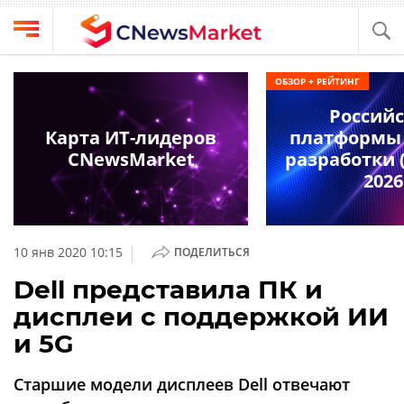
Выбрать
CNews
ОБЗОР + РЕЙТИНГ
провайдера
Аналитика
Россий
Публикации
Карта ИТ-лидеров
платформы 
Конференции
CNewsMarket
разработки (
Компании
2026
Техника
Рейтинги
и
ТВ
обзоры
|
10 янв 2020 10:15
ПОДЕЛИТЬСЯ
Личный
Dell представила ПК и
кабинет
дисплеи с поддержкой ИИ
О
и 5G
проекте
CNews
Старшие модели дисплеев Dell отвечают