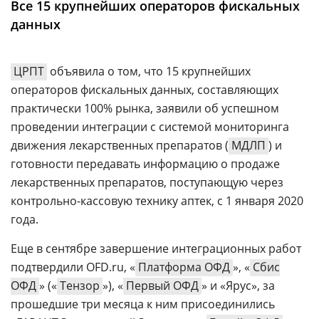
Все 15 крупнейших операторов фискальных
Аналитика
данных
Конференции
Техника
ЦРПТ
объявила о том, что 15 крупнейших
операторов фискальных данных, составляющих
ТВ
практически 100% рынка, заявили об успешном
проведении интеграции с системой мониторинга
Max
Об
движения лекарственных препаратов (
МДЛП
) и
издании
Telegram
готовности передавать информацию о продаже
Реклама
Дзен
лекарственных препаратов, поступающую через
Вакансии
VK
контрольно-кассовую технику аптек, с 1 января 2020
Контакты
года.
Rutube
Еще в сентябре завершение интеграционных работ
подтвердили OFD.ru, «
Платформа ОФД
», «
Сбис
ОФД
» («
Тензор
»), «
Первый ОФД
» и «Ярус», за
прошедшие три месяца к ним присоединились