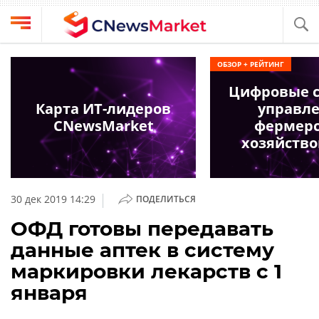
Выбрать
CNews
ОБЗОР + РЕЙТИНГ
провайдера
Аналитика
Цифровые 
Публикации
Карта ИТ-лидеров
управл
Конференции
CNewsMarket
фермер
Компании
хозяйство
Техника
Рейтинги
и
ТВ
обзоры
|
30 дек 2019 14:29
ПОДЕЛИТЬСЯ
Личный
ОФД готовы передавать
кабинет
данные аптек в систему
О
маркировки лекарств с 1
проекте
января
CNews