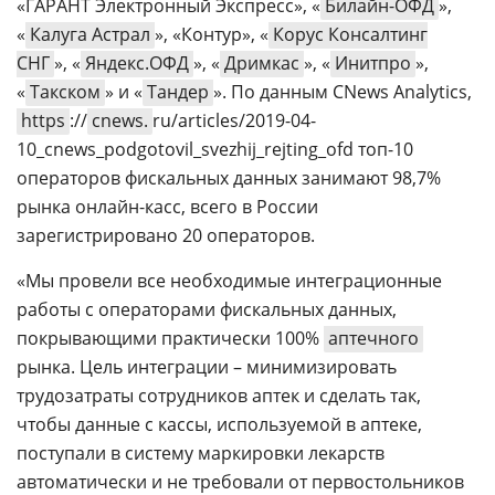
«ГАРАНТ Электронный Экспресс», «
Билайн-ОФД
»,
«
Калуга Астрал
», «Контур», «
Корус Консалтинг
СНГ
», «
Яндекс.ОФД
», «
Дримкас
», «
Инитпро
»,
«
Такском
» и «
Тандер
». По данным CNews Analytics,
https
://
cnews.
ru/articles/2019-04-
10_cnews_podgotovil_svezhij_rejting_ofd топ-10
операторов фискальных данных занимают 98,7%
рынка онлайн-касс, всего в России
зарегистрировано 20 операторов.
«Мы провели все необходимые интеграционные
работы с операторами фискальных данных,
покрывающими практически 100%
аптечного
рынка. Цель интеграции – минимизировать
трудозатраты сотрудников аптек и сделать так,
чтобы данные с кассы, используемой в аптеке,
поступали в систему маркировки лекарств
автоматически и не требовали от первостольников