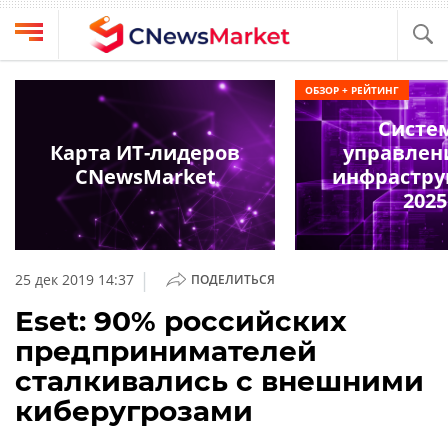
Выбрать
CNews
ОБЗОР + РЕЙТИНГ
провайдера
Аналитика
Систе
Публикации
Карта ИТ-лидеров
управлен
Конференции
CNewsMarket
инфрастру
Компании
2025
Техника
Рейтинги
и
ТВ
обзоры
|
25 дек 2019 14:37
ПОДЕЛИТЬСЯ
Личный
Eset: 90% российских
кабинет
предпринимателей
О
сталкивались с внешними
проекте
киберугрозами
CNews