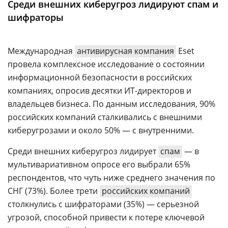
Среди внешних киберугроз лидируют спам и
Аналитика
шифраторы
Конференции
Техника
Международная
антивирусная компания
Eset
провела комплексное исследование о состоянии
ТВ
информационной безопасности в российских
компаниях, опросив десятки ИТ-директоров и
Max
Об
владельцев бизнеса. По данным исследования, 90%
издании
Telegram
российских компаний сталкивались с внешними
Реклама
Дзен
киберугрозами и около 50% — с внутренними.
Вакансии
VK
Среди внешних киберугроз лидирует
спам
— в
Контакты
Rutube
мультивариативном опросе его выбрали 65%
респондентов, что чуть ниже среднего значения по
СНГ (73%). Более трети
российских компаний
столкнулись с шифраторами (35%) — серьезной
угрозой, способной привести к потере ключевой