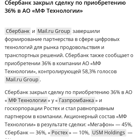
Сбербанк закрыл сделку по приобретению
Аналитика
36% в АО «МФ Технологии»
Конференции
Техника
Сбербанк
и
Mail.ru Group
завершили
формирование партнерства в сфере цифровых
ТВ
технологий для рынка продовольствия и
транспортных решений. Сбербанк также сообщает о
Max
Об
приобретении 36% в компании АО «МФ
издании
Telegram
Технологии», контролирующей 58,3% голосов
Реклама
Дзен
Mail.ru Group
.
Вакансии
VK
Сбербанк закрыл сделку по приобретению 36% в АО
Контакты
Rutube
«
МФ Технологии
» у «
Газпромбанка
» и
госкорпорации Ростех и стал равноправным
партнером в компании. Акционерный состав «МФ
Технологии» в результате сделки: «Мегафон» — 45%,
Сбербанк — 36%, «
Ростех
» — 10%,
USM Holdings
—