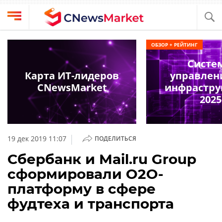
Выбрать
CNews
ОБЗОР + РЕЙТИНГ
провайдера
Аналитика
Систе
Публикации
Карта ИТ-лидеров
управлен
Конференции
CNewsMarket
инфрастру
Компании
2025
Техника
Рейтинги
и
ТВ
обзоры
|
19 дек 2019 11:07
ПОДЕЛИТЬСЯ
Личный
Сбербанк и Mail.ru Group
кабинет
сформировали О2О-
О
платформу в сфере
проекте
фудтеха и транспорта
CNews