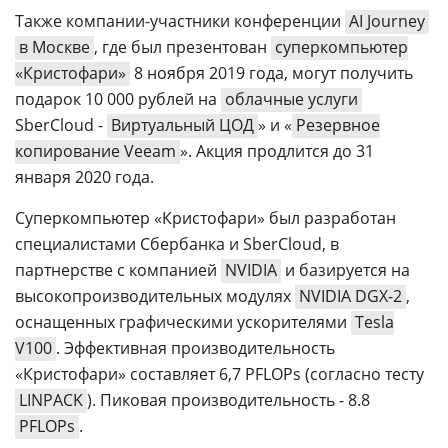
управление
Также компании-участники конференции
AI Journey
в Москве
, где был презентован
суперкомпьютер
«Кристофари»
8 ноября 2019 года, могут получить
подарок 10 000 рублей на
облачные услуги
SberCloud -
Виртуальный ЦОД
» и «
Резервное
копирование Veeam
». Акция продлится до 31
января 2020 года.
Суперкомпьютер «Кристофари» был разработан
специалистами Сбербанка и SberCloud, в
партнерстве с компанией
NVIDIA
и базируется на
высокопроизводительных модулях
NVIDIA DGX-2
,
оснащенных графическими ускорителями
Tesla
V100
. Эффективная производительность
«Кристофари» составляет 6,7 PFLOPs (согласно тесту
LINPACK
). Пиковая производительность - 8.8
PFLOPs
.