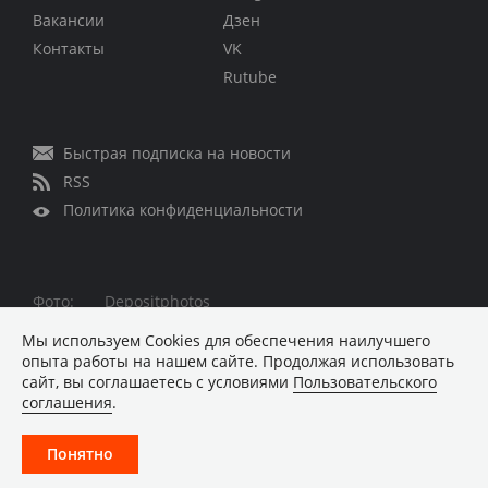
Вакансии
Дзен
Контакты
VK
Rutube
Быстрая подписка на новости
RSS
Политика конфиденциальности
Фото:
Depositphotos
Все права защищены © 1995 – 2026
Мы используем Сookies для обеспечения наилучшего
опыта работы на нашем сайте. Продолжая использовать
Материалы, помеченные знаком ■ опубликованы на
сайт, вы соглашаетесь с условиями
Пользовательского
коммерческой основе
соглашения
.
Хостинг-провайдер REG.RU
Понятно