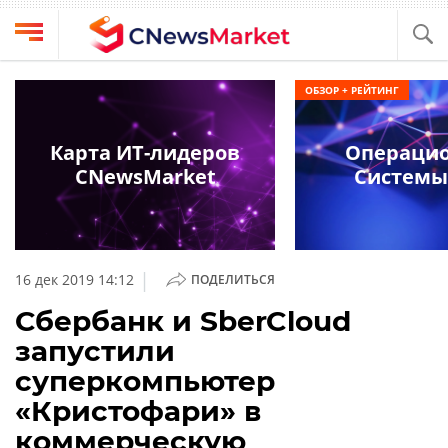
Выбрать
CNews
ОБЗОР + РЕЙТИНГ
провайдера
Аналитика
Публикации
Карта ИТ-лидеров
Операци
Конференции
CNewsMarket
Системы
Компании
Техника
Рейтинги
и
ТВ
обзоры
|
16 дек 2019 14:12
ПОДЕЛИТЬСЯ
Личный
Сбербанк и SberCloud
кабинет
запустили
О
суперкомпьютер
проекте
«Кристофари» в
CNews
коммерческую