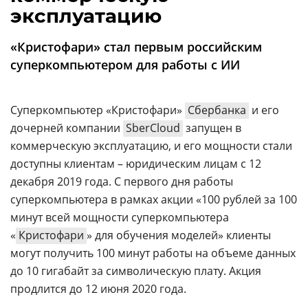
Аналитика
эксплуатацию
Конференции
«Кристофари» стал первым российским
Техника
суперкомпьютером для работы с ИИ
ТВ
Суперкомпьютер «Кристофари»
Сбербанка
и его
дочерней компании
SberCloud
запущен в
Max
Об
коммерческую эксплуатацию, и его мощности стали
издании
Telegram
доступны клиентам – юридическим лицам с 12
Реклама
Дзен
декабря 2019 года. С первого дня работы
Вакансии
VK
суперкомпьютера в рамках акции «100 рублей за 100
Контакты
Rutube
минут всей мощности суперкомпьютера
«
Кристофари
» для обучения моделей» клиенты
могут получить 100 минут работы на объеме данных
до 10 гигабайт за символическую плату. Акция
продлится до 12 июня 2020 года.