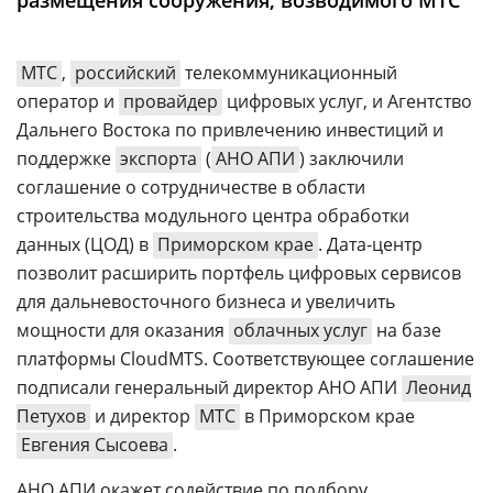
размещения сооружения, возводимого МТС
Аналитика
Конференции
МТС
,
российский
телекоммуникационный
Техника
оператор и
провайдер
цифровых услуг, и Агентство
Дальнего Востока по привлечению инвестиций и
ТВ
поддержке
экспорта
(
АНО АПИ
) заключили
соглашение о сотрудничестве в области
Max
Об
строительства модульного центра обработки
издании
данных (ЦОД) в
Приморском крае
. Дата-центр
Telegram
Реклама
позволит расширить портфель цифровых сервисов
Дзен
Вакансии
для дальневосточного бизнеса и увеличить
VK
мощности для оказания
Контакты
облачных услуг
на базе
Rutube
платформы CloudMTS. Соответствующее соглашение
подписали генеральный директор АНО АПИ
Леонид
Петухов
и директор
МТС
в Приморском крае
Евгения Сысоева
.
АНО АПИ окажет содействие по подбору