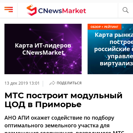
Выбрать
CNews
ОБЗОР + РЕЙТИНГ
провайдера
Карта рынк
Аналитика
постро
Публикации
Карта ИТ-лидеров
российские
Конференции
CNewsMarket
Компании
управл
Техника
виртуали
Рейтинги
и
ТВ
обзоры
|
13 дек 2019 13:01
ПОДЕЛИТЬСЯ
Личный
МТС построит модульный
кабинет
ЦОД в Приморье
О
проекте
АНО АПИ окажет содействие по подбору
CNews
оптимального земельного участка для